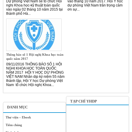
Dự phòng Việt Nam sẽ tổ chức Hội
vào tháng 10 năm 2017. Hội Y học
nghị Khoa học-kỹ thuật toàn quốc
dự phòng Việt Nam trân trọng cảm
vào ngày 02 tháng 10 năm 2015 tại
ơn sự...
thành phố Hà...
Thông báo số 1 Hội nghị Khoa học toàn
quốc năm 2017
09/11/2016 THÔNG BÁO SỐ 1 HỘI
NGHỊ KHOA HỌC TOÀN QUỐC
NĂM 2017 HỘI Y HỌC DỰ PHÒNG
VIỆT NAM Nhân dịp kỷ niệm 55 năm
thành lập, Hội Y học Dự phòng Việt
Nam tổ chức Hội nghị Khoa...
TẠP CHÍ YHDP
DANH MỤC
Thư viện – Ebook
Tiêm chủng