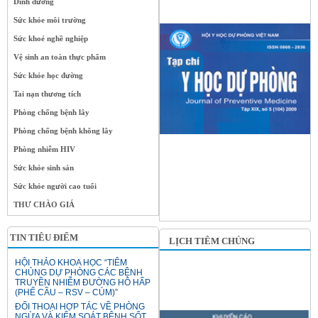
Dinh dưỡng
Sức khỏe môi trường
Sức khoẻ nghề nghiệp
Vệ sinh an toàn thực phẩm
Sức khỏe học đường
Tai nạn thương tích
Phòng chống bệnh lây
Phòng chống bệnh không lây
Phòng nhiễm HIV
Sức khỏe sinh sản
Sức khỏe người cao tuổi
THƯ CHÀO GIÁ
TIN TIÊU ĐIỂM
LỊCH TIÊM CHỦNG
HỘI THẢO KHOA HỌC “TIÊM
CHỦNG DỰ PHÒNG CÁC BỆNH
TRUYỀN NHIỄM ĐƯỜNG HÔ HẤP
(PHẾ CẦU – RSV – CÚM)”
ĐỐI THOẠI HỢP TÁC VỀ PHÒNG
NGỪA VÀ KIỂM SOÁT BỆNH SỐT