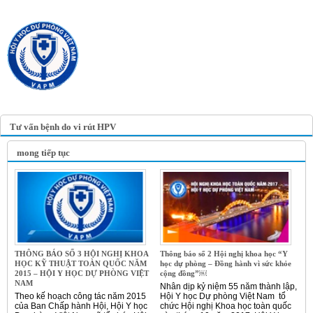
TRANG TIN ĐIỆN TỬ
HỘI Y HỌC DỰ PHÒNG
VIỆT NAM
VIETNAM ASSOCIATION OF
PREVENTIVE MEDICINE
Tư vấn bệnh do vi rút HPV
mong tiếp tục
THÔNG BÁO SỐ 3 HỘI NGHỊ KHOA
Thông báo số 2 Hội nghị khoa học “Y
HỌC KỸ THUẬT TOÀN QUỐC NĂM
học dự phòng – Đồng hành vì sức khỏe
2015 – HỘI Y HỌC DỰ PHÒNG VIỆT
cộng đồng”￼
NAM
Nhân dịp kỷ niệm 55 năm thành lập,
Theo kế hoạch công tác năm 2015
Hội Y học Dự phòng Việt Nam tổ
của Ban Chấp hành Hội, Hội Y học
chức Hội nghị Khoa học toàn quốc