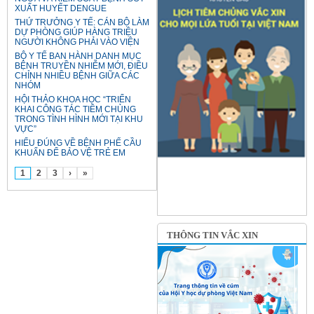
XUẤT HUYẾT DENGUE
THỨ TRƯỞNG Y TẾ: CÁN BỘ LÀM
DỰ PHÒNG GIÚP HÀNG TRIỆU
NGƯỜI KHÔNG PHẢI VÀO VIỆN
BỘ Y TẾ BAN HÀNH DANH MỤC
BỆNH TRUYỀN NHIỄM MỚI, ĐIỀU
CHỈNH NHIỀU BỆNH GIỮA CÁC
NHÓM
HỘI THẢO KHOA HỌC “TRIỂN
KHAI CÔNG TÁC TIÊM CHỦNG
TRONG TÌNH HÌNH MỚI TẠI KHU
VỰC”
HIỂU ĐÚNG VỀ BỆNH PHẾ CẦU
KHUẨN ĐỂ BẢO VỆ TRẺ EM
1
2
3
›
»
THÔNG TIN VẮC XIN