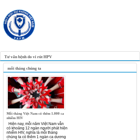
TRANG TIN ĐIỆN TỬ
HỘI Y HỌC DỰ PHÒNG
VIỆT NAM
VIETNAM ASSOCIATION OF
PREVENTIVE MEDICINE
Tư vấn bệnh do vi rút HPV
mỗi tháng chúng ta
Mỗi tháng Việt Nam có thêm 1.000 ca
nhiễm HIV
Hiện nay, mỗi năm Việt Nam vẫn
có khoảng 12 ngàn người phát hiện
nhiễm HIV, nghĩa là mỗi tháng
chúng ta có thêm 1 ngàn ca dương