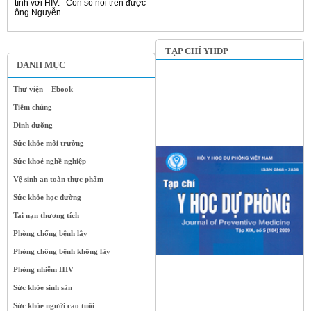
tính với HIV. Con số nói trên được
ông Nguyễn...
TẠP CHÍ YHDP
DANH MỤC
Thư viện – Ebook
Tiêm chủng
Dinh dưỡng
Sức khỏe môi trường
Sức khoẻ nghề nghiệp
Vệ sinh an toàn thực phẩm
Sức khỏe học đường
Tai nạn thương tích
Phòng chống bệnh lây
Phòng chống bệnh không lây
Phòng nhiễm HIV
Sức khỏe sinh sản
Sức khỏe người cao tuổi