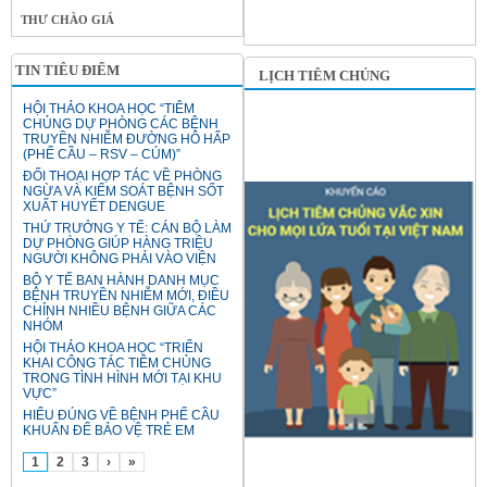
THƯ CHÀO GIÁ
TIN TIÊU ĐIỂM
LỊCH TIÊM CHỦNG
HỘI THẢO KHOA HỌC “TIÊM
CHỦNG DỰ PHÒNG CÁC BỆNH
TRUYỀN NHIỄM ĐƯỜNG HÔ HẤP
(PHẾ CẦU – RSV – CÚM)”
ĐỐI THOẠI HỢP TÁC VỀ PHÒNG
NGỪA VÀ KIỂM SOÁT BỆNH SỐT
XUẤT HUYẾT DENGUE
THỨ TRƯỞNG Y TẾ: CÁN BỘ LÀM
DỰ PHÒNG GIÚP HÀNG TRIỆU
NGƯỜI KHÔNG PHẢI VÀO VIỆN
BỘ Y TẾ BAN HÀNH DANH MỤC
BỆNH TRUYỀN NHIỄM MỚI, ĐIỀU
CHỈNH NHIỀU BỆNH GIỮA CÁC
NHÓM
HỘI THẢO KHOA HỌC “TRIỂN
KHAI CÔNG TÁC TIÊM CHỦNG
TRONG TÌNH HÌNH MỚI TẠI KHU
VỰC”
HIỂU ĐÚNG VỀ BỆNH PHẾ CẦU
KHUẨN ĐỂ BẢO VỆ TRẺ EM
1
2
3
›
»