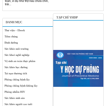
toàn, ví dụ như thịt nấu chưa chín,
trái...
TẠP CHÍ YHDP
DANH MỤC
Thư viện – Ebook
Tiêm chủng
Dinh dưỡng
Sức khỏe môi trường
Sức khoẻ nghề nghiệp
Vệ sinh an toàn thực phẩm
Sức khỏe học đường
Tai nạn thương tích
Phòng chống bệnh lây
Phòng chống bệnh không lây
Phòng nhiễm HIV
Sức khỏe sinh sản
Sức khỏe người cao tuổi