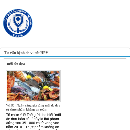
TRANG TIN ĐIỆN TỬ
HỘI Y HỌC DỰ PHÒNG
VIỆT NAM
VIETNAM ASSOCIATION OF
PREVENTIVE MEDICINE
Tư vấn bệnh do vi rút HPV
mối đe dọa
WHO: Ngày càng gia tăng mối đe doạ
từ thực phẩm không an toàn
Tổ chức Y tế Thế giới cho biết “mối
đe dọa toàn cầu” này là thủ phạm
đứng sau 351.000 ca tử vong vào
năm 2010. Thực phẩm không an