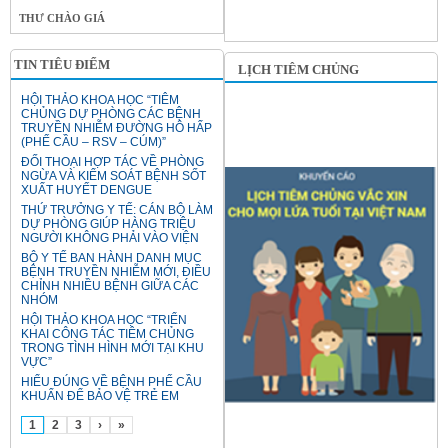
THƯ CHÀO GIÁ
TIN TIÊU ĐIỂM
LỊCH TIÊM CHỦNG
HỘI THẢO KHOA HỌC “TIÊM
CHỦNG DỰ PHÒNG CÁC BỆNH
TRUYỀN NHIỄM ĐƯỜNG HÔ HẤP
(PHẾ CẦU – RSV – CÚM)”
ĐỐI THOẠI HỢP TÁC VỀ PHÒNG
NGỪA VÀ KIỂM SOÁT BỆNH SỐT
XUẤT HUYẾT DENGUE
THỨ TRƯỞNG Y TẾ: CÁN BỘ LÀM
DỰ PHÒNG GIÚP HÀNG TRIỆU
NGƯỜI KHÔNG PHẢI VÀO VIỆN
BỘ Y TẾ BAN HÀNH DANH MỤC
BỆNH TRUYỀN NHIỄM MỚI, ĐIỀU
CHỈNH NHIỀU BỆNH GIỮA CÁC
NHÓM
HỘI THẢO KHOA HỌC “TRIỂN
KHAI CÔNG TÁC TIÊM CHỦNG
TRONG TÌNH HÌNH MỚI TẠI KHU
VỰC”
HIỂU ĐÚNG VỀ BỆNH PHẾ CẦU
KHUẨN ĐỂ BẢO VỆ TRẺ EM
1
2
3
›
»