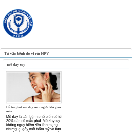
TRANG TIN ĐIỆN TỬ
HỘI Y HỌC DỰ PHÒNG
VIỆT NAM
VIETNAM ASSOCIATION OF
PREVENTIVE MEDICINE
Tư vấn bệnh do vi rút HPV
mề đay tuy
Dễ tái phát mề đay mẩn ngứa khi giao
mùa
Mề đay là căn bệnh phổ biến có tới
20% dân số mắc phải. Mề đay tuy
không nguy hiểm đến tính mạng
nhưng lại gây mất thẩm mỹ và làm