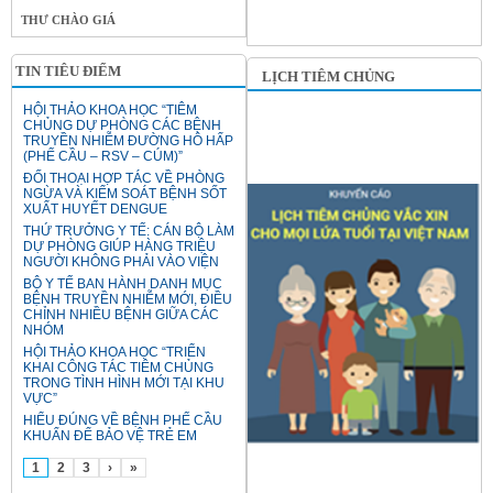
THƯ CHÀO GIÁ
TIN TIÊU ĐIỂM
LỊCH TIÊM CHỦNG
HỘI THẢO KHOA HỌC “TIÊM
CHỦNG DỰ PHÒNG CÁC BỆNH
TRUYỀN NHIỄM ĐƯỜNG HÔ HẤP
(PHẾ CẦU – RSV – CÚM)”
ĐỐI THOẠI HỢP TÁC VỀ PHÒNG
NGỪA VÀ KIỂM SOÁT BỆNH SỐT
XUẤT HUYẾT DENGUE
THỨ TRƯỞNG Y TẾ: CÁN BỘ LÀM
DỰ PHÒNG GIÚP HÀNG TRIỆU
NGƯỜI KHÔNG PHẢI VÀO VIỆN
BỘ Y TẾ BAN HÀNH DANH MỤC
BỆNH TRUYỀN NHIỄM MỚI, ĐIỀU
CHỈNH NHIỀU BỆNH GIỮA CÁC
NHÓM
HỘI THẢO KHOA HỌC “TRIỂN
KHAI CÔNG TÁC TIÊM CHỦNG
TRONG TÌNH HÌNH MỚI TẠI KHU
VỰC”
HIỂU ĐÚNG VỀ BỆNH PHẾ CẦU
KHUẨN ĐỂ BẢO VỆ TRẺ EM
1
2
3
›
»