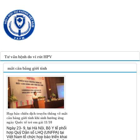
TRANG TIN ĐIỆN TỬ
HỘI Y HỌC DỰ PHÒNG
VIỆT NAM
VIETNAM ASSOCIATION OF
PREVENTIVE MEDICINE
Tư vấn bệnh do vi rút HPV
mất cân bằng giới tính
Họp báo chiến dịch truyền thông về mất
cân bằng giới tính khi sinh hưởng ứng
ngày Quốc tế trẻ em gái 11/10
Ngày 23- 9, tại Hà Nội, Bộ Y tế phối
hợp Quỹ Dân số LHQ (UNFPA) tại
Việt Nam tổ chức họp báo triển khai