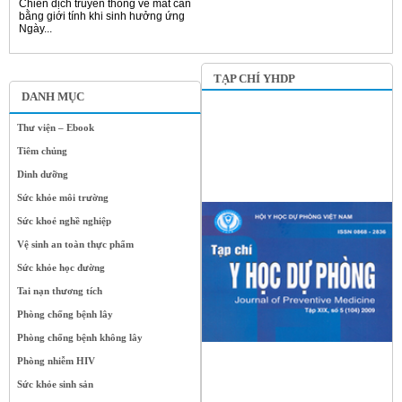
Chiến dịch truyền thông về mất cân
bằng giới tính khi sinh hưởng ứng
Ngày...
TẠP CHÍ YHDP
DANH MỤC
Thư viện – Ebook
Tiêm chủng
Dinh dưỡng
Sức khỏe môi trường
Sức khoẻ nghề nghiệp
Vệ sinh an toàn thực phẩm
Sức khỏe học đường
Tai nạn thương tích
Phòng chống bệnh lây
Phòng chống bệnh không lây
Phòng nhiễm HIV
Sức khỏe sinh sản