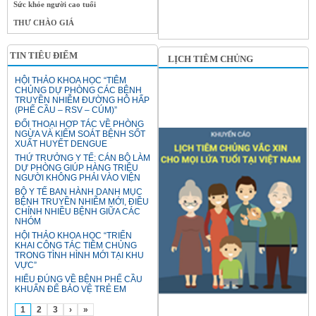
Sức khỏe người cao tuổi
THƯ CHÀO GIÁ
TIN TIÊU ĐIỂM
LỊCH TIÊM CHỦNG
HỘI THẢO KHOA HỌC “TIÊM
CHỦNG DỰ PHÒNG CÁC BỆNH
TRUYỀN NHIỄM ĐƯỜNG HÔ HẤP
(PHẾ CẦU – RSV – CÚM)”
ĐỐI THOẠI HỢP TÁC VỀ PHÒNG
NGỪA VÀ KIỂM SOÁT BỆNH SỐT
XUẤT HUYẾT DENGUE
THỨ TRƯỞNG Y TẾ: CÁN BỘ LÀM
DỰ PHÒNG GIÚP HÀNG TRIỆU
NGƯỜI KHÔNG PHẢI VÀO VIỆN
BỘ Y TẾ BAN HÀNH DANH MỤC
BỆNH TRUYỀN NHIỄM MỚI, ĐIỀU
CHỈNH NHIỀU BỆNH GIỮA CÁC
NHÓM
HỘI THẢO KHOA HỌC “TRIỂN
KHAI CÔNG TÁC TIÊM CHỦNG
TRONG TÌNH HÌNH MỚI TẠI KHU
VỰC”
HIỂU ĐÚNG VỀ BỆNH PHẾ CẦU
KHUẨN ĐỂ BẢO VỆ TRẺ EM
1
2
3
›
»