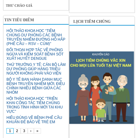
THƯ CHÀO GIÁ
TIN TIÊU ĐIỂM
LỊCH TIÊM CHỦNG
HỘI THẢO KHOA HỌC “TIÊM
CHỦNG DỰ PHÒNG CÁC BỆNH
TRUYỀN NHIỄM ĐƯỜNG HÔ HẤP
(PHẾ CẦU – RSV – CÚM)”
ĐỐI THOẠI HỢP TÁC VỀ PHÒNG
NGỪA VÀ KIỂM SOÁT BỆNH SỐT
XUẤT HUYẾT DENGUE
THỨ TRƯỞNG Y TẾ: CÁN BỘ LÀM
DỰ PHÒNG GIÚP HÀNG TRIỆU
NGƯỜI KHÔNG PHẢI VÀO VIỆN
BỘ Y TẾ BAN HÀNH DANH MỤC
BỆNH TRUYỀN NHIỄM MỚI, ĐIỀU
CHỈNH NHIỀU BỆNH GIỮA CÁC
NHÓM
HỘI THẢO KHOA HỌC “TRIỂN
KHAI CÔNG TÁC TIÊM CHỦNG
TRONG TÌNH HÌNH MỚI TẠI KHU
VỰC”
HIỂU ĐÚNG VỀ BỆNH PHẾ CẦU
KHUẨN ĐỂ BẢO VỆ TRẺ EM
1
2
3
›
»