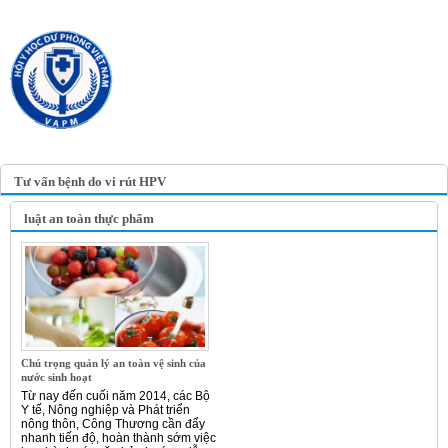
TRANG TIN ĐIỆN TỬ
HỘI Y HỌC DỰ PHÒNG
VIỆT NAM
VIETNAM ASSOCIATION OF
PREVENTIVE MEDICINE
Tư vấn bệnh do vi rút HPV
luật an toàn thực phẩm
Chú trọng quản lý an toàn vệ sinh của
nước sinh hoạt
Từ nay đến cuối năm 2014, các Bộ
Y tế, Nông nghiệp và Phát triển
nông thôn, Công Thương cần đẩy
nhanh tiến độ, hoàn thành sớm việc