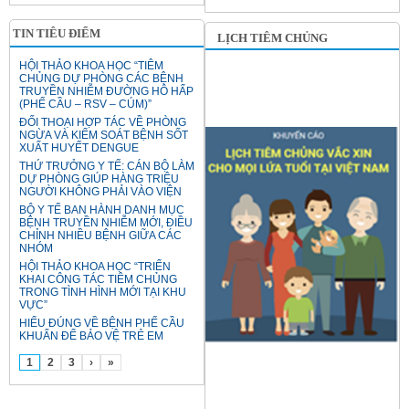
TIN TIÊU ĐIỂM
LỊCH TIÊM CHỦNG
HỘI THẢO KHOA HỌC “TIÊM
CHỦNG DỰ PHÒNG CÁC BỆNH
TRUYỀN NHIỄM ĐƯỜNG HÔ HẤP
(PHẾ CẦU – RSV – CÚM)”
ĐỐI THOẠI HỢP TÁC VỀ PHÒNG
NGỪA VÀ KIỂM SOÁT BỆNH SỐT
XUẤT HUYẾT DENGUE
THỨ TRƯỞNG Y TẾ: CÁN BỘ LÀM
DỰ PHÒNG GIÚP HÀNG TRIỆU
NGƯỜI KHÔNG PHẢI VÀO VIỆN
BỘ Y TẾ BAN HÀNH DANH MỤC
BỆNH TRUYỀN NHIỄM MỚI, ĐIỀU
CHỈNH NHIỀU BỆNH GIỮA CÁC
NHÓM
HỘI THẢO KHOA HỌC “TRIỂN
KHAI CÔNG TÁC TIÊM CHỦNG
TRONG TÌNH HÌNH MỚI TẠI KHU
VỰC”
HIỂU ĐÚNG VỀ BỆNH PHẾ CẦU
KHUẨN ĐỂ BẢO VỆ TRẺ EM
1
2
3
›
»