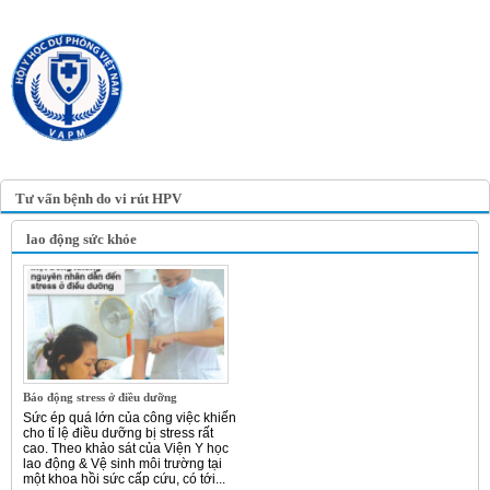
TRANG TIN ĐIỆN TỬ
HỘI Y HỌC DỰ PHÒNG
VIỆT NAM
VIETNAM ASSOCIATION OF
PREVENTIVE MEDICINE
Tư vấn bệnh do vi rút HPV
lao động sức khỏe
Báo động stress ở điều dưỡng
Sức ép quá lớn của công việc khiến
cho tỉ lệ điều dưỡng bị stress rất
cao. Theo khảo sát của Viện Y học
lao động & Vệ sinh môi trường tại
một khoa hồi sức cấp cứu, có tới...