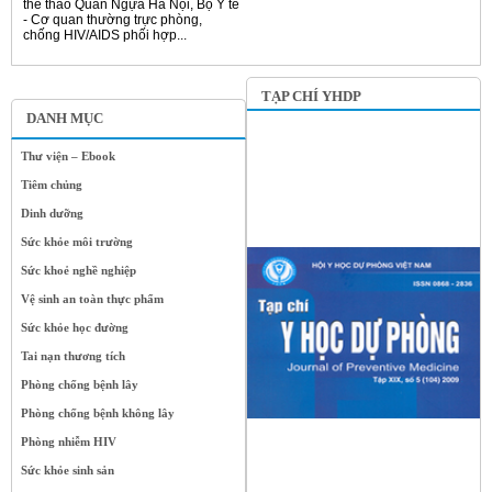
thể thao Quần Ngựa Hà Nội, Bộ Y tế
- Cơ quan thường trực phòng,
chống HIV/AIDS phối hợp...
TẠP CHÍ YHDP
DANH MỤC
Thư viện – Ebook
Tiêm chủng
Dinh dưỡng
Sức khỏe môi trường
Sức khoẻ nghề nghiệp
Vệ sinh an toàn thực phẩm
Sức khỏe học đường
Tai nạn thương tích
Phòng chống bệnh lây
Phòng chống bệnh không lây
Phòng nhiễm HIV
Sức khỏe sinh sản