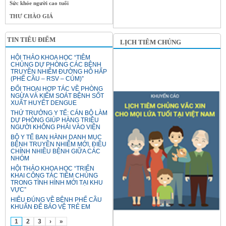
Sức khỏe người cao tuổi
THƯ CHÀO GIÁ
TIN TIÊU ĐIỂM
LỊCH TIÊM CHỦNG
HỘI THẢO KHOA HỌC “TIÊM
CHỦNG DỰ PHÒNG CÁC BỆNH
TRUYỀN NHIỄM ĐƯỜNG HÔ HẤP
(PHẾ CẦU – RSV – CÚM)”
ĐỐI THOẠI HỢP TÁC VỀ PHÒNG
NGỪA VÀ KIỂM SOÁT BỆNH SỐT
XUẤT HUYẾT DENGUE
THỨ TRƯỞNG Y TẾ: CÁN BỘ LÀM
DỰ PHÒNG GIÚP HÀNG TRIỆU
NGƯỜI KHÔNG PHẢI VÀO VIỆN
BỘ Y TẾ BAN HÀNH DANH MỤC
BỆNH TRUYỀN NHIỄM MỚI, ĐIỀU
CHỈNH NHIỀU BỆNH GIỮA CÁC
NHÓM
HỘI THẢO KHOA HỌC “TRIỂN
KHAI CÔNG TÁC TIÊM CHỦNG
TRONG TÌNH HÌNH MỚI TẠI KHU
VỰC”
HIỂU ĐÚNG VỀ BỆNH PHẾ CẦU
KHUẨN ĐỂ BẢO VỆ TRẺ EM
1
2
3
›
»