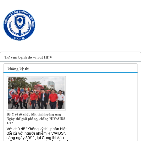
TRANG TIN ĐIỆN TỬ
HỘI Y HỌC DỰ PHÒNG
VIỆT NAM
VIETNAM ASSOCIATION OF
PREVENTIVE MEDICINE
Tư vấn bệnh do vi rút HPV
không kỳ thị
Bộ Y tế tổ chức Mít tinh hưởng ứng
Ngày thế giới phòng, chống HIV/AIDS
1/12
Với chủ đề "Không kỳ thị, phân biệt
đối xử với người nhiễm HIV/AIDS",
sáng ngày 30/11, tại Cung thi đấu