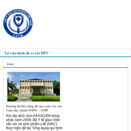
TRANG TIN ĐIỆN TỬ
HỘI Y HỌC DỰ PHÒNG
VIỆT NAM
VIETNAM ASSOCIATION OF
PREVENTIVE MEDICINE
Tư vấn bệnh do vi rút HPV
ivac
Hướng đi bền vững để sản xuất vắc xin
Cúm đạt chuẩn WHO – GMP
Khi đại dịch cúm A/H1N1/09 bùng
phát, năm 2009, Bộ Y tế giao Viện
vắc xin và sinh phẩm y tế (IVAC)
thực hiện đề tài “Ứng dụng qui trình