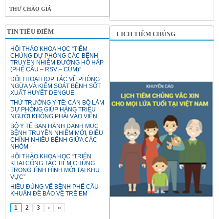
THƯ CHÀO GIÁ
TIN TIÊU ĐIỂM
LỊCH TIÊM CHỦNG
HỘI THẢO KHOA HỌC “TIÊM
CHỦNG DỰ PHÒNG CÁC BỆNH
TRUYỀN NHIỄM ĐƯỜNG HÔ HẤP
(PHẾ CẦU – RSV – CÚM)”
ĐỐI THOẠI HỢP TÁC VỀ PHÒNG
NGỪA VÀ KIỂM SOÁT BỆNH SỐT
XUẤT HUYẾT DENGUE
THỨ TRƯỞNG Y TẾ: CÁN BỘ LÀM
DỰ PHÒNG GIÚP HÀNG TRIỆU
NGƯỜI KHÔNG PHẢI VÀO VIỆN
BỘ Y TẾ BAN HÀNH DANH MỤC
BỆNH TRUYỀN NHIỄM MỚI, ĐIỀU
CHỈNH NHIỀU BỆNH GIỮA CÁC
NHÓM
HỘI THẢO KHOA HỌC “TRIỂN
KHAI CÔNG TÁC TIÊM CHỦNG
TRONG TÌNH HÌNH MỚI TẠI KHU
VỰC”
HIỂU ĐÚNG VỀ BỆNH PHẾ CẦU
KHUẨN ĐỂ BẢO VỆ TRẺ EM
1
2
3
›
»