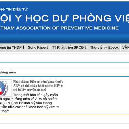
ông tin YHDP
Sống Khoẻ
TT Phát triển SKCĐ
Thư viện – Ebook
VĂ
hường niên
Phải chăng Điều trị sớm bằng thuốc
ARV có thể chữa khỏi nhiễm HIV ở
trẻ bị lây truyền từ mẹ?
Trong một báo cáo gây chấn
ội nghi thường niên về ARV và nhiễm
ội (CROI) tại Boston Mỹ vào tháng
t lần nữa các nhà khoa học Mỹ đưa ra
t ngờ...