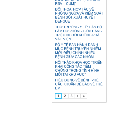
RSV – CÚM)”
ĐỐI THOẠI HỢP TÁC VỀ
PHÒNG NGỪA VÀ KIỂM SOÁT
BỆNH SỐT XUẤT HUYẾT
DENGUE
THỨ TRƯỞNG Y TẾ: CÁN BỘ
LÀM DỰ PHÒNG GIÚP HÀNG
TRIỆU NGƯỜI KHÔNG PHẢI
VÀO VIỆN
BỘ Y TẾ BAN HÀNH DANH
MỤC BỆNH TRUYỀN NHIỄM
MỚI, ĐIỀU CHỈNH NHIỀU
BỆNH GIỮA CÁC NHÓM
HỘI THẢO KHOA HỌC “TRIỂN
KHAI CÔNG TÁC TIÊM
CHỦNG TRONG TÌNH HÌNH
MỚI TẠI KHU VỰC”
HIỂU ĐÚNG VỀ BỆNH PHẾ
CẦU KHUẨN ĐỂ BẢO VỆ TRẺ
EM
1
2
3
›
»