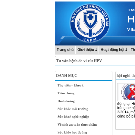
Trang chủ
Giới thiệu
Hoạt động hội
Th
Tư vấn bệnh do vi rút HPV
DANH MỤC
hội nghi t
Thư viện – Ebook
Tiêm chủng
Dinh dưỡng
động tại H
trùng cơ h
Sức khỏe môi trường
3/2014, mộ
công bố bấ
Sức khoẻ nghề nghiệp
Vệ sinh an toàn thực phẩm
Sức khỏe học đường