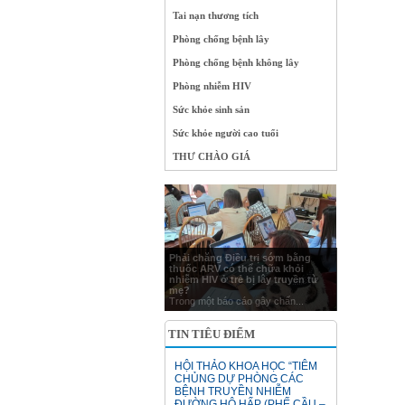
Tai nạn thương tích
Phòng chống bệnh lây
Phòng chống bệnh không lây
Phòng nhiễm HIV
Sức khỏe sinh sản
Sức khỏe người cao tuổi
THƯ CHÀO GIÁ
Phải chăng Điều trị sớm bằng
thuốc ARV có thể chữa khỏi
nhiễm HIV ở trẻ bị lây truyền từ
mẹ?
Trong một báo cáo gây chấn...
TIN TIÊU ĐIỂM
HỘI THẢO KHOA HỌC “TIÊM
CHỦNG DỰ PHÒNG CÁC
BỆNH TRUYỀN NHIỄM
ĐƯỜNG HÔ HẤP (PHẾ CẦU –