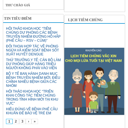
THƯ CHÀO GIÁ
TIN TIÊU ĐIỂM
LỊCH TIÊM CHỦNG
HỘI THẢO KHOA HỌC “TIÊM
CHỦNG DỰ PHÒNG CÁC BỆNH
TRUYỀN NHIỄM ĐƯỜNG HÔ HẤP
(PHẾ CẦU – RSV – CÚM)”
ĐỐI THOẠI HỢP TÁC VỀ PHÒNG
NGỪA VÀ KIỂM SOÁT BỆNH SỐT
XUẤT HUYẾT DENGUE
THỨ TRƯỞNG Y TẾ: CÁN BỘ LÀM
DỰ PHÒNG GIÚP HÀNG TRIỆU
NGƯỜI KHÔNG PHẢI VÀO VIỆN
BỘ Y TẾ BAN HÀNH DANH MỤC
BỆNH TRUYỀN NHIỄM MỚI, ĐIỀU
CHỈNH NHIỀU BỆNH GIỮA CÁC
NHÓM
HỘI THẢO KHOA HỌC “TRIỂN
KHAI CÔNG TÁC TIÊM CHỦNG
TRONG TÌNH HÌNH MỚI TẠI KHU
VỰC”
HIỂU ĐÚNG VỀ BỆNH PHẾ CẦU
KHUẨN ĐỂ BẢO VỆ TRẺ EM
1
2
3
›
»