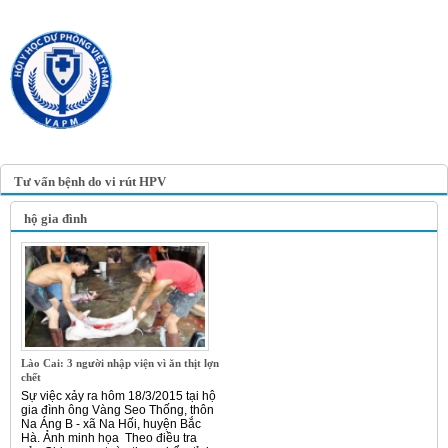
TRANG TIN ĐIỆN TỬ
HỘI Y HỌC DỰ PHÒNG
VIỆT NAM
VIETNAM ASSOCIATION OF
PREVENTIVE MEDICINE
Tư vấn bệnh do vi rút HPV
hộ gia đình
Lào Cai: 3 người nhập viện vì ăn thịt lợn
chết
Sự việc xảy ra hôm 18/3/2015 tại hộ
gia đình ông Vàng Seo Thống, thôn
Na Áng B - xã Na Hối, huyện Bắc
Hà. Ảnh minh họa Theo điều tra