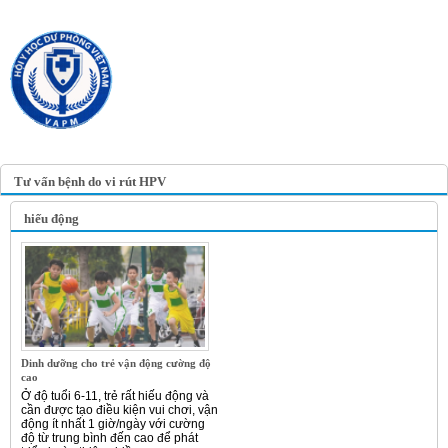
TRANG TIN ĐIỆN TỬ
HỘI Y HỌC DỰ PHÒNG
VIỆT NAM
VIETNAM ASSOCIATION OF
PREVENTIVE MEDICINE
Tư vấn bệnh do vi rút HPV
hiếu động
Dinh dưỡng cho trẻ vận động cường độ
cao
Ở độ tuổi 6-11, trẻ rất hiếu động và
cần được tạo điều kiện vui chơi, vận
động ít nhất 1 giờ/ngày với cường
độ từ trung bình đến cao để phát