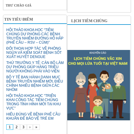
THƯ CHÀO GIÁ
TIN TIÊU ĐIỂM
LỊCH TIÊM CHỦNG
HỘI THẢO KHOA HỌC “TIÊM
CHỦNG DỰ PHÒNG CÁC BỆNH
TRUYỀN NHIỄM ĐƯỜNG HÔ HẤP
(PHẾ CẦU – RSV – CÚM)”
ĐỐI THOẠI HỢP TÁC VỀ PHÒNG
NGỪA VÀ KIỂM SOÁT BỆNH SỐT
XUẤT HUYẾT DENGUE
THỨ TRƯỞNG Y TẾ: CÁN BỘ LÀM
DỰ PHÒNG GIÚP HÀNG TRIỆU
NGƯỜI KHÔNG PHẢI VÀO VIỆN
BỘ Y TẾ BAN HÀNH DANH MỤC
BỆNH TRUYỀN NHIỄM MỚI, ĐIỀU
CHỈNH NHIỀU BỆNH GIỮA CÁC
NHÓM
HỘI THẢO KHOA HỌC “TRIỂN
KHAI CÔNG TÁC TIÊM CHỦNG
TRONG TÌNH HÌNH MỚI TẠI KHU
VỰC”
HIỂU ĐÚNG VỀ BỆNH PHẾ CẦU
KHUẨN ĐỂ BẢO VỆ TRẺ EM
1
2
3
›
»