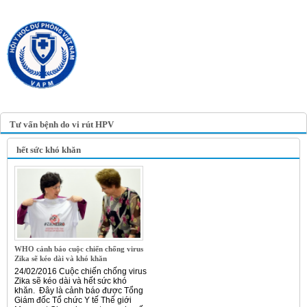
TRANG TIN ĐIỆN TỬ
HỘI Y HỌC DỰ PHÒNG
VIỆT NAM
VIETNAM ASSOCIATION OF
PREVENTIVE MEDICINE
Tư vấn bệnh do vi rút HPV
hết sức khó khăn
WHO cảnh báo cuộc chiến chống virus
Zika sẽ kéo dài và khó khăn
24/02/2016 Cuộc chiến chống virus
Zika sẽ kéo dài và hết sức khó
khăn. Đây là cảnh báo được Tổng
Giám đốc Tổ chức Y tế Thế giới