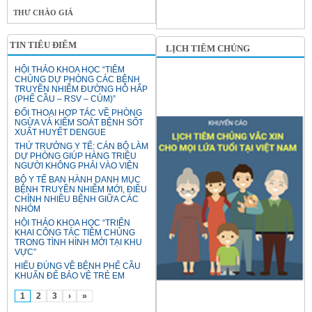
THƯ CHÀO GIÁ
TIN TIÊU ĐIỂM
LỊCH TIÊM CHỦNG
HỘI THẢO KHOA HỌC “TIÊM
CHỦNG DỰ PHÒNG CÁC BỆNH
TRUYỀN NHIỄM ĐƯỜNG HÔ HẤP
(PHẾ CẦU – RSV – CÚM)”
ĐỐI THOẠI HỢP TÁC VỀ PHÒNG
NGỪA VÀ KIỂM SOÁT BỆNH SỐT
XUẤT HUYẾT DENGUE
THỨ TRƯỞNG Y TẾ: CÁN BỘ LÀM
DỰ PHÒNG GIÚP HÀNG TRIỆU
NGƯỜI KHÔNG PHẢI VÀO VIỆN
BỘ Y TẾ BAN HÀNH DANH MỤC
BỆNH TRUYỀN NHIỄM MỚI, ĐIỀU
CHỈNH NHIỀU BỆNH GIỮA CÁC
NHÓM
HỘI THẢO KHOA HỌC “TRIỂN
KHAI CÔNG TÁC TIÊM CHỦNG
TRONG TÌNH HÌNH MỚI TẠI KHU
VỰC”
HIỂU ĐÚNG VỀ BỆNH PHẾ CẦU
KHUẨN ĐỂ BẢO VỆ TRẺ EM
1
2
3
›
»