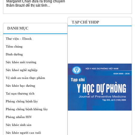
Margaret Chan đưa ra trong chuyến
thăm Brazil để thị sát tình...
TẠP CHÍ YHDP
DANH MỤC
Thư viện – Ebook
Tiêm chủng
Dinh dưỡng
Sức khỏe môi trường
Sức khoẻ nghề nghiệp
Vệ sinh an toàn thực phẩm
Sức khỏe học đường
Tai nạn thương tích
Phòng chống bệnh lây
Phòng chống bệnh không lây
Phòng nhiễm HIV
Sức khỏe sinh sản
Sức khỏe người cao tuổi