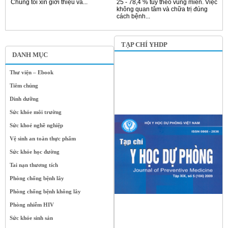
Chúng tôi xin giới thiệu và...
25 - 78,4 % tùy theo vùng miền. Việc
không quan tâm và chữa trị đúng
cách bệnh...
TẠP CHÍ YHDP
DANH MỤC
Thư viện – Ebook
Tiêm chủng
Dinh dưỡng
Sức khỏe môi trường
Sức khoẻ nghề nghiệp
Vệ sinh an toàn thực phẩm
Sức khỏe học đường
Tai nạn thương tích
Phòng chống bệnh lây
Phòng chống bệnh không lây
Phòng nhiễm HIV
Sức khỏe sinh sản