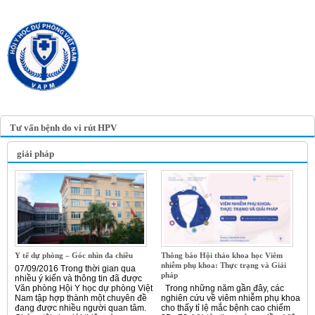
TRANG TIN ĐIỆN TỬ
HỘI Y HỌC DỰ PHÒNG
VIỆT NAM
VIETNAM ASSOCIATION OF
PREVENTIVE MEDICINE
Tư vấn bệnh do vi rút HPV
giải pháp
Y tế dự phòng – Góc nhìn đa chiều
Thông báo Hội thảo khoa học Viêm
nhiễm phụ khoa: Thực trạng và Giải
07/09/2016 Trong thời gian qua
pháp
nhiều ý kiến và thông tin đã được
Văn phòng Hội Y học dự phòng Việt
Trong những năm gần đây, các
Nam tập hợp thành một chuyên đề
nghiên cứu về viêm nhiễm phụ khoa
đang được nhiều người quan tâm.
cho thấy tỉ lệ mắc bệnh cao chiếm