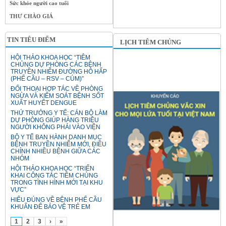
Sức khỏe người cao tuổi
THƯ CHÀO GIÁ
TIN TIÊU ĐIỂM
LỊCH TIÊM CHỦNG
HỘI THẢO KHOA HỌC “TIÊM
CHỦNG DỰ PHÒNG CÁC BỆNH
TRUYỀN NHIỄM ĐƯỜNG HÔ HẤP
(PHẾ CẦU – RSV – CÚM)”
ĐỐI THOẠI HỢP TÁC VỀ PHÒNG
NGỪA VÀ KIỂM SOÁT BỆNH SỐT
XUẤT HUYẾT DENGUE
THỨ TRƯỞNG Y TẾ: CÁN BỘ LÀM
DỰ PHÒNG GIÚP HÀNG TRIỆU
NGƯỜI KHÔNG PHẢI VÀO VIỆN
BỘ Y TẾ BAN HÀNH DANH MỤC
BỆNH TRUYỀN NHIỄM MỚI, ĐIỀU
CHỈNH NHIỀU BỆNH GIỮA CÁC
NHÓM
HỘI THẢO KHOA HỌC “TRIỂN
KHAI CÔNG TÁC TIÊM CHỦNG
TRONG TÌNH HÌNH MỚI TẠI KHU
VỰC”
HIỂU ĐÚNG VỀ BỆNH PHẾ CẦU
KHUẨN ĐỂ BẢO VỆ TRẺ EM
1
2
3
›
»