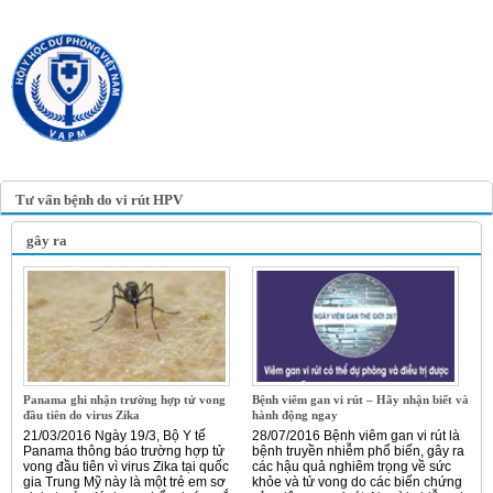
TRANG TIN ĐIỆN TỬ
HỘI Y HỌC DỰ PHÒNG
VIỆT NAM
VIETNAM ASSOCIATION OF
PREVENTIVE MEDICINE
Tư vấn bệnh do vi rút HPV
gây ra
Panama ghi nhận trường hợp tử vong
Bệnh viêm gan vi rút – Hãy nhận biết và
đầu tiên do virus Zika
hành động ngay
21/03/2016 Ngày 19/3, Bộ Y tế
28/07/2016 Bệnh viêm gan vi rút là
Panama thông báo trường hợp tử
bệnh truyền nhiễm phổ biến, gây ra
vong đầu tiên vì virus Zika tại quốc
các hậu quả nghiêm trọng về sức
gia Trung Mỹ này là một trẻ em sơ
khỏe và tử vong do các biến chứng