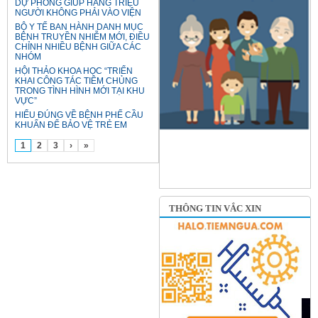
DỰ PHÒNG GIÚP HÀNG TRIỆU
NGƯỜI KHÔNG PHẢI VÀO VIỆN
BỘ Y TẾ BAN HÀNH DANH MỤC
BỆNH TRUYỀN NHIỄM MỚI, ĐIỀU
CHỈNH NHIỀU BỆNH GIỮA CÁC
NHÓM
HỘI THẢO KHOA HỌC “TRIỂN
KHAI CÔNG TÁC TIÊM CHỦNG
TRONG TÌNH HÌNH MỚI TẠI KHU
VỰC”
HIỂU ĐÚNG VỀ BỆNH PHẾ CẦU
KHUẨN ĐỂ BẢO VỆ TRẺ EM
1
2
3
›
»
THÔNG TIN VẮC XIN