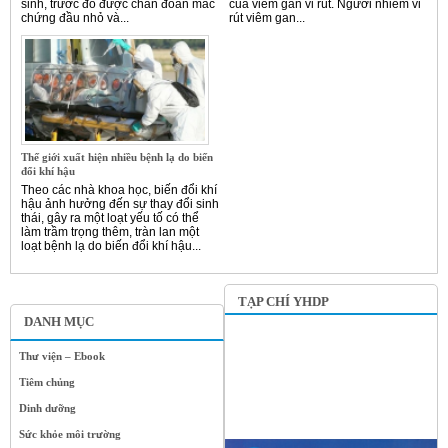
sinh, trước đó được chẩn đoán mắc
của viêm gan vi rút. Người nhiễm vi
chứng đầu nhỏ và...
rút viêm gan...
Thế giới xuất hiện nhiều bệnh lạ do biến
đổi khí hậu
Theo các nhà khoa học, biến đổi khí
hậu ảnh hưởng đến sự thay đổi sinh
thái, gây ra một loạt yếu tố có thể
làm trầm trọng thêm, tràn lan một
loạt bệnh lạ do biến đổi khí hậu...
TẠP CHÍ YHDP
DANH MỤC
Thư viện – Ebook
Tiêm chủng
Dinh dưỡng
Sức khỏe môi trường