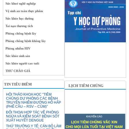
Sức khoẻ nghề nghiệp
Vệ sinh an toàn thực phẩm
Sức khỏe học đường
Tai nạn thương tích
Phòng chống bệnh lây
Phòng chống bệnh không lây
Phòng nhiễm HIV
Sức khỏe sinh sản
Sức khỏe người cao tuổi
THƯ CHÀO GIÁ
TIN TIÊU ĐIỂM
LỊCH TIÊM CHỦNG
HỘI THẢO KHOA HỌC “TIÊM
CHỦNG DỰ PHÒNG CÁC BỆNH
TRUYỀN NHIỄM ĐƯỜNG HÔ HẤP
(PHẾ CẦU – RSV – CÚM)”
ĐỐI THOẠI HỢP TÁC VỀ PHÒNG
NGỪA VÀ KIỂM SOÁT BỆNH SỐT
XUẤT HUYẾT DENGUE
THỨ TRƯỞNG Y TẾ: CÁN BỘ LÀM