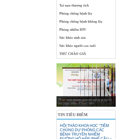
Tai nạn thương tích
Phòng chống bệnh lây
Phòng chống bệnh không lây
Phòng nhiễm HIV
Sức khỏe sinh sản
Sức khỏe người cao tuổi
THƯ CHÀO GIÁ
Thư mời tham gia và tài trợ cuộc
thi Học viện Y học nhí
TIN TIÊU ĐIỂM
HỘI THẢO KHOA HỌC “TIÊM
CHỦNG DỰ PHÒNG CÁC
BỆNH TRUYỀN NHIỄM
ĐƯỜNG HÔ HẤP (PHẾ CẦU –