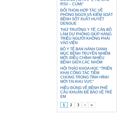
RSV – CÚM)”
ĐỐI THOẠI HỢP TÁC VỀ
PHÒNG NGỪA VÀ KIỂM SOÁT
BỆNH SỐT XUẤT HUYẾT
DENGUE
THỨ TRƯỞNG Y TẾ: CÁN BỘ
LÀM DỰ PHÒNG GIÚP HÀNG
TRIỆU NGƯỜI KHÔNG PHẢI
VÀO VIỆN
BỘ Y TẾ BAN HÀNH DANH
MỤC BỆNH TRUYỀN NHIỄM
MỚI, ĐIỀU CHỈNH NHIỀU
BỆNH GIỮA CÁC NHÓM
HỘI THẢO KHOA HỌC “TRIỂN
KHAI CÔNG TÁC TIÊM
CHỦNG TRONG TÌNH HÌNH
MỚI TẠI KHU VỰC”
HIỂU ĐÚNG VỀ BỆNH PHẾ
CẦU KHUẨN ĐỂ BẢO VỆ TRẺ
EM
1
2
3
›
»