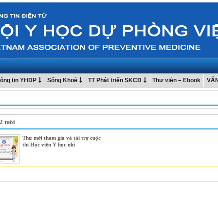
ông tin YHDP
Sống Khoẻ
TT Phát triển SKCĐ
Thư viện – Ebook
VĂ
2 tuổi
Thư mời tham gia và tài trợ cuộc
thi Học viện Y học nhí