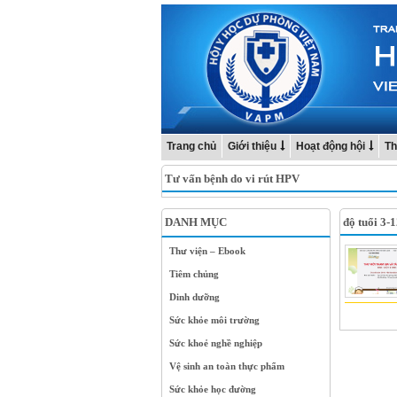
Trang chủ
Giới thiệu
Hoạt động hội
Th
Tư vấn bệnh do vi rút HPV
DANH MỤC
độ tuổi 3-1
Thư viện – Ebook
Tiêm chủng
Dinh dưỡng
Sức khỏe môi trường
Sức khoẻ nghề nghiệp
Vệ sinh an toàn thực phẩm
Sức khỏe học đường