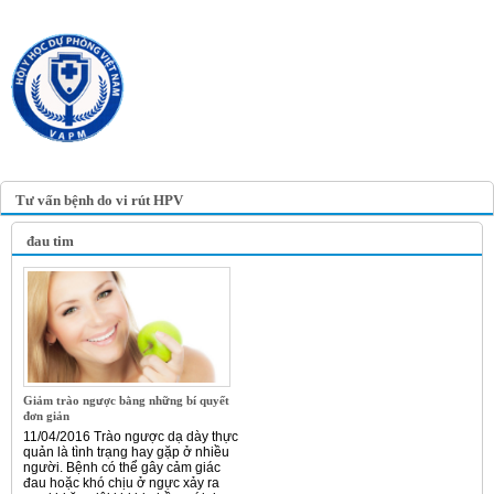
TRANG TIN ĐIỆN TỬ
HỘI Y HỌC DỰ PHÒNG
VIỆT NAM
VIETNAM ASSOCIATION OF
PREVENTIVE MEDICINE
Tư vấn bệnh do vi rút HPV
đau tim
Giảm trào ngược bằng những bí quyết
đơn giản
11/04/2016 Trào ngược dạ dày thực
quản là tình trạng hay gặp ở nhiều
người. Bệnh có thể gây cảm giác
đau hoặc khó chịu ở ngực xảy ra