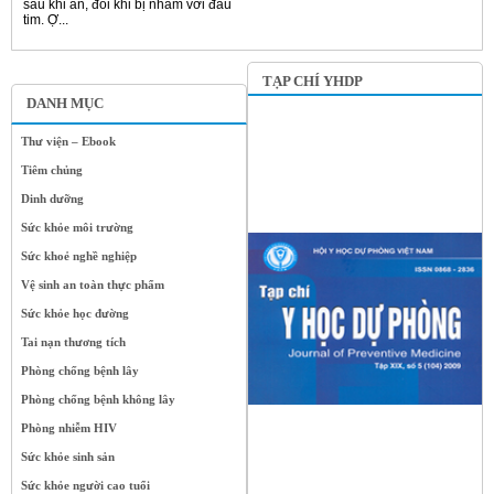
sau khi ăn, đôi khi bị nhầm với đau
tim. Ợ...
TẠP CHÍ YHDP
DANH MỤC
Thư viện – Ebook
Tiêm chủng
Dinh dưỡng
Sức khỏe môi trường
Sức khoẻ nghề nghiệp
Vệ sinh an toàn thực phẩm
Sức khỏe học đường
Tai nạn thương tích
Phòng chống bệnh lây
Phòng chống bệnh không lây
Phòng nhiễm HIV
Sức khỏe sinh sản
Sức khỏe người cao tuổi