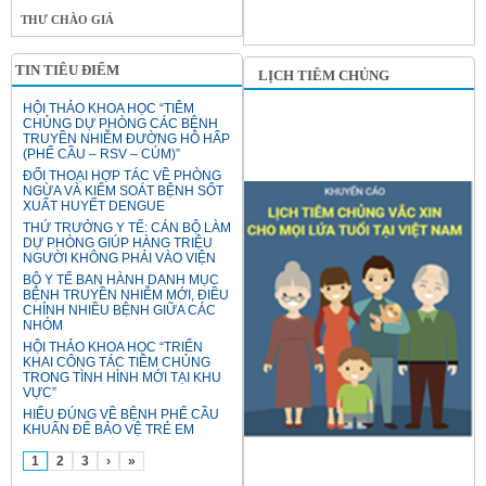
THƯ CHÀO GIÁ
TIN TIÊU ĐIỂM
LỊCH TIÊM CHỦNG
HỘI THẢO KHOA HỌC “TIÊM
CHỦNG DỰ PHÒNG CÁC BỆNH
TRUYỀN NHIỄM ĐƯỜNG HÔ HẤP
(PHẾ CẦU – RSV – CÚM)”
ĐỐI THOẠI HỢP TÁC VỀ PHÒNG
NGỪA VÀ KIỂM SOÁT BỆNH SỐT
XUẤT HUYẾT DENGUE
THỨ TRƯỞNG Y TẾ: CÁN BỘ LÀM
DỰ PHÒNG GIÚP HÀNG TRIỆU
NGƯỜI KHÔNG PHẢI VÀO VIỆN
BỘ Y TẾ BAN HÀNH DANH MỤC
BỆNH TRUYỀN NHIỄM MỚI, ĐIỀU
CHỈNH NHIỀU BỆNH GIỮA CÁC
NHÓM
HỘI THẢO KHOA HỌC “TRIỂN
KHAI CÔNG TÁC TIÊM CHỦNG
TRONG TÌNH HÌNH MỚI TẠI KHU
VỰC”
HIỂU ĐÚNG VỀ BỆNH PHẾ CẦU
KHUẨN ĐỂ BẢO VỆ TRẺ EM
1
2
3
›
»