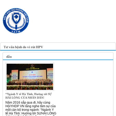
TRANG TIN ĐIỆN TỬ
HỘI Y HỌC DỰ PHÒNG
VIỆT NAM
VIETNAM ASSOCIATION OF
PREVENTIVE MEDICINE
Tư vấn bệnh do vi rút HPV
dẫu
“Ngành Y tế Hà Tĩnh: Hướng tới SỰ
HÀI LÒNG CỦA NHÂN DÂN!
Năm 2016 sắp qua đi, hãy cùng
HộiYHDP VN lắng nghe tâm sự của
một cán bộ trong ngành: “Ngành Y
tế Hà Tĩnh: Hướng tới SỰHÀI LÒNG