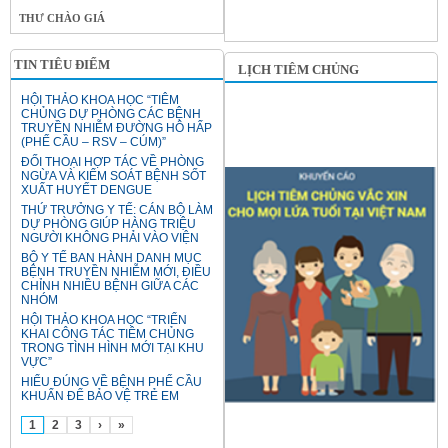
THƯ CHÀO GIÁ
TIN TIÊU ĐIỂM
LỊCH TIÊM CHỦNG
HỘI THẢO KHOA HỌC “TIÊM
CHỦNG DỰ PHÒNG CÁC BỆNH
TRUYỀN NHIỄM ĐƯỜNG HÔ HẤP
(PHẾ CẦU – RSV – CÚM)”
ĐỐI THOẠI HỢP TÁC VỀ PHÒNG
NGỪA VÀ KIỂM SOÁT BỆNH SỐT
XUẤT HUYẾT DENGUE
THỨ TRƯỞNG Y TẾ: CÁN BỘ LÀM
DỰ PHÒNG GIÚP HÀNG TRIỆU
NGƯỜI KHÔNG PHẢI VÀO VIỆN
BỘ Y TẾ BAN HÀNH DANH MỤC
BỆNH TRUYỀN NHIỄM MỚI, ĐIỀU
CHỈNH NHIỀU BỆNH GIỮA CÁC
NHÓM
HỘI THẢO KHOA HỌC “TRIỂN
KHAI CÔNG TÁC TIÊM CHỦNG
TRONG TÌNH HÌNH MỚI TẠI KHU
VỰC”
HIỂU ĐÚNG VỀ BỆNH PHẾ CẦU
KHUẨN ĐỂ BẢO VỆ TRẺ EM
1
2
3
›
»