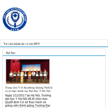
TRANG TIN ĐIỆN TỬ
HỘI Y HỌC DỰ PHÒNG
VIỆT NAM
VIETNAM ASSOCIATION OF
PREVENTIVE MEDICINE
Tư vấn bệnh do vi rút HPV
đại học
Trung tâm Y tế dự phòng Quảng Ninh là
cơ sở thực hành của Đại Học Y Hà Nội
Ngày 1/12/2017 tại Hà Nội, Trường
đại học Y Hà Nội đã tổ chức trao
Quyết định Cơ sở thực hành và
giảng viên thính giảng Trường Đại