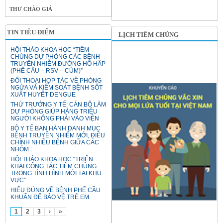
THƯ CHÀO GIÁ
TIN TIÊU ĐIỂM
LỊCH TIÊM CHỦNG
HỘI THẢO KHOA HỌC “TIÊM
CHỦNG DỰ PHÒNG CÁC BỆNH
TRUYỀN NHIỄM ĐƯỜNG HÔ HẤP
(PHẾ CẦU – RSV – CÚM)”
ĐỐI THOẠI HỢP TÁC VỀ PHÒNG
NGỪA VÀ KIỂM SOÁT BỆNH SỐT
XUẤT HUYẾT DENGUE
THỨ TRƯỞNG Y TẾ: CÁN BỘ LÀM
DỰ PHÒNG GIÚP HÀNG TRIỆU
NGƯỜI KHÔNG PHẢI VÀO VIỆN
BỘ Y TẾ BAN HÀNH DANH MỤC
BỆNH TRUYỀN NHIỄM MỚI, ĐIỀU
CHỈNH NHIỀU BỆNH GIỮA CÁC
NHÓM
HỘI THẢO KHOA HỌC “TRIỂN
KHAI CÔNG TÁC TIÊM CHỦNG
TRONG TÌNH HÌNH MỚI TẠI KHU
VỰC”
HIỂU ĐÚNG VỀ BỆNH PHẾ CẦU
KHUẨN ĐỂ BẢO VỆ TRẺ EM
1
2
3
›
»