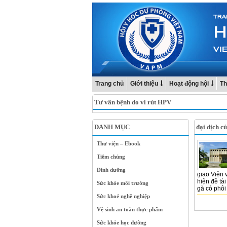
Trang chủ
Giới thiệu
Hoạt động hội
Th
Tư vấn bệnh do vi rút HPV
DANH MỤC
đại dịch c
Thư viện – Ebook
Tiêm chủng
Dinh dưỡng
giao Viện 
hiện đề tài
Sức khỏe môi trường
gà có phôi 
Sức khoẻ nghề nghiệp
Vệ sinh an toàn thực phẩm
Sức khỏe học đường