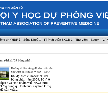
ông tin YHDP
Sống Khoẻ
TT Phát triển SKCĐ
Thư viện – Ebook
VĂ
úm a/h1n1/09 bùng phát
Hướng đi bền vững để sản xuất vắc
xin Cúm đạt chuẩn WHO – GMP
Khi đại dịch cúm A/H1N1/09
bùng phát, năm 2009, Bộ Y tế
vắc xin và sinh phẩm y tế (IVAC) thực
 “Ứng dụng qui trình nuôi cấy trên trứng
để sản xuất...