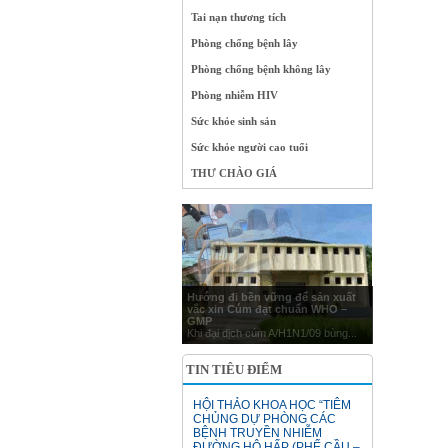
Tai nạn thương tích
Phòng chống bệnh lây
Phòng chống bệnh không lây
Phòng nhiễm HIV
Sức khỏe sinh sản
Sức khỏe người cao tuổi
THƯ CHÀO GIÁ
Hướng đi bền vững để sản xuất
vắc xin Cúm đạt chuẩn WHO –
GMP
Khi đại dịch cúm A/H1N1/09 bùng...
TIN TIÊU ĐIỂM
HỘI THẢO KHOA HỌC “TIÊM
CHỦNG DỰ PHÒNG CÁC
BỆNH TRUYỀN NHIỄM
ĐƯỜNG HÔ HẤP (PHẾ CẦU –