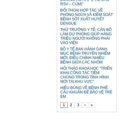
RSV – CÚM)”
ĐỐI THOẠI HỢP TÁC VỀ
PHÒNG NGỪA VÀ KIỂM SOÁT
BỆNH SỐT XUẤT HUYẾT
DENGUE
THỨ TRƯỞNG Y TẾ: CÁN BỘ
LÀM DỰ PHÒNG GIÚP HÀNG
TRIỆU NGƯỜI KHÔNG PHẢI
VÀO VIỆN
BỘ Y TẾ BAN HÀNH DANH
MỤC BỆNH TRUYỀN NHIỄM
MỚI, ĐIỀU CHỈNH NHIỀU
BỆNH GIỮA CÁC NHÓM
HỘI THẢO KHOA HỌC “TRIỂN
KHAI CÔNG TÁC TIÊM
CHỦNG TRONG TÌNH HÌNH
MỚI TẠI KHU VỰC”
HIỂU ĐÚNG VỀ BỆNH PHẾ
CẦU KHUẨN ĐỂ BẢO VỆ TRẺ
EM
1
2
3
›
»