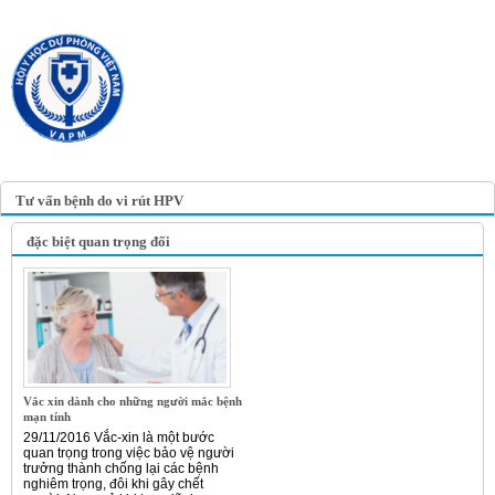
TRANG TIN ĐIỆN TỬ
HỘI Y HỌC DỰ PHÒNG
VIỆT NAM
VIETNAM ASSOCIATION OF
PREVENTIVE MEDICINE
Tư vấn bệnh do vi rút HPV
đặc biệt quan trọng đối
Vắc xin dành cho những người mắc bệnh
mạn tính
29/11/2016 Vắc-xin là một bước
quan trọng trong việc bảo vệ người
trưởng thành chống lại các bệnh
nghiêm trọng, đôi khi gây chết