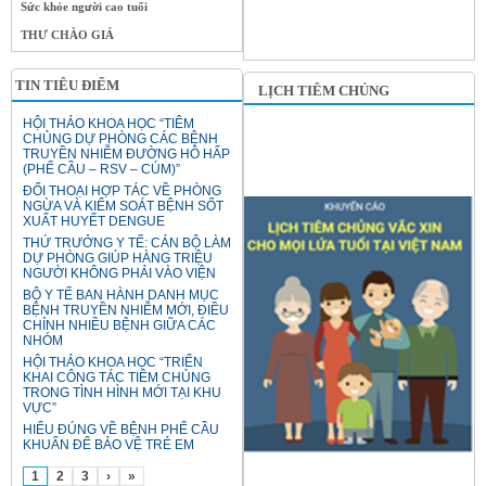
Sức khỏe người cao tuổi
THƯ CHÀO GIÁ
TIN TIÊU ĐIỂM
LỊCH TIÊM CHỦNG
HỘI THẢO KHOA HỌC “TIÊM
CHỦNG DỰ PHÒNG CÁC BỆNH
TRUYỀN NHIỄM ĐƯỜNG HÔ HẤP
(PHẾ CẦU – RSV – CÚM)”
ĐỐI THOẠI HỢP TÁC VỀ PHÒNG
NGỪA VÀ KIỂM SOÁT BỆNH SỐT
XUẤT HUYẾT DENGUE
THỨ TRƯỞNG Y TẾ: CÁN BỘ LÀM
DỰ PHÒNG GIÚP HÀNG TRIỆU
NGƯỜI KHÔNG PHẢI VÀO VIỆN
BỘ Y TẾ BAN HÀNH DANH MỤC
BỆNH TRUYỀN NHIỄM MỚI, ĐIỀU
CHỈNH NHIỀU BỆNH GIỮA CÁC
NHÓM
HỘI THẢO KHOA HỌC “TRIỂN
KHAI CÔNG TÁC TIÊM CHỦNG
TRONG TÌNH HÌNH MỚI TẠI KHU
VỰC”
HIỂU ĐÚNG VỀ BỆNH PHẾ CẦU
KHUẨN ĐỂ BẢO VỆ TRẺ EM
1
2
3
›
»