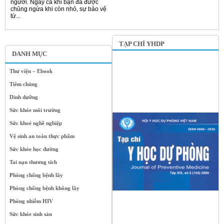
người. Ngay cả khi bạn đã được
chủng ngừa khi còn nhỏ, sự bảo vệ
từ...
TẠP CHÍ YHDP
DANH MỤC
Thư viện – Ebook
Tiêm chủng
Dinh dưỡng
Sức khỏe môi trường
Sức khoẻ nghề nghiệp
Vệ sinh an toàn thực phẩm
Sức khỏe học đường
Tai nạn thương tích
Phòng chống bệnh lây
Phòng chống bệnh không lây
Phòng nhiễm HIV
Sức khỏe sinh sản