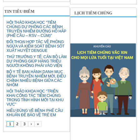
TIN TIÊU ĐIỂM
LỊCH TIÊM CHỦNG
HỘI THẢO KHOA HỌC “TIÊM
CHỦNG DỰ PHÒNG CÁC BỆNH
TRUYỀN NHIỄM ĐƯỜNG HÔ HẤP
(PHẾ CẦU – RSV – CÚM)”
ĐỐI THOẠI HỢP TÁC VỀ PHÒNG
NGỪA VÀ KIỂM SOÁT BỆNH SỐT
XUẤT HUYẾT DENGUE
THỨ TRƯỞNG Y TẾ: CÁN BỘ LÀM
DỰ PHÒNG GIÚP HÀNG TRIỆU
NGƯỜI KHÔNG PHẢI VÀO VIỆN
BỘ Y TẾ BAN HÀNH DANH MỤC
BỆNH TRUYỀN NHIỄM MỚI, ĐIỀU
CHỈNH NHIỀU BỆNH GIỮA CÁC
NHÓM
HỘI THẢO KHOA HỌC “TRIỂN
KHAI CÔNG TÁC TIÊM CHỦNG
TRONG TÌNH HÌNH MỚI TẠI KHU
VỰC”
HIỂU ĐÚNG VỀ BỆNH PHẾ CẦU
KHUẨN ĐỂ BẢO VỆ TRẺ EM
1
2
3
›
»