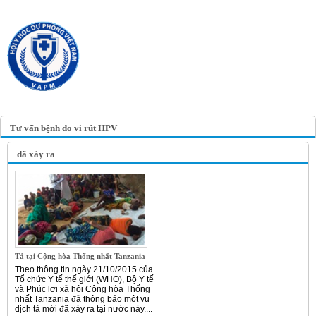
TRANG TIN ĐIỆN TỬ
HỘI Y HỌC DỰ PHÒNG
VIỆT NAM
VIETNAM ASSOCIATION OF
PREVENTIVE MEDICINE
Tư vấn bệnh do vi rút HPV
đã xảy ra
Tả tại Cộng hòa Thống nhất Tanzania
Theo thông tin ngày 21/10/2015 của
Tổ chức Y tế thế giới (WHO), Bộ Y tế
và Phúc lợi xã hội Cộng hòa Thống
nhất Tanzania đã thông báo một vụ
dịch tả mới đã xảy ra tại nước này....