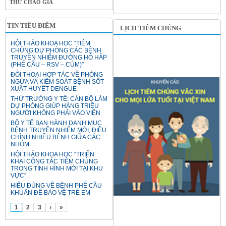
THƯ CHÀO GIÁ
TIN TIÊU ĐIỂM
LỊCH TIÊM CHỦNG
HỘI THẢO KHOA HỌC “TIÊM
CHỦNG DỰ PHÒNG CÁC BỆNH
TRUYỀN NHIỄM ĐƯỜNG HÔ HẤP
(PHẾ CẦU – RSV – CÚM)”
ĐỐI THOẠI HỢP TÁC VỀ PHÒNG
NGỪA VÀ KIỂM SOÁT BỆNH SỐT
XUẤT HUYẾT DENGUE
THỨ TRƯỞNG Y TẾ: CÁN BỘ LÀM
DỰ PHÒNG GIÚP HÀNG TRIỆU
NGƯỜI KHÔNG PHẢI VÀO VIỆN
BỘ Y TẾ BAN HÀNH DANH MỤC
BỆNH TRUYỀN NHIỄM MỚI, ĐIỀU
CHỈNH NHIỀU BỆNH GIỮA CÁC
NHÓM
HỘI THẢO KHOA HỌC “TRIỂN
KHAI CÔNG TÁC TIÊM CHỦNG
TRONG TÌNH HÌNH MỚI TẠI KHU
VỰC”
HIỂU ĐÚNG VỀ BỆNH PHẾ CẦU
KHUẨN ĐỂ BẢO VỆ TRẺ EM
1
2
3
›
»