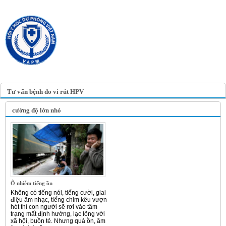
TRANG TIN ĐIỆN TỬ
HỘI Y HỌC DỰ PHÒNG
VIỆT NAM
VIETNAM ASSOCIATION OF
PREVENTIVE MEDICINE
Tư vấn bệnh do vi rút HPV
cường độ lớn nhỏ
Ô nhiễm tiếng ồn
Không có tiếng nói, tiếng cười, giai
điệu âm nhạc, tiếng chim kêu vượn
hót thì con người sẽ rơi vào tâm
trạng mất định hướng, lạc lõng với
xã hội, buồn tẻ. Nhưng quá ồn, âm