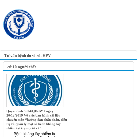
TRANG TIN ĐIỆN TỬ
HỘI Y HỌC DỰ PHÒNG
VIỆT NAM
VIETNAM ASSOCIATION OF
PREVENTIVE MEDICINE
Tư vấn bệnh do vi rút HPV
cứ 10 người chết
Quyết định 5904/QĐ-BYT ngày
20/12/2019 Về việc ban hành tài liệu
chuyên môn “hướng dẫn chẩn đoán, điều
trị và quản lý một số bệnh không lây
nhiễm tại trạm y tế xã”
Bệnh không lây nhiễm là