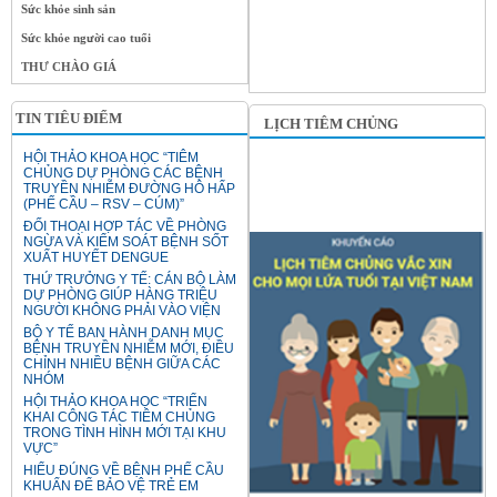
Sức khỏe sinh sản
Sức khỏe người cao tuổi
THƯ CHÀO GIÁ
TIN TIÊU ĐIỂM
LỊCH TIÊM CHỦNG
HỘI THẢO KHOA HỌC “TIÊM
CHỦNG DỰ PHÒNG CÁC BỆNH
TRUYỀN NHIỄM ĐƯỜNG HÔ HẤP
(PHẾ CẦU – RSV – CÚM)”
ĐỐI THOẠI HỢP TÁC VỀ PHÒNG
NGỪA VÀ KIỂM SOÁT BỆNH SỐT
XUẤT HUYẾT DENGUE
THỨ TRƯỞNG Y TẾ: CÁN BỘ LÀM
DỰ PHÒNG GIÚP HÀNG TRIỆU
NGƯỜI KHÔNG PHẢI VÀO VIỆN
BỘ Y TẾ BAN HÀNH DANH MỤC
BỆNH TRUYỀN NHIỄM MỚI, ĐIỀU
CHỈNH NHIỀU BỆNH GIỮA CÁC
NHÓM
HỘI THẢO KHOA HỌC “TRIỂN
KHAI CÔNG TÁC TIÊM CHỦNG
TRONG TÌNH HÌNH MỚI TẠI KHU
VỰC”
HIỂU ĐÚNG VỀ BỆNH PHẾ CẦU
KHUẨN ĐỂ BẢO VỆ TRẺ EM