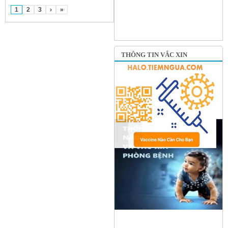
1
2
3
›
»
THÔNG TIN VẮC XIN