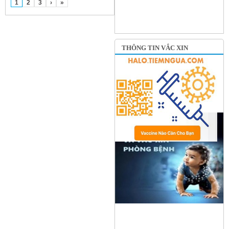
1
2
3
›
»
THÔNG TIN VẮC XIN