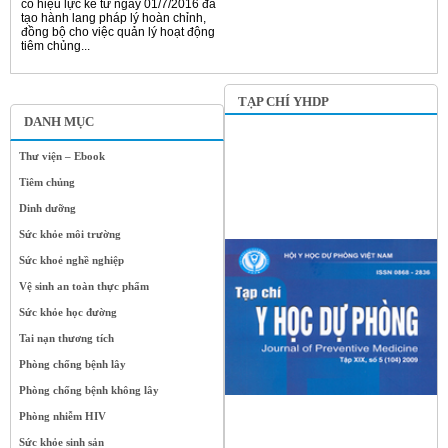
có hiệu lực kể từ ngày 01/7/2016 đã
tạo hành lang pháp lý hoàn chỉnh,
đồng bộ cho việc quản lý hoạt động
tiêm chủng...
TẠP CHÍ YHDP
DANH MỤC
Thư viện – Ebook
Tiêm chủng
Dinh dưỡng
Sức khỏe môi trường
Sức khoẻ nghề nghiệp
Vệ sinh an toàn thực phẩm
Sức khỏe học đường
Tai nạn thương tích
Phòng chống bệnh lây
Phòng chống bệnh không lây
Phòng nhiễm HIV
Sức khỏe sinh sản