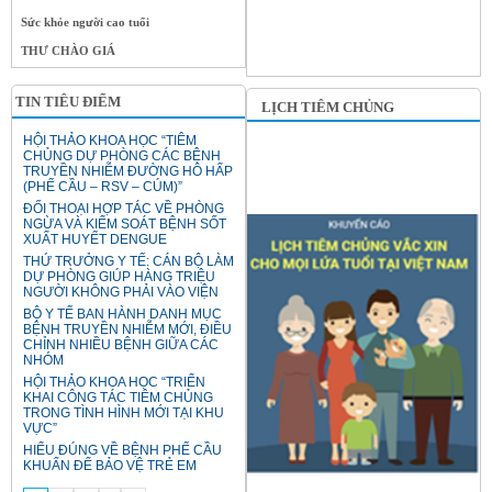
Sức khỏe người cao tuổi
THƯ CHÀO GIÁ
TIN TIÊU ĐIỂM
LỊCH TIÊM CHỦNG
HỘI THẢO KHOA HỌC “TIÊM
CHỦNG DỰ PHÒNG CÁC BỆNH
TRUYỀN NHIỄM ĐƯỜNG HÔ HẤP
(PHẾ CẦU – RSV – CÚM)”
ĐỐI THOẠI HỢP TÁC VỀ PHÒNG
NGỪA VÀ KIỂM SOÁT BỆNH SỐT
XUẤT HUYẾT DENGUE
THỨ TRƯỞNG Y TẾ: CÁN BỘ LÀM
DỰ PHÒNG GIÚP HÀNG TRIỆU
NGƯỜI KHÔNG PHẢI VÀO VIỆN
BỘ Y TẾ BAN HÀNH DANH MỤC
BỆNH TRUYỀN NHIỄM MỚI, ĐIỀU
CHỈNH NHIỀU BỆNH GIỮA CÁC
NHÓM
HỘI THẢO KHOA HỌC “TRIỂN
KHAI CÔNG TÁC TIÊM CHỦNG
TRONG TÌNH HÌNH MỚI TẠI KHU
VỰC”
HIỂU ĐÚNG VỀ BỆNH PHẾ CẦU
KHUẨN ĐỂ BẢO VỆ TRẺ EM