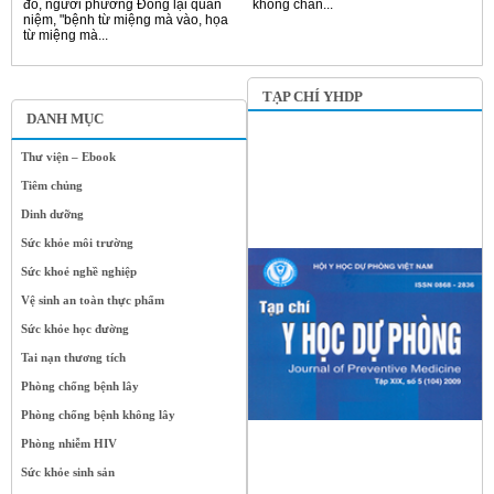
đó, người phương Đông lại quan
không chẩn...
niệm, "bệnh từ miệng mà vào, họa
từ miệng mà...
TẠP CHÍ YHDP
DANH MỤC
Thư viện – Ebook
Tiêm chủng
Dinh dưỡng
Sức khỏe môi trường
Sức khoẻ nghề nghiệp
Vệ sinh an toàn thực phẩm
Sức khỏe học đường
Tai nạn thương tích
Phòng chống bệnh lây
Phòng chống bệnh không lây
Phòng nhiễm HIV
Sức khỏe sinh sản