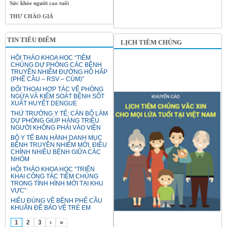
Sức khỏe người cao tuổi
THƯ CHÀO GIÁ
TIN TIÊU ĐIỂM
LỊCH TIÊM CHỦNG
HỘI THẢO KHOA HỌC “TIÊM
CHỦNG DỰ PHÒNG CÁC BỆNH
TRUYỀN NHIỄM ĐƯỜNG HÔ HẤP
(PHẾ CẦU – RSV – CÚM)”
ĐỐI THOẠI HỢP TÁC VỀ PHÒNG
NGỪA VÀ KIỂM SOÁT BỆNH SỐT
XUẤT HUYẾT DENGUE
THỨ TRƯỞNG Y TẾ: CÁN BỘ LÀM
DỰ PHÒNG GIÚP HÀNG TRIỆU
NGƯỜI KHÔNG PHẢI VÀO VIỆN
BỘ Y TẾ BAN HÀNH DANH MỤC
BỆNH TRUYỀN NHIỄM MỚI, ĐIỀU
CHỈNH NHIỀU BỆNH GIỮA CÁC
NHÓM
HỘI THẢO KHOA HỌC “TRIỂN
KHAI CÔNG TÁC TIÊM CHỦNG
TRONG TÌNH HÌNH MỚI TẠI KHU
VỰC”
HIỂU ĐÚNG VỀ BỆNH PHẾ CẦU
KHUẨN ĐỂ BẢO VỆ TRẺ EM
1
2
3
›
»