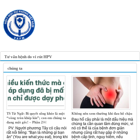
TRANG TIN ĐIỆN TỬ
HỘI Y HỌC DỰ PHÒNG
VIỆT NAM
VIETNAM ASSOCIATION OF
PREVENTIVE MEDICINE
Tư vấn bệnh do vi rút HPV
chúng ta
TS Từ Ngữ: Bí quyết sống khỏe là một
Không nên xem thường khi đau hố chậu
“vòng tròn khép kín”; con em chúng ta
Đau hố cậu phải là một dấu hiệu mà
đang mất gốc! – Phần 2￼
chúng ta cần quan tâm đúng mức, vì
PV: Người phương Tây có câu nói
nó có thể là của bệnh đơn giản
rất nổi tiếng: "Bạn là những gì bạn
nhưng cũng rất hay gặp ở những
ăn" (You are what you eat), trong khi
bệnh cấp tính, nguy hiểm, nếu