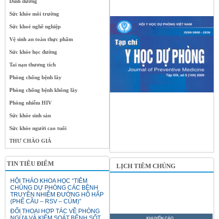
Dinh dưỡng
Sức khỏe môi trường
Sức khoẻ nghề nghiệp
Vệ sinh an toàn thực phẩm
Sức khỏe học đường
Tai nạn thương tích
Phòng chống bệnh lây
Phòng chống bệnh không lây
Phòng nhiễm HIV
Sức khỏe sinh sản
Sức khỏe người cao tuổi
THƯ CHÀO GIÁ
TIN TIÊU ĐIỂM
LỊCH TIÊM CHỦNG
HỘI THẢO KHOA HỌC “TIÊM
CHỦNG DỰ PHÒNG CÁC BỆNH
TRUYỀN NHIỄM ĐƯỜNG HÔ HẤP
(PHẾ CẦU – RSV – CÚM)”
ĐỐI THOẠI HỢP TÁC VỀ PHÒNG
NGỪA VÀ KIỂM SOÁT BỆNH SỐT