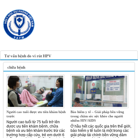
TRANG TIN ĐIỆN TỬ
HỘI Y HỌC DỰ PHÒNG
VIỆT NAM
VIETNAM ASSOCIATION OF
PREVENTIVE MEDICINE
Tư vấn bệnh do vi rút HPV
chữa bệnh
Người cao tuổi được ưu tiên khám bệnh
Bảo hiểm y tế – Giải pháp bền vững
trước
trong chăm sóc sức khỏe cho người
nhiễm HIV/AIDS
Người cao tuổi từ 75 tuổi trở lên
được ưu tiên khám bệnh, chữa
Ở hầu hết các quốc gia trên thế giới,
bệnh và ưu tiên khám trước trừ các
bảo hiểm y tế luôn là một trong các
trường hợp cấp cứu, trẻ em dưới 6
giải pháp tài chính bền vững đảm