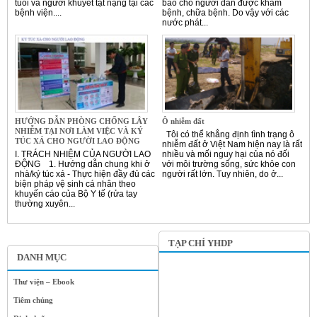
tuổi và người khuyết tật nặng tại các
bảo cho người dân được khám
bệnh viện....
bệnh, chữa bệnh. Do vậy với các
nước phát...
HƯỚNG DẪN PHÒNG CHỐNG LÂY
Ô nhiễm đất
NHIỄM TẠI NƠI LÀM VIỆC VÀ KÝ
Tôi có thể khẳng định tình trạng ô
TÚC XÁ CHO NGƯỜI LAO ĐỘNG
nhiễm đất ở Việt Nam hiện nay là rất
I. TRÁCH NHIỆM CỦA NGƯỜI LAO
nhiều và mối nguy hại của nó đối
ĐỘNG 1. Hướng dẫn chung khi ở
với môi trường sống, sức khỏe con
nhà/ký túc xá - Thực hiện đầy đủ các
người rất lớn. Tuy nhiên, do ở...
biện pháp vệ sinh cá nhân theo
khuyến cáo của Bộ Y tế (rửa tay
thường xuyên...
TẠP CHÍ YHDP
DANH MỤC
Thư viện – Ebook
Tiêm chủng