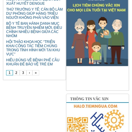
XUẤT HUYẾT DENGUE
THỨ TRƯỞNG Y TẾ: CÁN BỘ LÀM
DỰ PHÒNG GIÚP HÀNG TRIỆU
NGƯỜI KHÔNG PHẢI VÀO VIỆN
BỘ Y TẾ BAN HÀNH DANH MỤC
BỆNH TRUYỀN NHIỄM MỚI, ĐIỀU
CHỈNH NHIỀU BỆNH GIỮA CÁC
NHÓM
HỘI THẢO KHOA HỌC “TRIỂN
KHAI CÔNG TÁC TIÊM CHỦNG
TRONG TÌNH HÌNH MỚI TẠI KHU
VỰC”
HIỂU ĐÚNG VỀ BỆNH PHẾ CẦU
KHUẨN ĐỂ BẢO VỆ TRẺ EM
1
2
3
›
»
THÔNG TIN VẮC XIN