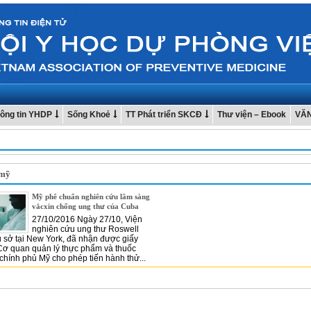
ông tin YHDP
Sống Khoẻ
TT Phát triển SKCĐ
Thư viện – Ebook
VĂ
 mỹ
Mỹ phê chuẩn nghiên cứu lâm sàng
vắcxin chống ung thư của Cuba
27/10/2016 Ngày 27/10, Viện
nghiên cứu ung thư Roswell
rụ sở tại New York, đã nhận được giấy
Cơ quan quản lý thực phẩm và thuốc
chính phủ Mỹ cho phép tiến hành thử...