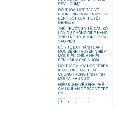
RSV – CÚM)”
ĐỐI THOẠI HỢP TÁC VỀ
PHÒNG NGỪA VÀ KIỂM SOÁT
BỆNH SỐT XUẤT HUYẾT
DENGUE
THỨ TRƯỞNG Y TẾ: CÁN BỘ
LÀM DỰ PHÒNG GIÚP HÀNG
TRIỆU NGƯỜI KHÔNG PHẢI
VÀO VIỆN
BỘ Y TẾ BAN HÀNH DANH
MỤC BỆNH TRUYỀN NHIỄM
MỚI, ĐIỀU CHỈNH NHIỀU
BỆNH GIỮA CÁC NHÓM
HỘI THẢO KHOA HỌC “TRIỂN
KHAI CÔNG TÁC TIÊM
CHỦNG TRONG TÌNH HÌNH
MỚI TẠI KHU VỰC”
HIỂU ĐÚNG VỀ BỆNH PHẾ
CẦU KHUẨN ĐỂ BẢO VỆ TRẺ
EM
1
2
3
›
»