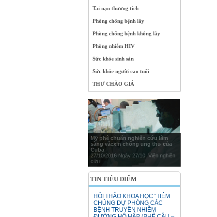
Tai nạn thương tích
Phòng chống bệnh lây
Phòng chống bệnh không lây
Phòng nhiễm HIV
Sức khỏe sinh sản
Sức khỏe người cao tuổi
THƯ CHÀO GIÁ
Mỹ phê chuẩn nghiên cứu lâm
sàng vắcxin chống ung thư của
Cuba
27/10/2016 Ngày 27/10, Viện nghiên
cứu...
TIN TIÊU ĐIỂM
HỘI THẢO KHOA HỌC “TIÊM
CHỦNG DỰ PHÒNG CÁC
BỆNH TRUYỀN NHIỄM
ĐƯỜNG HÔ HẤP (PHẾ CẦU –