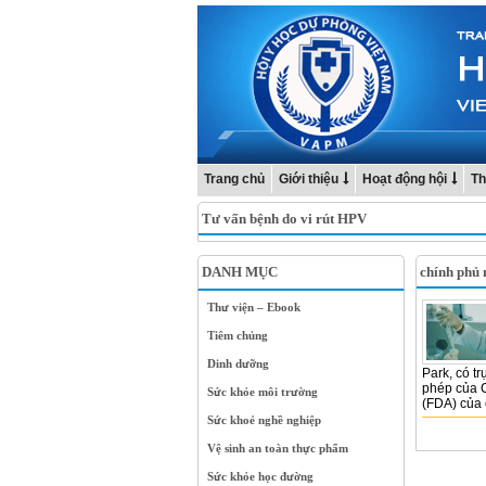
Trang chủ
Giới thiệu
Hoạt động hội
Th
Tư vấn bệnh do vi rút HPV
DANH MỤC
chính phủ
Thư viện – Ebook
Tiêm chủng
Dinh dưỡng
Park, có t
phép của 
Sức khỏe môi trường
(FDA) của 
Sức khoẻ nghề nghiệp
Vệ sinh an toàn thực phẩm
Sức khỏe học đường