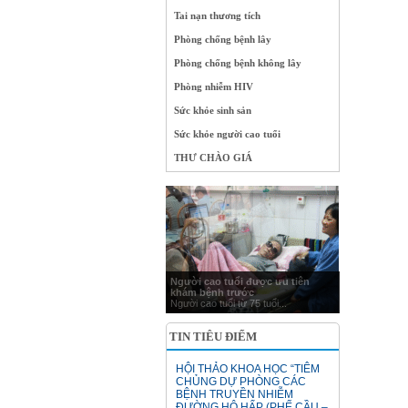
Tai nạn thương tích
Phòng chống bệnh lây
Phòng chống bệnh không lây
Phòng nhiễm HIV
Sức khỏe sinh sản
Sức khỏe người cao tuổi
THƯ CHÀO GIÁ
Người cao tuổi được ưu tiên
khám bệnh trước
Người cao tuổi từ 75 tuổi...
TIN TIÊU ĐIỂM
HỘI THẢO KHOA HỌC “TIÊM
CHỦNG DỰ PHÒNG CÁC
BỆNH TRUYỀN NHIỄM
ĐƯỜNG HÔ HẤP (PHẾ CẦU –