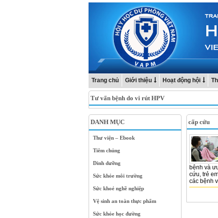
Trang chủ
Giới thiệu
Hoạt động hội
Th
Tư vấn bệnh do vi rút HPV
DANH MỤC
cấp cứu
Thư viện – Ebook
Tiêm chủng
Dinh dưỡng
bệnh và ưu
cứu, trẻ em
Sức khỏe môi trường
các bệnh vi
Sức khoẻ nghề nghiệp
Vệ sinh an toàn thực phẩm
Sức khỏe học đường