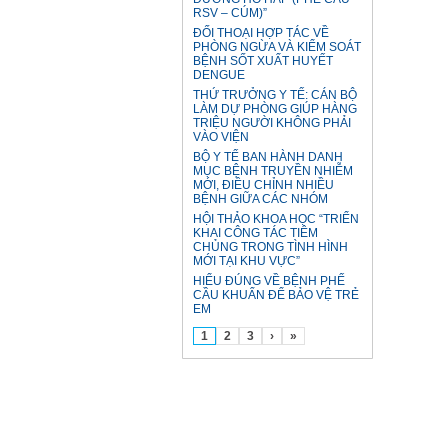
RSV – CÚM)”
ĐỐI THOẠI HỢP TÁC VỀ
PHÒNG NGỪA VÀ KIỂM SOÁT
BỆNH SỐT XUẤT HUYẾT
DENGUE
THỨ TRƯỞNG Y TẾ: CÁN BỘ
LÀM DỰ PHÒNG GIÚP HÀNG
TRIỆU NGƯỜI KHÔNG PHẢI
VÀO VIỆN
BỘ Y TẾ BAN HÀNH DANH
MỤC BỆNH TRUYỀN NHIỄM
MỚI, ĐIỀU CHỈNH NHIỀU
BỆNH GIỮA CÁC NHÓM
HỘI THẢO KHOA HỌC “TRIỂN
KHAI CÔNG TÁC TIÊM
CHỦNG TRONG TÌNH HÌNH
MỚI TẠI KHU VỰC”
HIỂU ĐÚNG VỀ BỆNH PHẾ
CẦU KHUẨN ĐỂ BẢO VỆ TRẺ
EM
1
2
3
›
»