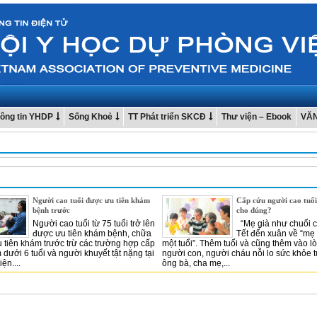
ông tin YHDP
Sống Khoẻ
TT Phát triển SKCĐ
Thư viện – Ebook
VĂ
Người cao tuổi được ưu tiên khám
Cấp cứu người cao tuổ
bệnh trước
cho đúng?
Người cao tuổi từ 75 tuổi trở lên
“Mẹ già như chuối ch
được ưu tiên khám bệnh, chữa
Tết đến xuân về “mẹ t
 tiên khám trước trừ các trường hợp cấp
một tuổi”. Thêm tuổi và cũng thêm vào l
 dưới 6 tuổi và người khuyết tật nặng tại
người con, người cháu nỗi lo sức khỏe t
ện....
ông bà, cha mẹ,...