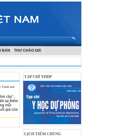
N BẢN
THƯ CHÀO GIÁ
TẠP CHÍ YHDP
i: Làm sao
ín cây”...
ôi lại thêm
òng mỗi
uổi già của
LỊCH TIÊM CHỦNG