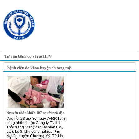
TRANG TIN ĐIỆN TỬ
HỘI Y HỌC DỰ PHÒNG
VIỆT NAM
VIETNAM ASSOCIATION OF
PREVENTIVE MEDICINE
Tư vấn bệnh do vi rút HPV
bệnh viện đa khoa huyện chương mỹ
Nguyên nhân khiến 107 người ngộ độc
Vào hồi 23 giờ 30 ngày 7/4/2015, 8
công nhân thuộc Công ty TNHH
Thời trang Star (Star Fashion Co.,
Ltd), Lô 3, khu công nghiệp Phú
Nghĩa, huyện Chương Mỹ, TP. Hà