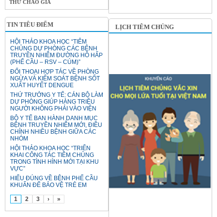
THƯ CHÀO GIÁ
TIN TIÊU ĐIỂM
LỊCH TIÊM CHỦNG
HỘI THẢO KHOA HỌC “TIÊM
CHỦNG DỰ PHÒNG CÁC BỆNH
TRUYỀN NHIỄM ĐƯỜNG HÔ HẤP
(PHẾ CẦU – RSV – CÚM)”
ĐỐI THOẠI HỢP TÁC VỀ PHÒNG
NGỪA VÀ KIỂM SOÁT BỆNH SỐT
XUẤT HUYẾT DENGUE
THỨ TRƯỞNG Y TẾ: CÁN BỘ LÀM
DỰ PHÒNG GIÚP HÀNG TRIỆU
NGƯỜI KHÔNG PHẢI VÀO VIỆN
BỘ Y TẾ BAN HÀNH DANH MỤC
BỆNH TRUYỀN NHIỄM MỚI, ĐIỀU
CHỈNH NHIỀU BỆNH GIỮA CÁC
NHÓM
HỘI THẢO KHOA HỌC “TRIỂN
KHAI CÔNG TÁC TIÊM CHỦNG
TRONG TÌNH HÌNH MỚI TẠI KHU
VỰC”
HIỂU ĐÚNG VỀ BỆNH PHẾ CẦU
KHUẨN ĐỂ BẢO VỆ TRẺ EM
1
2
3
›
»