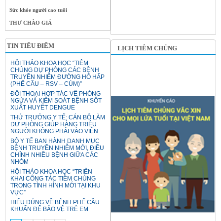
Sức khỏe người cao tuổi
THƯ CHÀO GIÁ
TIN TIÊU ĐIỂM
LỊCH TIÊM CHỦNG
HỘI THẢO KHOA HỌC “TIÊM
CHỦNG DỰ PHÒNG CÁC BỆNH
TRUYỀN NHIỄM ĐƯỜNG HÔ HẤP
(PHẾ CẦU – RSV – CÚM)”
ĐỐI THOẠI HỢP TÁC VỀ PHÒNG
NGỪA VÀ KIỂM SOÁT BỆNH SỐT
XUẤT HUYẾT DENGUE
THỨ TRƯỞNG Y TẾ: CÁN BỘ LÀM
DỰ PHÒNG GIÚP HÀNG TRIỆU
NGƯỜI KHÔNG PHẢI VÀO VIỆN
BỘ Y TẾ BAN HÀNH DANH MỤC
BỆNH TRUYỀN NHIỄM MỚI, ĐIỀU
CHỈNH NHIỀU BỆNH GIỮA CÁC
NHÓM
HỘI THẢO KHOA HỌC “TRIỂN
KHAI CÔNG TÁC TIÊM CHỦNG
TRONG TÌNH HÌNH MỚI TẠI KHU
VỰC”
HIỂU ĐÚNG VỀ BỆNH PHẾ CẦU
KHUẨN ĐỂ BẢO VỆ TRẺ EM