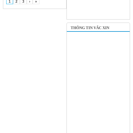
1
2
3
›
»
THÔNG TIN VẮC XIN