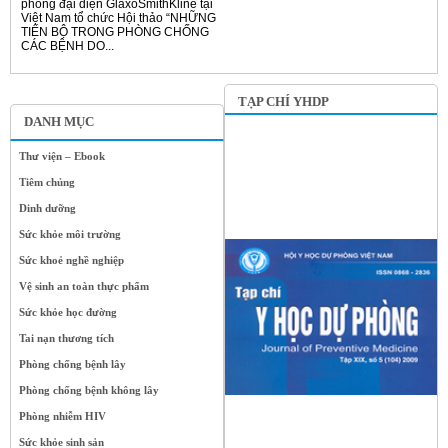
phòng đại diện GlaxoSmithKline tại
Việt Nam tổ chức Hội thảo “NHỮNG
TIẾN BỘ TRONG PHÒNG CHỐNG
CÁC BỆNH DO...
TẠP CHÍ YHDP
DANH MỤC
Thư viện – Ebook
Tiêm chủng
Dinh dưỡng
Sức khỏe môi trường
Sức khoẻ nghề nghiệp
Vệ sinh an toàn thực phẩm
Sức khỏe học đường
Tai nạn thương tích
Phòng chống bệnh lây
Phòng chống bệnh không lây
Phòng nhiễm HIV
Sức khỏe sinh sản