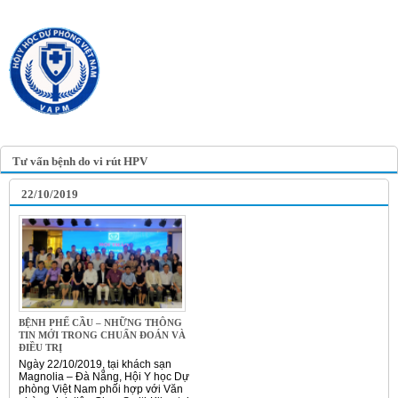
TRANG TIN ĐIỆN TỬ
HỘI Y HỌC DỰ PHÒNG
VIỆT NAM
VIETNAM ASSOCIATION OF
PREVENTIVE MEDICINE
Tư vấn bệnh do vi rút HPV
22/10/2019
BỆNH PHẾ CẦU – NHỮNG THÔNG
TIN MỚI TRONG CHUẨN ĐOÁN VÀ
ĐIỀU TRỊ
Ngày 22/10/2019, tại khách sạn
Magnolia – Đà Nẵng, Hội Y học Dự
phòng Việt Nam phối hợp với Văn