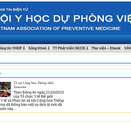
ông tin YHDP
Sống Khoẻ
TT Phát triển SKCĐ
Thư viện – Ebook
VĂ
5
Tả tại Cộng hòa Thống nhất
Tanzania
Theo thông tin ngày 21/10/2015
của Tổ chức Y tế thế giới
Y tế và Phúc lợi xã hội Cộng hòa Thống
nia đã thông báo một vụ dịch tả mới đã
nước này....