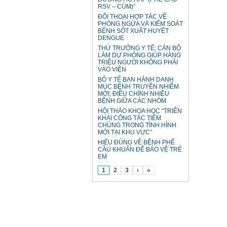
RSV – CÚM)”
ĐỐI THOẠI HỢP TÁC VỀ
PHÒNG NGỪA VÀ KIỂM SOÁT
BỆNH SỐT XUẤT HUYẾT
DENGUE
THỨ TRƯỞNG Y TẾ: CÁN BỘ
LÀM DỰ PHÒNG GIÚP HÀNG
TRIỆU NGƯỜI KHÔNG PHẢI
VÀO VIỆN
BỘ Y TẾ BAN HÀNH DANH
MỤC BỆNH TRUYỀN NHIỄM
MỚI, ĐIỀU CHỈNH NHIỀU
BỆNH GIỮA CÁC NHÓM
HỘI THẢO KHOA HỌC “TRIỂN
KHAI CÔNG TÁC TIÊM
CHỦNG TRONG TÌNH HÌNH
MỚI TẠI KHU VỰC”
HIỂU ĐÚNG VỀ BỆNH PHẾ
CẦU KHUẨN ĐỂ BẢO VỆ TRẺ
EM
1
2
3
›
»