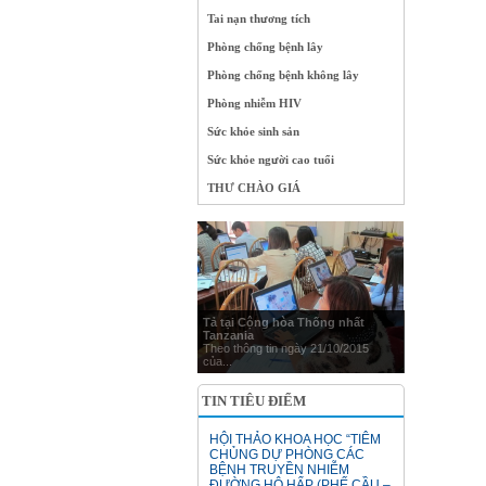
Tai nạn thương tích
Phòng chống bệnh lây
Phòng chống bệnh không lây
Phòng nhiễm HIV
Sức khỏe sinh sản
Sức khỏe người cao tuổi
THƯ CHÀO GIÁ
Tả tại Cộng hòa Thống nhất
Tanzania
Theo thông tin ngày 21/10/2015
của...
TIN TIÊU ĐIỂM
HỘI THẢO KHOA HỌC “TIÊM
CHỦNG DỰ PHÒNG CÁC
BỆNH TRUYỀN NHIỄM
ĐƯỜNG HÔ HẤP (PHẾ CẦU –