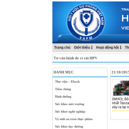
Trang chủ
Giới thiệu
Hoạt động hội
Th
Tư vấn bệnh do vi rút HPV
DANH MỤC
21/10/201
Thư viện – Ebook
Tiêm chủng
Dinh dưỡng
(WHO), Bộ 
nhất Tanza
Sức khỏe môi trường
xảy ra tại 
Sức khoẻ nghề nghiệp
Vệ sinh an toàn thực phẩm
Sức khỏe học đường