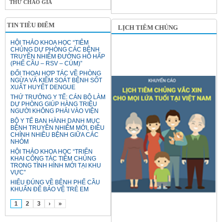
THƯ CHÀO GIÁ
TIN TIÊU ĐIỂM
LỊCH TIÊM CHỦNG
HỘI THẢO KHOA HỌC “TIÊM
CHỦNG DỰ PHÒNG CÁC BỆNH
TRUYỀN NHIỄM ĐƯỜNG HÔ HẤP
(PHẾ CẦU – RSV – CÚM)”
ĐỐI THOẠI HỢP TÁC VỀ PHÒNG
NGỪA VÀ KIỂM SOÁT BỆNH SỐT
XUẤT HUYẾT DENGUE
THỨ TRƯỞNG Y TẾ: CÁN BỘ LÀM
DỰ PHÒNG GIÚP HÀNG TRIỆU
NGƯỜI KHÔNG PHẢI VÀO VIỆN
BỘ Y TẾ BAN HÀNH DANH MỤC
BỆNH TRUYỀN NHIỄM MỚI, ĐIỀU
CHỈNH NHIỀU BỆNH GIỮA CÁC
NHÓM
HỘI THẢO KHOA HỌC “TRIỂN
KHAI CÔNG TÁC TIÊM CHỦNG
TRONG TÌNH HÌNH MỚI TẠI KHU
VỰC”
HIỂU ĐÚNG VỀ BỆNH PHẾ CẦU
KHUẨN ĐỂ BẢO VỆ TRẺ EM
1
2
3
›
»