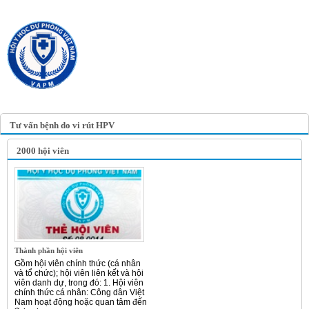
TRANG TIN ĐIỆN TỬ
HỘI Y HỌC DỰ PHÒNG
VIỆT NAM
VIETNAM ASSOCIATION OF
PREVENTIVE MEDICINE
Tư vấn bệnh do vi rút HPV
2000 hội viên
Thành phần hội viên
Gồm hội viên chính thức (cá nhân
và tổ chức); hội viên liên kết và hội
viên danh dự, trong đó: 1. Hội viên
chính thức cá nhân: Công dân Việt
Nam hoạt động hoặc quan tâm đến