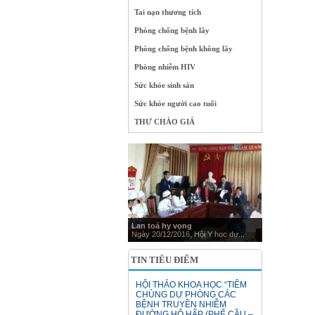
Tai nạn thương tích
Phòng chống bệnh lây
Phòng chống bệnh không lây
Phòng nhiễm HIV
Sức khỏe sinh sản
Sức khỏe người cao tuổi
THƯ CHÀO GIÁ
Lan toả hy vọng
Ngày 20/12/2016, Hội Y học dự...
TIN TIÊU ĐIỂM
HỘI THẢO KHOA HỌC “TIÊM
CHỦNG DỰ PHÒNG CÁC
BỆNH TRUYỀN NHIỄM
ĐƯỜNG HÔ HẤP (PHẾ CẦU –