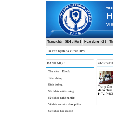
Trang chủ
Giới thiệu
Hoạt động hội
Th
Tư vấn bệnh do vi rút HPV
DANH MỤC
20/12/201
Thư viện – Ebook
Tiêm chủng
Dinh dưỡng
Trung tâm 
đã tổ chứ
Sức khỏe môi trường
HPV, PHÒN
Sức khoẻ nghề nghiệp
Vệ sinh an toàn thực phẩm
Sức khỏe học đường