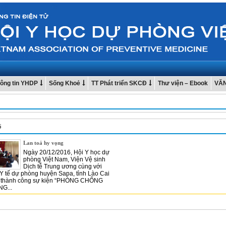
ông tin YHDP
Sống Khoẻ
TT Phát triển SKCĐ
Thư viện – Ebook
VĂ
6
Lan toả hy vọng
Ngày 20/12/2016, Hội Y học dự
phòng Việt Nam, Viện Vệ sinh
Dịch tễ Trung ương cùng với
Y tế dự phòng huyện Sapa, tỉnh Lào Cai
c thành công sự kiện “PHÒNG CHỐNG
G...