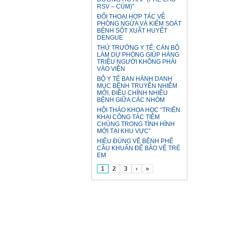
RSV – CÚM)”
ĐỐI THOẠI HỢP TÁC VỀ
PHÒNG NGỪA VÀ KIỂM SOÁT
BỆNH SỐT XUẤT HUYẾT
DENGUE
THỨ TRƯỞNG Y TẾ: CÁN BỘ
LÀM DỰ PHÒNG GIÚP HÀNG
TRIỆU NGƯỜI KHÔNG PHẢI
VÀO VIỆN
BỘ Y TẾ BAN HÀNH DANH
MỤC BỆNH TRUYỀN NHIỄM
MỚI, ĐIỀU CHỈNH NHIỀU
BỆNH GIỮA CÁC NHÓM
HỘI THẢO KHOA HỌC “TRIỂN
KHAI CÔNG TÁC TIÊM
CHỦNG TRONG TÌNH HÌNH
MỚI TẠI KHU VỰC”
HIỂU ĐÚNG VỀ BỆNH PHẾ
CẦU KHUẨN ĐỂ BẢO VỆ TRẺ
EM
1
2
3
›
»