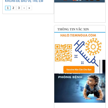
KHUẨN ĐỂ BẢO VỆ TRẺ EM
1
2
3
›
»
THÔNG TIN VẮC XIN