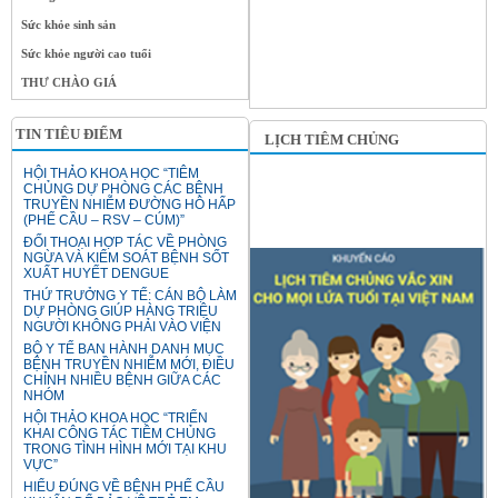
Sức khỏe sinh sản
Sức khỏe người cao tuổi
THƯ CHÀO GIÁ
TIN TIÊU ĐIỂM
LỊCH TIÊM CHỦNG
HỘI THẢO KHOA HỌC “TIÊM
CHỦNG DỰ PHÒNG CÁC BỆNH
TRUYỀN NHIỄM ĐƯỜNG HÔ HẤP
(PHẾ CẦU – RSV – CÚM)”
ĐỐI THOẠI HỢP TÁC VỀ PHÒNG
NGỪA VÀ KIỂM SOÁT BỆNH SỐT
XUẤT HUYẾT DENGUE
THỨ TRƯỞNG Y TẾ: CÁN BỘ LÀM
DỰ PHÒNG GIÚP HÀNG TRIỆU
NGƯỜI KHÔNG PHẢI VÀO VIỆN
BỘ Y TẾ BAN HÀNH DANH MỤC
BỆNH TRUYỀN NHIỄM MỚI, ĐIỀU
CHỈNH NHIỀU BỆNH GIỮA CÁC
NHÓM
HỘI THẢO KHOA HỌC “TRIỂN
KHAI CÔNG TÁC TIÊM CHỦNG
TRONG TÌNH HÌNH MỚI TẠI KHU
VỰC”
HIỂU ĐÚNG VỀ BỆNH PHẾ CẦU