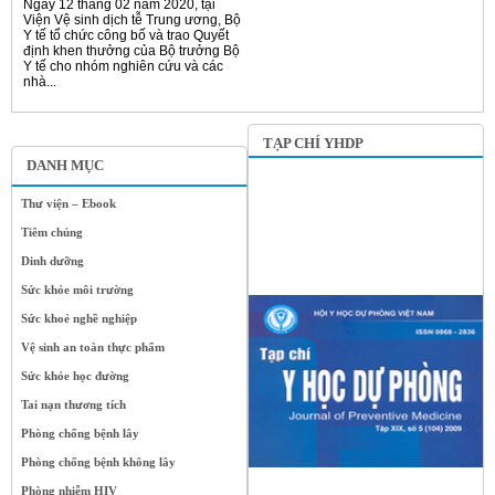
Ngày 12 tháng 02 năm 2020, tại
Viện Vệ sinh dịch tễ Trung ương, Bộ
Y tế tổ chức công bố và trao Quyết
định khen thưởng của Bộ trưởng Bộ
Y tế cho nhóm nghiên cứu và các
nhà...
TẠP CHÍ YHDP
DANH MỤC
Thư viện – Ebook
Tiêm chủng
Dinh dưỡng
Sức khỏe môi trường
Sức khoẻ nghề nghiệp
Vệ sinh an toàn thực phẩm
Sức khỏe học đường
Tai nạn thương tích
Phòng chống bệnh lây
Phòng chống bệnh không lây
Phòng nhiễm HIV