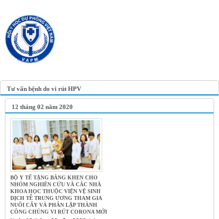
TRANG TIN ĐIỆN TỬ
HỘI Y HỌC DỰ PHÒNG
VIỆT NAM
VIETNAM ASSOCIATION OF
PREVENTIVE MEDICINE
Tư vấn bệnh do vi rút HPV
12 tháng 02 năm 2020
BỘ Y TẾ TẶNG BẰNG KHEN CHO
NHÓM NGHIÊN CỨU VÀ CÁC NHÀ
KHOA HỌC THUỘC VIỆN VỆ SINH
DỊCH TỄ TRUNG ƯƠNG THAM GIA
NUÔI CẤY VÀ PHÂN LẬP THÀNH
CÔNG CHỦNG VI RÚT CORONA MỚI