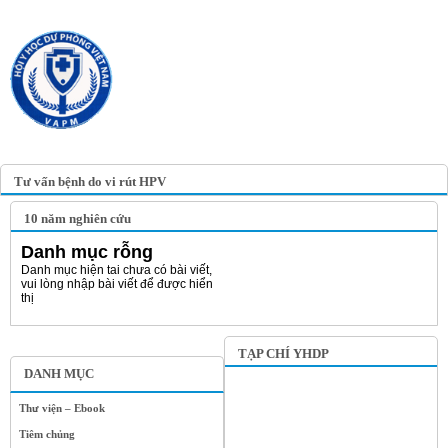
TRANG TIN ĐIỆN TỬ
HỘI Y HỌC DỰ PHÒNG
VIỆT NAM
VIETNAM ASSOCIATION OF
PREVENTIVE MEDICINE
Tư vấn bệnh do vi rút HPV
10 năm nghiên cứu
Danh mục rỗng
Danh mục hiện tai chưa có bài viết,
vui lòng nhập bài viết để được hiển
thị
TẠP CHÍ YHDP
DANH MỤC
Thư viện – Ebook
Tiêm chủng