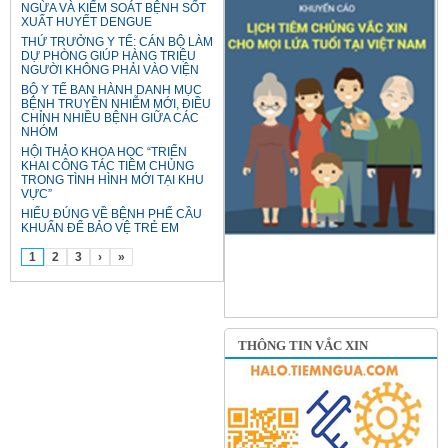
NGỪA VÀ KIỂM SOÁT BỆNH SỐT
XUẤT HUYẾT DENGUE
THỨ TRƯỞNG Y TẾ: CÁN BỘ LÀM
DỰ PHÒNG GIÚP HÀNG TRIỆU
NGƯỜI KHÔNG PHẢI VÀO VIỆN
BỘ Y TẾ BAN HÀNH DANH MỤC
BỆNH TRUYỀN NHIỄM MỚI, ĐIỀU
CHỈNH NHIỀU BỆNH GIỮA CÁC
NHÓM
HỘI THẢO KHOA HỌC “TRIỂN
KHAI CÔNG TÁC TIÊM CHỦNG
TRONG TÌNH HÌNH MỚI TẠI KHU
VỰC”
HIỂU ĐÚNG VỀ BỆNH PHẾ CẦU
KHUẨN ĐỂ BẢO VỆ TRẺ EM
1
2
3
›
»
THÔNG TIN VẮC XIN