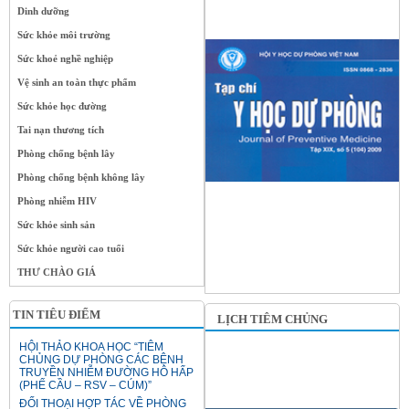
Dinh dưỡng
Sức khỏe môi trường
Sức khoẻ nghề nghiệp
Vệ sinh an toàn thực phẩm
Sức khỏe học đường
Tai nạn thương tích
Phòng chống bệnh lây
Phòng chống bệnh không lây
Phòng nhiễm HIV
Sức khỏe sinh sản
Sức khỏe người cao tuổi
THƯ CHÀO GIÁ
TIN TIÊU ĐIỂM
LỊCH TIÊM CHỦNG
HỘI THẢO KHOA HỌC “TIÊM
CHỦNG DỰ PHÒNG CÁC BỆNH
TRUYỀN NHIỄM ĐƯỜNG HÔ HẤP
(PHẾ CẦU – RSV – CÚM)”
ĐỐI THOẠI HỢP TÁC VỀ PHÒNG