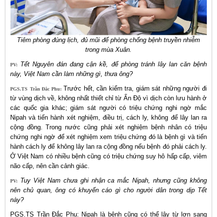
Tiêm phòng đúng lịch, đủ mũi để phòng chống bệnh truyền nhiễm
trong mùa Xuân.
Tết Nguyên đán đang cận kề, để phòng tránh lây lan căn bệnh
PV:
này, Việt Nam cần làm những gì, thưa ông?
Trước hết, cần kiểm tra, giám sát những người đi
PGS.TS
Trần Đắc Phu:
từ vùng dịch về, không nhất thiết chỉ từ Ấn Độ vì dịch còn lưu hành ở
các quốc gia khác; giám sát người có triệu chứng nghi ngờ mắc
Nipah và tiến hành xét nghiệm, điều trị, cách ly, không để lây lan ra
cộng đồng. Trong nước cũng phải xét nghiệm bệnh nhân có triệu
chứng nghi ngờ để xét nghiệm xem triệu chứng đó là bệnh gì và tiến
hành cách ly để không lây lan ra cộng đồng nếu bệnh đó phải cách ly.
Ở Việt Nam có nhiều bệnh cũng có triệu chứng suy hô hấp cấp, viêm
não cấp, nên cần cảnh giác.
Tuy Việt Nam chưa ghi nhận ca mắc Nipah, nhưng cũng không
PV:
nên chủ quan, ông có khuyến cáo gì cho người dân trong dịp Tết
này?
PGS.TS Trần Đắc Phu: Nipah là bệnh cũng có thể lây từ lợn sang