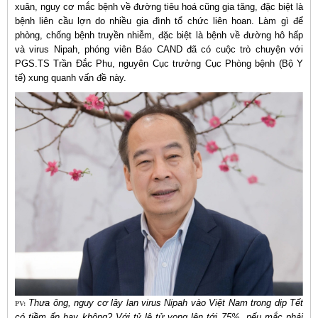
xuân, nguy cơ mắc bệnh về đường tiêu hoá cũng gia tăng, đặc biệt là
bệnh liên cầu lợn do nhiều gia đình tổ chức liên hoan. Làm gì để
phòng, chống bệnh truyền nhiễm, đặc biệt là bệnh về đường hô hấp
và virus Nipah, phóng viên Báo CAND đã có cuộc trò chuyện với
PGS.TS Trần Đắc Phu, nguyên Cục trưởng Cục Phòng bệnh (Bộ Y
tế) xung quanh vấn đề này.
Thưa ông, nguy cơ lây lan virus Nipah vào Việt Nam trong dịp Tết
PV:
có tiềm ẩn hay không? Với tỷ lệ tử vong lên tới 75%, nếu mắc phải