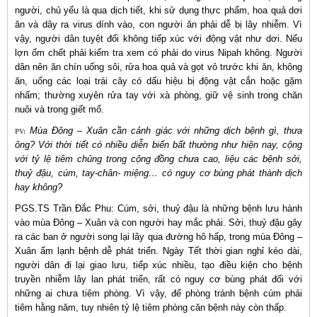
người, chủ yếu là qua dịch tiết, khi sử dụng thực phẩm, hoa quả dơi
ăn và dây ra virus dính vào, con người ăn phải dễ bị lây nhiễm. Vì
vậy, người dân tuyệt đối không tiếp xúc với động vật như dơi. Nếu
lợn ốm chết phải kiểm tra xem có phải do virus Nipah không. Người
dân nên ăn chín uống sôi, rửa hoa quả và gọt vỏ trước khi ăn, không
ăn, uống các loại trái cây có dấu hiệu bị động vật cắn hoặc gặm
nhấm; thường xuyên rửa tay với xà phòng, giữ vệ sinh trong chăn
nuôi và trong giết mổ.
Mùa Đông – Xuân cần cảnh giác với những dịch bệnh gì, thưa
PV:
ông? Với thời tiết có nhiều diễn biến bất thường như hiện nay, cộng
với tỷ lệ tiêm chủng trong cộng đồng chưa cao, liệu các bệnh sởi,
thuỷ đậu, cúm, tay-chân- miệng… có nguy cơ bùng phát thành dịch
hay không?
PGS.TS Trần Đắc Phu: Cúm, sởi, thuỷ đậu là những bệnh lưu hành
vào mùa Đông – Xuân và con người hay mắc phải. Sởi, thuỷ đậu gây
ra các ban ở người song lại lây qua đường hô hấp, trong mùa Đông –
Xuân ẩm lạnh bệnh dễ phát triển. Ngày Tết thời gian nghỉ kéo dài,
người dân đi lại giao lưu, tiếp xúc nhiều, tạo điều kiện cho bệnh
truyền nhiễm lây lan phát triển, rất có nguy cơ bùng phát đối với
những ai chưa tiêm phòng. Vì vậy, để phòng tránh bệnh cúm phải
tiêm hằng năm, tuy nhiên tỷ lệ tiêm phòng căn bệnh này còn thấp.