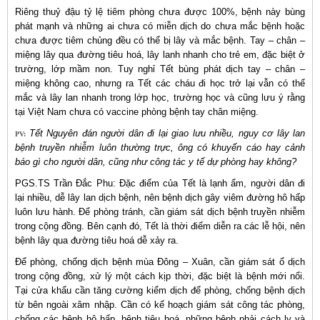
Riêng thuỷ đậu tỷ lệ tiêm phòng chưa được 100%, bệnh này bùng
phát mạnh và những ai chưa có miễn dịch do chưa mắc bệnh hoặc
chưa được tiêm chủng đều có thể bị lây và mắc bệnh. Tay – chân –
miệng lây qua đường tiêu hoá, lây lanh nhanh cho trẻ em, đặc biệt ở
trường, lớp mầm non. Tuy nghỉ Tết bùng phát dịch tay – chân –
miệng không cao, nhưng ra Tết các cháu đi học trở lại vẫn có thể
mắc và lây lan nhanh trong lớp học, trường học và cũng lưu ý rằng
tại Việt Nam chưa có vaccine phòng bệnh tay chân miệng.
Tết Nguyên đán người dân đi lại giao lưu nhiều, nguy cơ lây lan
PV:
bệnh truyền nhiễm luôn thường trực, ông có khuyến cáo hay cảnh
báo gì cho người dân, cũng như công tác y tế dự phòng hay không?
PGS.TS Trần Đắc Phu: Đặc điểm của Tết là lạnh ẩm, người dân đi
lại nhiều, dễ lây lan dịch bệnh, nên bệnh dịch gây viêm đường hô hấp
luôn lưu hành. Để phòng tránh, cần giám sát dịch bệnh truyền nhiễm
trong cộng đồng. Bên cạnh đó, Tết là thời điểm diễn ra các lễ hội, nên
bệnh lây qua đường tiêu hoá dễ xảy ra.
Để phòng, chống dịch bệnh mùa Đông – Xuân, cần giám sát ổ dịch
trong cộng đồng, xử lý một cách kịp thời, đặc biệt là bệnh mới nổi.
Tại cửa khẩu cần tăng cường kiểm dịch để phòng, chống bệnh dịch
từ bên ngoài xâm nhập. Cần có kế hoạch giám sát công tác phòng,
chống các bệnh hô hấp, bệnh tiêu hoá, những bệnh phải cách ly và