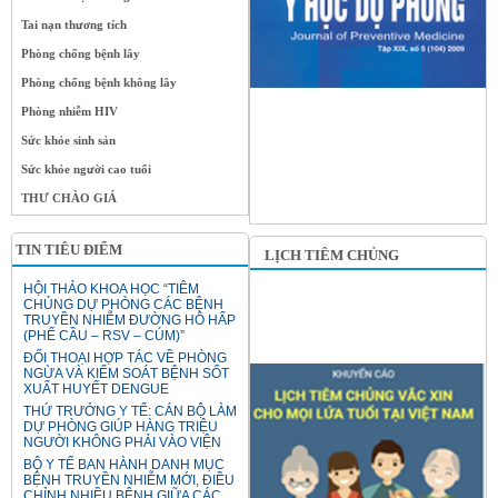
Tai nạn thương tích
Phòng chống bệnh lây
Phòng chống bệnh không lây
Phòng nhiễm HIV
Sức khỏe sinh sản
Sức khỏe người cao tuổi
THƯ CHÀO GIÁ
TIN TIÊU ĐIỂM
LỊCH TIÊM CHỦNG
HỘI THẢO KHOA HỌC “TIÊM
CHỦNG DỰ PHÒNG CÁC BỆNH
TRUYỀN NHIỄM ĐƯỜNG HÔ HẤP
(PHẾ CẦU – RSV – CÚM)”
ĐỐI THOẠI HỢP TÁC VỀ PHÒNG
NGỪA VÀ KIỂM SOÁT BỆNH SỐT
XUẤT HUYẾT DENGUE
THỨ TRƯỞNG Y TẾ: CÁN BỘ LÀM
DỰ PHÒNG GIÚP HÀNG TRIỆU
NGƯỜI KHÔNG PHẢI VÀO VIỆN
BỘ Y TẾ BAN HÀNH DANH MỤC
BỆNH TRUYỀN NHIỄM MỚI, ĐIỀU
CHỈNH NHIỀU BỆNH GIỮA CÁC