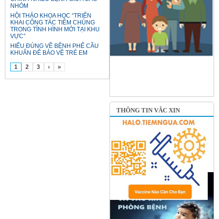
NHÓM
HỘI THẢO KHOA HỌC “TRIỂN
KHAI CÔNG TÁC TIÊM CHỦNG
TRONG TÌNH HÌNH MỚI TẠI KHU
VỰC”
HIỂU ĐÚNG VỀ BỆNH PHẾ CẦU
KHUẨN ĐỂ BẢO VỆ TRẺ EM
1
2
3
›
»
THÔNG TIN VẮC XIN