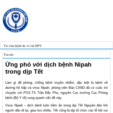
TRANG TIN ĐIỆN TỬ
HỘI Y HỌC DỰ PHÒNG
VIỆT NAM
VIETNAM ASSOCIATION OF
PREVENTIVE MEDICINE
Tư vấn bệnh do vi rút HPV
Tin tức
Ứng phó với dịch bệnh Nipah
trong dịp Tết
Làm gì để phòng, chống bệnh truyền nhiễm, đặc biệt là bệnh về
đường hô hấp và virus Nipah, phóng viên Báo CAND đã có cuộc trò
chuyện với PGS.TS Trần Đắc Phu, nguyên Cục trưởng Cục Phòng
bệnh (Bộ Y tế) xung quanh vấn đề này.
Virus Nipah – dịch bệnh luôn tiềm ẩn trong dịp Tết Nguyên đán khi
người dân đi lại, giao lưu nhiều. Tết cũng là dịp tổ chức các lễ hội vui