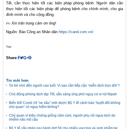
Tết, cần thực hiện tốt các biện pháp phòng bệnh. Người dân cần
thực hiện tốt các biện pháp để phòng bệnh cho chính mình, cho gia
đình mình và cho cộng đồng.
Xin trân trọng cảm ơn ông!
PV:
Nguồn: Báo Công an Nhân dân
https://cand.com.vn/
Tag:
Share:
Tin mới hơn
Từ trẻ nhỏ đến người cao tuổi: Vì sao cần tiếp cận ‘miễn dịch trọn đời’?
Chủ động phòng dịch dịp Tết, sẵn sàng ứng phó nguy cơ vi rút Nipah
Biến thể Covid-19 “ve sầu” mới được Bộ Y tế cảnh báo “tuyệt đối không
chủ quan” có nguy hiểm không?
Chủ quan vì triệu chứng giống cảm cúm, người phụ nữ nguy kịch do
nhiễm não mô cầu
Bộ Y tế cấp phép lưu hành đợt 58 cho nhiều vaccine và sinh phẩm tại