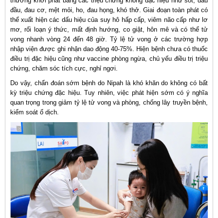
thường khởi phát bằng các triệu chứng không đặc hiệu như sốt, đau
đầu, đau cơ, mệt mỏi, ho, đau họng, khó thở. Giai đoạn toàn phát có
thể xuất hiện các dấu hiệu của suy hô hấp cấp, viêm não cấp như lơ
mơ, rối loạn ý thức, mất định hướng, co giật, hôn mê và có thể tử
vong nhanh vòng 24 đến 48 giờ. Tỷ lệ tử vong ở các trường hợp
nhập viện được ghi nhận dao động 40-75%. Hiện bệnh chưa có thuốc
điều trị đặc hiệu cũng như vaccine phòng ngừa, chủ yếu điều trị triệu
chứng, chăm sóc tích cực, nghỉ ngơi.
Do vậy, chẩn đoán sớm bệnh do Nipah là khó khăn do không có bất
kỳ triệu chứng đặc hiệu. Tuy nhiên, việc phát hiện sớm có ý nghĩa
quan trọng trong giảm tỷ lệ tử vong và phòng, chống lây truyền bệnh,
kiểm soát ổ dịch.