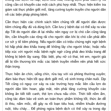
cũng cần có khuyến cáo một cách phù hợp nhất. Thực hiện kiểm tra
giám sát thực phẩm giết mổ, tăng cường tuyên truyền cho người dân
về các biện pháp phòng bệnh.
Cần thực hiện các chính sách tiêm chủng tốt để người dân được
tiêm chủng đầy đủ và đúng lịch. Cần lưu ý bệnh dại có thể xảy ra vào
dịp Tết do người dân đi lại nhiều nên nguy cơ bị chó cắn cũng tăng
lên, cần khuyến cáo rộng rãi cho người dân khi bị chó cắn phải đến
cơ sở y tế tiêm phòng. Nếu người dân có triệu chứng nghi ngờ bệnh
hô hấp phải đeo khẩu trang để không lây cho người khác; hoặc nếu
tiếp xúc với người mắc bệnh nghi ngờ cũng phải đeo khẩu trang để
không bị bệnh lây sang. Đặc biệt, phụ nữ có thai, trẻ em, người già
dễ bị tổn thương khi mắc các bệnh truyền nhiễm nên phải hết sức
thận trọng.
Thực hiện ăn chín, uống chín, rửa tay với xà phòng thường xuyên;
đảm bảo thực hiện tốt quy định giết mổ, vệ sinh trong chăn nuôi. Dịp
Tết cũng có nguy cơ xảy ra các trường hợp mắc liên cầu lợn do
người dân liên hoan, gặp mặt, nên phải tăng cường khuyến cáo
không ăn tiết tiết canh, thịt lợn chưa nấu chín. Thời tiết nồm ẩm,
công tác đảm bảo vệ sinh an toàn thực phẩm không tốt, thức ăn dễ
ôi thiu, nấm mốc, dễ gây ra rối loạn tiêu hoá, nhiễm khuẩn đường
ruột, tiêu chảy… Để phòng ngừa bệnh dịch có thể xảy ra trong dịp