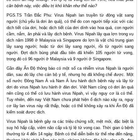
căn bệnh này, việc điều trị khó khăn như thế nào?
PGS.TS Trần Đắc Phu: Virus Nipah lan truyền từ động vật sang
người (chủ yếu là dơi ăn quả), có thể do con người tiếp xúc với các
dịch tiết của dơi, hoặc dịch tiết của dơi dính vào hoa quả, con người
cầm, nắm, ăn phải và lây dịch bệnh. Virus Nipah lây qua lợn trong vụ
dịch năm 1998 ở Malaysia và Singapore do lợn là vật chủ trung gian
lây sang người; hoặc từ dơi lây sang người, rồi từ người sang
người. Đợt dịch bùng phát đầu tiên đã khiến 105 người tử vong,
trong đó có 96 người ở Malaysia và 9 người ở Singapore.
Gần đây Ấn Độ thông báo có một số ca nhiễm virus Nipah là người
dân, sau đó lây cho cán bộ y tế, nhưng họ đã khống chế được. Một
số nước Đông Nam Á và Nam Á lưu hành dịch bệnh này và lây từ
dơi do virus Nipah lưu hành ở đàn dơi. Việt Nam cũng có dơi ăn quả
nên cũng có thể có lưu hành virus Nipah, vì vậy nguy cơ là có thể.
Tuy nhiên, đến nay Việt Nam chưa phát hiện ổ dịch nào xảy ra, nguy
cơ lây lan virus này rất thấp, hoặc có thể không xảy ra khi Ấn Độ đã
kiểm soát được dịch.
Virus Nipah là bệnh gây ra các triệu chứng sốt, mệt mỏi, đặc biệt là
suy hô hấp cấp, viêm não cấp và tỷ lệ tử vong cao. Thời gian ủ bệnh
thường từ 4 đến 14 ngày. Bệnh có thể diễn biến từ thể nhẹ đến nặng,