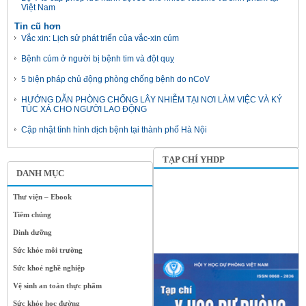
Việt Nam
Tin cũ hơn
Vắc xin: Lịch sử phát triển của vắc-xin cúm
Bệnh cúm ở người bị bệnh tim và đột quỵ
5 biện pháp chủ động phòng chống bệnh do nCoV
HƯỚNG DẪN PHÒNG CHỐNG LÂY NHIỄM TẠI NƠI LÀM VIỆC VÀ KÝ
TÚC XÁ CHO NGƯỜI LAO ĐỘNG
Cập nhật tình hình dịch bệnh tại thành phố Hà Nội
TẠP CHÍ YHDP
DANH MỤC
Thư viện – Ebook
Tiêm chủng
Dinh dưỡng
Sức khỏe môi trường
Sức khoẻ nghề nghiệp
Vệ sinh an toàn thực phẩm
Sức khỏe học đường