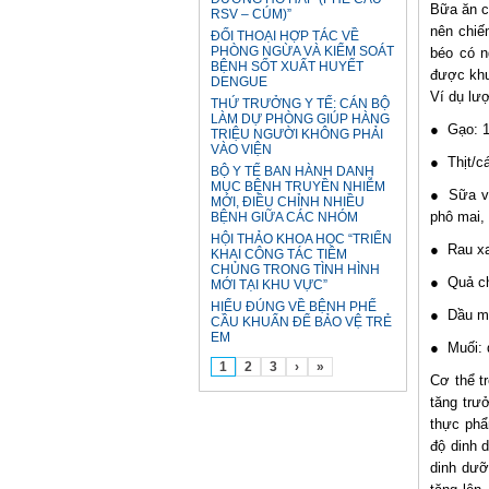
Bữa ăn c
RSV – CÚM)”
nên chiế
ĐỐI THOẠI HỢP TÁC VỀ
PHÒNG NGỪA VÀ KIỂM SOÁT
béo có n
BỆNH SỐT XUẤT HUYẾT
được khu
DENGUE
Ví dụ lượ
THỨ TRƯỞNG Y TẾ: CÁN BỘ
LÀM DỰ PHÒNG GIÚP HÀNG
● Gạo: 1
TRIỆU NGƯỜI KHÔNG PHẢI
VÀO VIỆN
● Thịt/c
BỘ Y TẾ BAN HÀNH DANH
MỤC BỆNH TRUYỀN NHIỄM
● Sữa và
MỚI, ĐIỀU CHỈNH NHIỀU
phô mai,
BỆNH GIỮA CÁC NHÓM
HỘI THẢO KHOA HỌC “TRIỂN
● Rau xa
KHAI CÔNG TÁC TIÊM
CHỦNG TRONG TÌNH HÌNH
● Quả ch
MỚI TẠI KHU VỰC”
HIỂU ĐÚNG VỀ BỆNH PHẾ
● Dầu mỡ
CẦU KHUẨN ĐỂ BẢO VỆ TRẺ
EM
● Muối: 
1
2
3
›
»
Cơ thể t
tăng trư
thực phẩ
độ dinh 
dinh dưỡ