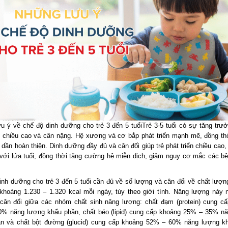
u ý về chế độ dinh dưỡng cho trẻ 3 đến 5 tuổiTrẻ 3-5 tuổi có sự tăng trư
 chiều cao và cân nặng. Hệ xương và cơ bắp phát triển mạnh mẽ, đồng thờ
dần hoàn thiện. Dinh dưỡng đầy đủ và cân đối giúp trẻ phát triển chiều cao
với lứa tuổi, đồng thời tăng cường hệ miễn dịch, giảm nguy cơ mắc các b
inh dưỡng cho trẻ 3 đến 5 tuổi cần đủ về số lượng và cân đối về chất lượng
 khoảng 1.230 – 1.320 kcal mỗi ngày, tùy theo giới tính. Năng lượng này
cân đối giữa các nhóm chất sinh năng lượng: chất đạm (protein) cung c
% năng lượng khẩu phần, chất béo (lipid) cung cấp khoảng 25% – 35% n
n và chất bột đường (glucid) cung cấp khoảng 52% – 60% năng lượng k