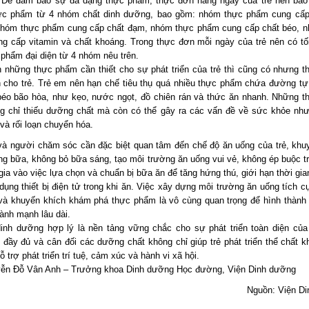
. Để đảm bảo sự đa dạng thực phẩm, thực đơn hàng ngày của trẻ nên ba
c phẩm từ 4 nhóm chất dinh dưỡng, bao gồm: nhóm thực phẩm cung cấp
hóm thực phẩm cung cấp chất đạm, nhóm thực phẩm cung cấp chất béo, 
g cấp vitamin và chất khoáng. Trong thực đơn mỗi ngày của trẻ nên có tối
 phẩm đại diện từ 4 nhóm nêu trên.
 những thực phẩm cần thiết cho sự phát triển của trẻ thì cũng có nhưng 
h cho trẻ. Trẻ em nên hạn chế tiêu thụ quá nhiều thực phẩm chứa đường tự
béo bão hòa, như kẹo, nước ngọt, đồ chiên rán và thức ăn nhanh. Những 
g chỉ thiếu dưỡng chất mà còn có thể gây ra các vấn đề về sức khỏe như
và rối loạn chuyển hóa.
à người chăm sóc cần đặc biệt quan tâm đến chế độ ăn uống của trẻ, khu
úng bữa, không bỏ bữa sáng, tạo môi trường ăn uống vui vẻ, không ép buộc tr
gia vào việc lựa chọn và chuẩn bị bữa ăn để tăng hứng thú, giới hạn thời gia
dụng thiết bị điện tử trong khi ăn. Việc xây dựng môi trường ăn uống tích c
và khuyến khích khám phá thực phẩm là vô cùng quan trọng để hình thành 
ành mạnh lâu dài.
inh dưỡng hợp lý là nền tảng vững chắc cho sự phát triển toàn diện của 
 đầy đủ và cân đối các dưỡng chất không chỉ giúp trẻ phát triển thể chất 
 trợ phát triển trí tuệ, cảm xúc và hành vi xã hội.
ễn Đỗ Vân Anh – Trưởng khoa Dinh dưỡng Học đường, Viện Dinh dưỡng
Nguồn: Viện D