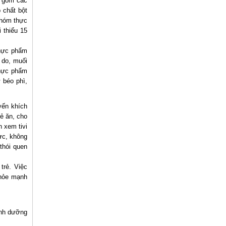
o gồm các
 chất bột
nhóm thực
 thiểu 15
thực phẩm
 do, muối
thực phẩm
 béo phì,
yến khích
ẻ ăn, cho
n xem tivi
ực, không
thói quen
trẻ. Việc
khỏe mạnh
inh dưỡng