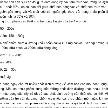
ủa trẻ còn cần sự cân đối giữa đạm động vật và đạm thực vật, trong đó đạm
m ít nhất 60%, có sự cân đối giữa chất béo động vật và chất béo thực vật, t
guồn gốc động vật và chất béo có nguồn gốc thực vật trong khẩu phần ă
yến nghị là 70% và 30%.
ng thực phẩm cần thiết cho trẻ trong 1 ngày của trẻ 4 – 5 tuổi :
50 – 200g
á/tôm: 150 – 200g
 chế phẩm sữa: 4 đơn vị khẩu phần canxi (100mg canxi/1 đơn vị) tương 
 100ml sữa chua và 200ml sữa dạng lỏng.
nh: 150 – 200g.
ín: 200g
: 25 – 30g
dưới 3g.
rẻ hàng ngày cần rất nhiều chất dinh dưỡng để đảm bảo cho mọi hoạt động
ởng. Mỗi loại thực phẩm cung cấp những chất dinh dưỡng khác nhau, khôn
m nào cung cấp đầy đủ tất cả các chất dinh dưỡng cần thiết cho cơ thể. Vì
dưỡng của trẻ cần đa dạng, phối hợp nhiều loại thực phẩm mỗi ngày, khi đó
ng của các loại thực phẩm sẽ bổ sung cho nhau và giá trị dinh dưỡng của 