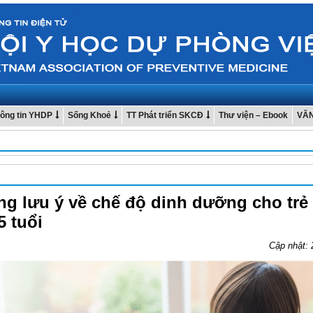
ông tin YHDP
Sống Khoẻ
TT Phát triển SKCĐ
Thư viện – Ebook
VĂ
g lưu ý về chế độ dinh dưỡng cho trẻ
5 tuổi
Cập nhật: 