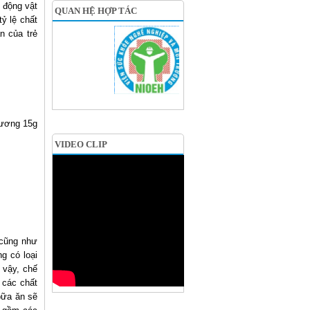
 động vật
QUAN HỆ HỢP TÁC
ỷ lệ chất
n của trẻ
đương 15g
VIDEO CLIP
 cũng như
g có loại
 vậy, chế
 các chất
bữa ăn sẽ