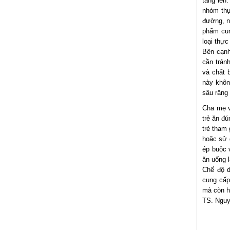
tăng lên
nhóm thự
đường, n
phẩm cun
loại thực
Bên cạnh
cần trán
và chất 
này khôn
sâu răng 
Cha mẹ v
trẻ ăn đ
trẻ tham 
hoặc sử 
ép buộc 
ăn uống l
Chế độ d
cung cấp
mà còn hỗ
TS. Nguy