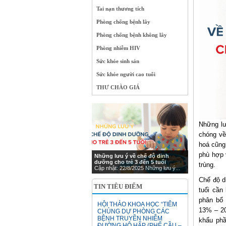
Tai nạn thương tích
Phòng chống bệnh lây
Phòng chống bệnh không lây
Phòng nhiễm HIV
Sức khỏe sinh sản
Sức khỏe người cao tuổi
THƯ CHÀO GIÁ
Những lư
chóng về
hoá cũng 
phù hợp 
Những lưu ý về chế độ dinh
dưỡng cho trẻ 3 đến 5 tuổi
trùng.
Cập nhật: 22/8/2025 Những lưu ý...
Chế độ d
TIN TIÊU ĐIỂM
tuổi cần
phân bổ 
HỘI THẢO KHOA HỌC “TIÊM
13% – 20
CHỦNG DỰ PHÒNG CÁC
BỆNH TRUYỀN NHIỄM
khẩu phầ
ĐƯỜNG HÔ HẤP (PHẾ CẦU –