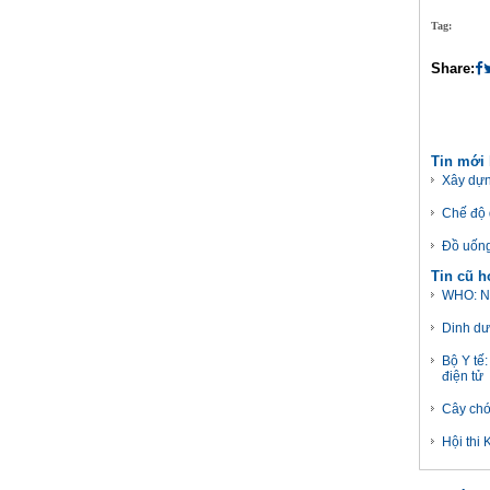
Tag:
Share:
Tin mới
Xây dựn
Chế độ 
Đồ uống
Tin cũ 
WHO: Ng
Dinh dư
Bộ Y tế
điện tử
Cây chó 
Hội thi