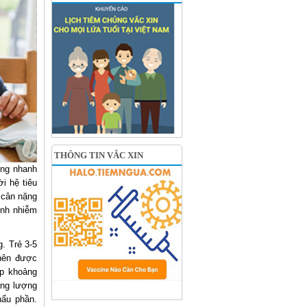
THÔNG TIN VẮC XIN
ởng nhanh
i hệ tiêu
, cân nặng
ệnh nhiễm
. Trẻ 3-5
 nên được
ấp khoảng
ăng lượng
hẩu phần.