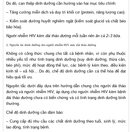
Do đó, can thiệp dinh dưỡng cần hướng vào hai mục tiêu chính:
– Tăng cường miễn dịch và duy trì khối cơ (protein, năng lượng cao).
– Kiểm soát đường huyết nghiêm ngặt (kiểm soát glucid và chất béo
bão hòa).
Người nhiễm HIV kèm đái tháo đường mỗi tuần nên ăn cá 2–3 bữa.
2. Nguyên tắc dinh dưỡng cho người nhiễm HIV mắc đái tháo đường
Không có công thức chung cho tất cả bệnh nhân, vì còn phụ thuộc
nhiều yếu tố như tình trạng dinh dưỡng (suy dinh dưỡng, thừa cân,
béo phì), mức độ hoạt động thể lực, các bệnh lý kèm theo, điều kiện
kinh tế – xã hội… Do đó, chế độ dinh dưỡng cần cá thể hóa để đạt
hiệu quả tối ưu.
Nguyên tắc dưới đây dựa trên hướng dẫn chung cho người đái tháo
đường và người nhiễm HIV, áp dụng cho người nhiễm HIV kèm bệnh
đái tháo đường chưa có biến chứng và có tình trạng dinh dưỡng bình
thường.
Chế độ dinh dưỡng cần đảm bảo:
– Cung cấp đủ nhu cầu các chất dinh dưỡng theo tuổi, sinh lý, mức
lao động, tình trạng bệnh.