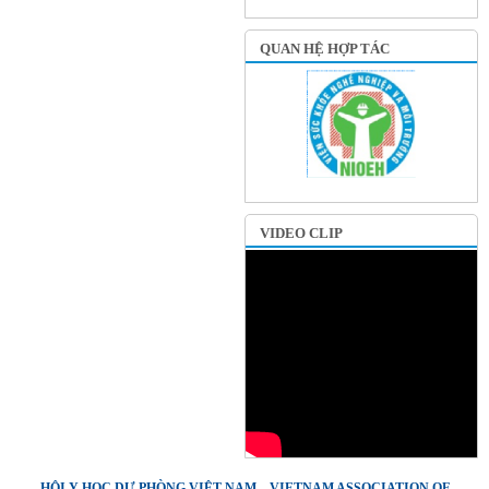
QUAN HỆ HỢP TÁC
VIDEO CLIP
HỘI Y HỌC DỰ PHÒNG VIỆT NAM – VIETNAM ASSOCIATION OF