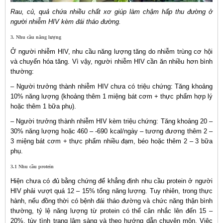
Rau, củ, quả chứa nhiều chất xơ giúp làm chậm hấp thu đường ở
người nhiễm HIV kèm đái tháo đường.
3. Nhu cầu năng lượng
Ở người nhiễm HIV, nhu cầu năng lượng tăng do nhiễm trùng cơ hội
và chuyển hóa tăng. Vì vậy, người nhiễm HIV cần ăn nhiều hơn bình
thường:
– Người trưởng thành nhiễm HIV chưa có triệu chứng: Tăng khoảng
10% năng lượng (khoảng thêm 1 miệng bát cơm + thực phẩm hợp lý
hoặc thêm 1 bữa phụ).
– Người trưởng thành nhiễm HIV kèm triệu chứng: Tăng khoảng 20 –
30% năng lượng hoặc 460 – -690 kcal/ngày – tương đương thêm 2 –
3 miệng bát cơm + thực phẩm nhiều đạm, béo hoặc thêm 2 – 3 bữa
phụ.
3.1 Nhu cầu protein
Hiện chưa có đủ bằng chứng để khẳng định nhu cầu protein ở người
HIV phải vượt quá 12 – 15% tổng năng lượng. Tuy nhiên, trong thực
hành, nếu đồng thời có bệnh đái tháo đường và chức năng thận bình
thường, tỷ lệ năng lượng từ protein có thể cân nhắc lên đến 15 –
20%, tùy tình trạng lâm sàng và theo hướng dẫn chuyên môn. Việc