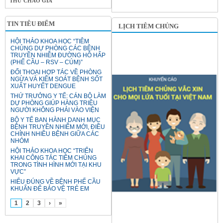
THƯ CHÀO GIÁ
TIN TIÊU ĐIỂM
LỊCH TIÊM CHỦNG
HỘI THẢO KHOA HỌC “TIÊM
CHỦNG DỰ PHÒNG CÁC BỆNH
TRUYỀN NHIỄM ĐƯỜNG HÔ HẤP
(PHẾ CẦU – RSV – CÚM)”
ĐỐI THOẠI HỢP TÁC VỀ PHÒNG
NGỪA VÀ KIỂM SOÁT BỆNH SỐT
XUẤT HUYẾT DENGUE
THỨ TRƯỞNG Y TẾ: CÁN BỘ LÀM
DỰ PHÒNG GIÚP HÀNG TRIỆU
NGƯỜI KHÔNG PHẢI VÀO VIỆN
BỘ Y TẾ BAN HÀNH DANH MỤC
BỆNH TRUYỀN NHIỄM MỚI, ĐIỀU
CHỈNH NHIỀU BỆNH GIỮA CÁC
NHÓM
HỘI THẢO KHOA HỌC “TRIỂN
KHAI CÔNG TÁC TIÊM CHỦNG
TRONG TÌNH HÌNH MỚI TẠI KHU
VỰC”
HIỂU ĐÚNG VỀ BỆNH PHẾ CẦU
KHUẨN ĐỂ BẢO VỆ TRẺ EM
1
2
3
›
»