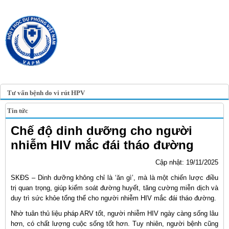
TRANG TIN ĐIỆN TỬ
HỘI Y HỌC DỰ PHÒNG
VIỆT NAM
VIETNAM ASSOCIATION OF
PREVENTIVE MEDICINE
Tư vấn bệnh do vi rút HPV
Tin tức
Chế độ dinh dưỡng cho người
nhiễm HIV mắc đái tháo đường
Cập nhật: 19/11/2025
SKĐS – Dinh dưỡng không chỉ là ‘ăn gì’, mà là một chiến lược điều
trị quan trọng, giúp kiểm soát đường huyết, tăng cường miễn dịch và
duy trì sức khỏe tổng thể cho người nhiễm HIV mắc đái tháo đường.
Nhờ tuân thủ liệu pháp ARV tốt, người nhiễm HIV ngày càng sống lâu
hơn, có chất lượng cuộc sống tốt hơn. Tuy nhiên, người bệnh cũng