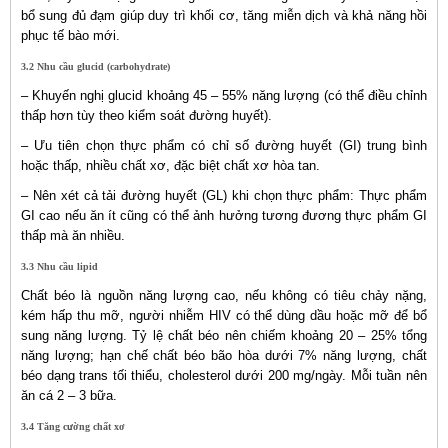
bổ sung đủ đạm giúp duy trì khối cơ, tăng miễn dịch và khả năng hồi
phục tế bào mới.
3.2 Nhu cầu glucid (carbohydrate)
– Khuyến nghị glucid khoảng 45 – 55% năng lượng (có thể điều chỉnh
thấp hơn tùy theo kiểm soát đường huyết).
– Ưu tiên chọn thực phẩm có chỉ số đường huyết (GI) trung bình
hoặc thấp, nhiều chất xơ, đặc biệt chất xơ hòa tan.
– Nên xét cả tải đường huyết (GL) khi chọn thực phẩm: Thực phẩm
GI cao nếu ăn ít cũng có thể ảnh hưởng tương đương thực phẩm GI
thấp mà ăn nhiều.
3.3 Nhu cầu lipid
Chất béo là nguồn năng lượng cao, nếu không có tiêu chảy nặng,
kém hấp thu mỡ, người nhiễm HIV có thể dùng dầu hoặc mỡ để bổ
sung năng lượng. Tỷ lệ chất béo nên chiếm khoảng 20 – 25% tổng
năng lượng; hạn chế chất béo bão hòa dưới 7% năng lượng, chất
béo dạng trans tối thiểu, cholesterol dưới 200 mg/ngày. Mỗi tuần nên
ăn cá 2 – 3 bữa.
3.4 Tăng cường chất xơ