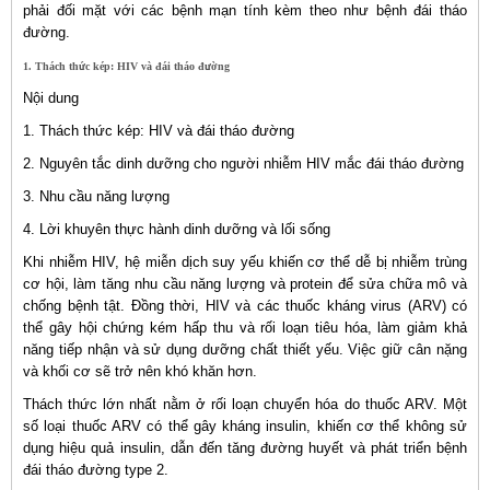
phải đối mặt với các bệnh mạn tính kèm theo như bệnh đái tháo
đường.
1. Thách thức kép: HIV và đái tháo đường
Nội dung
1. Thách thức kép: HIV và đái tháo đường
2. Nguyên tắc dinh dưỡng cho người nhiễm HIV mắc đái tháo đường
3. Nhu cầu năng lượng
4. Lời khuyên thực hành dinh dưỡng và lối sống
Khi nhiễm HIV, hệ miễn dịch suy yếu khiến cơ thể dễ bị nhiễm trùng
cơ hội, làm tăng nhu cầu năng lượng và protein để sửa chữa mô và
chống bệnh tật. Đồng thời, HIV và các thuốc kháng virus (ARV) có
thể gây hội chứng kém hấp thu và rối loạn tiêu hóa, làm giảm khả
năng tiếp nhận và sử dụng dưỡng chất thiết yếu. Việc giữ cân nặng
và khối cơ sẽ trở nên khó khăn hơn.
Thách thức lớn nhất nằm ở rối loạn chuyển hóa do thuốc ARV. Một
số loại thuốc ARV có thể gây kháng insulin, khiến cơ thể không sử
dụng hiệu quả insulin, dẫn đến tăng đường huyết và phát triển bệnh
đái tháo đường type 2.