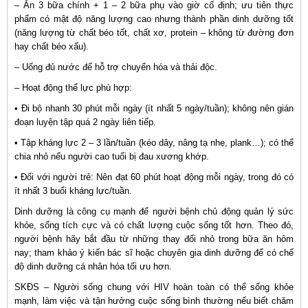
– Ăn 3 bữa chính + 1 – 2 bữa phụ vào giờ cố định; ưu tiên thực
phẩm có mật độ năng lượng cao nhưng thành phần dinh dưỡng tốt
(năng lượng từ chất béo tốt, chất xơ, protein – không từ đường đơn
hay chất béo xấu).
– Uống đủ nước để hỗ trợ chuyển hóa và thải độc.
– Hoạt động thể lực phù hợp:
• Đi bộ nhanh 30 phút mỗi ngày (ít nhất 5 ngày/tuần); không nên gián
đoạn luyện tập quá 2 ngày liên tiếp.
• Tập kháng lực 2 – 3 lần/tuần (kéo dây, nâng tạ nhẹ, plank…); có thể
chia nhỏ nếu người cao tuổi bị đau xương khớp.
• Đối với người trẻ: Nên đạt 60 phút hoạt động mỗi ngày, trong đó có
ít nhất 3 buổi kháng lực/tuần.
Dinh dưỡng là công cụ mạnh để người bệnh chủ động quản lý sức
khỏe, sống tích cực và có chất lượng cuộc sống tốt hơn. Theo đó,
người bệnh hãy bắt đầu từ những thay đổi nhỏ trong bữa ăn hôm
nay; tham khảo ý kiến bác sĩ hoặc chuyên gia dinh dưỡng để có chế
độ dinh dưỡng cá nhân hóa tối ưu hơn.
SKĐS – Người sống chung với HIV hoàn toàn có thể sống khỏe
mạnh, làm việc và tận hưởng cuộc sống bình thường nếu biết chăm