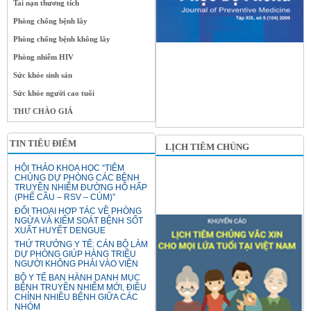
Tai nạn thương tích
Phòng chống bệnh lây
Phòng chống bệnh không lây
Phòng nhiễm HIV
Sức khỏe sinh sản
Sức khỏe người cao tuổi
THƯ CHÀO GIÁ
TIN TIÊU ĐIỂM
LỊCH TIÊM CHỦNG
HỘI THẢO KHOA HỌC “TIÊM
CHỦNG DỰ PHÒNG CÁC BỆNH
TRUYỀN NHIỄM ĐƯỜNG HÔ HẤP
(PHẾ CẦU – RSV – CÚM)”
ĐỐI THOẠI HỢP TÁC VỀ PHÒNG
NGỪA VÀ KIỂM SOÁT BỆNH SỐT
XUẤT HUYẾT DENGUE
THỨ TRƯỞNG Y TẾ: CÁN BỘ LÀM
DỰ PHÒNG GIÚP HÀNG TRIỆU
NGƯỜI KHÔNG PHẢI VÀO VIỆN
BỘ Y TẾ BAN HÀNH DANH MỤC
BỆNH TRUYỀN NHIỄM MỚI, ĐIỀU
CHỈNH NHIỀU BỆNH GIỮA CÁC
NHÓM