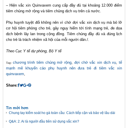
– Hiện vắc xin Quinvaxem cung cấp đầy đủ tại khoảng 12.000 điểm
tiêm chủng mở rộng và tiêm chủng dịch vụ trên cả nước.
Phụ huynh tuyệt đối không nên vì chờ đợi vắc xin dịch vụ mà bỏ lỡ
cơ hội tiêm phòng cho trẻ, gây nguy hiểm tới tính mạng trẻ, đe dọa
dịch bệnh lây lan trong cộng đồng. Tiêm chủng đầy đủ và đúng lịch
cho trẻ là trách nhiệm xã hội của mỗi người dân./.
Theo Cục Y tế dự phòng, Bộ Y tế
chương trình tiêm chủng mở rộng
,
đợi chờ vắc xin dịch vụ
,
tế
Tag:
mạnh mẽ khuyến cáo phụ huynh nên đưa trẻ đi tiêm vắc xin
quinvaxem
,
Share:
Tin mới hơn
Chung tay kiểm soát ho gà toàn cầu: Cách tiếp cận và bảo vệ lâu dài
Q&A: 2. Ai là người đầu tiên sử dụng vắc xin?