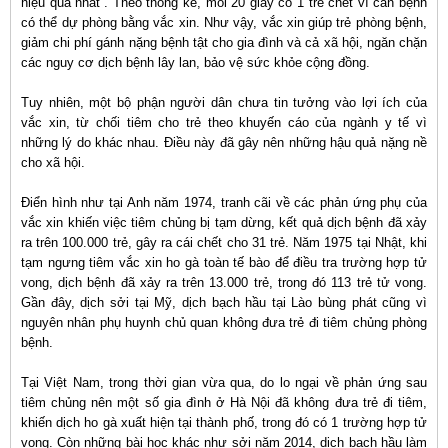
hiệu quả nhất”. Theo thống kê, mỗi 20 giây có 1 trẻ chết vì căn bệnh
có thể dự phòng bằng vắc xin. Như vậy, vắc xin giúp trẻ phòng bệnh,
giảm chi phí gánh nặng bệnh tật cho gia đình và cả xã hội, ngăn chặn
các nguy cơ dịch bệnh lây lan, bảo vệ sức khỏe cộng đồng.
Tuy nhiên, một bộ phận người dân chưa tin tưởng vào lợi ích của
vắc xin, từ chối tiêm cho trẻ theo khuyến cáo của ngành y tế vì
những lý do khác nhau. Điều này đã gây nên những hậu quả nặng nề
cho xã hội.
Điển hình như tại Anh năm 1974, tranh cãi về các phản ứng phụ của
vắc xin khiến việc tiêm chủng bị tạm dừng, kết quả dịch bệnh đã xảy
ra trên 100.000 trẻ, gây ra cái chết cho 31 trẻ. Năm 1975 tại Nhật, khi
tạm ngưng tiêm vắc xin ho gà toàn tế bào để điều tra trường hợp tử
vong, dịch bệnh đã xảy ra trên 13.000 trẻ, trong đó 113 trẻ tử vong.
Gần đây, dịch sởi tại Mỹ, dịch bạch hầu tại Lào bùng phát cũng vì
nguyên nhân phụ huynh chủ quan không đưa trẻ đi tiêm chủng phòng
bệnh.
Tại Việt Nam, trong thời gian vừa qua, do lo ngại về phản ứng sau
tiêm chủng nên một số gia đình ở Hà Nội đã không đưa trẻ đi tiêm,
khiến dịch ho gà xuất hiện tại thành phố, trong đó có 1 trường hợp tử
vong. Còn những bài học khác như sởi năm 2014, dịch bạch hầu làm