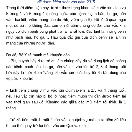
đã được kiểm soát vào năm 2015
Trong thời điểm hiện nay, trước thực trạng khan hiếm vắc xin dịch vụ
5 trong 1 và 6 trong 1 (phòng ngừa các bệnh: bạch hầu, ho gà, uốn
ván, bại liệt, viêm màng não do Hib, viêm gan B), Bộ Y tế quan ngại
một số bà mẹ không đưa con em đi tiêm chủng do đợi chờ vắc xin,
nguy cơ dịch bệnh bùng phát trở lại là rất lớn, đặc biệt là những bệnh
như bạch hầu, ho gà,… Hậu quả đắt giá của dịch bệnh sẽ là tính
mạng của những người dân.
Do đó, Bộ Y tế mạnh mẽ khuyến cáo:
– Phụ huynh hãy đưa trẻ đi tiêm chủng đầy đủ và đúng lịch để phòng
các bệnh: bạch hầu, ho gà, uốn ván,… vào lúc trẻ 2, 3, 4 tháng tuổi
bởi đây là thời điểm “vàng” để vắc xin phát huy tối đa tác dụng bảo
vệ sức khỏe trẻ.
– Lịch tiêm chủng 3 mũi vắc xin Quinvaxem là 2,3 và 4 tháng tuổi,
nếu liều vắc xin nào bị bỏ lỡ hoặc tiêm muộn thì cần được tiêm lại
vào thời gian sau đó. Khoảng các giữa các mũi tiêm tối thiểu là 1
tháng.
– Trẻ đã tiêm mũi 1, mũi 2 của vắc xin dịch vụ mà chưa tiêm đủ liều
thì có thể quay trở lại tiêm vắc xin Quinvaxem.