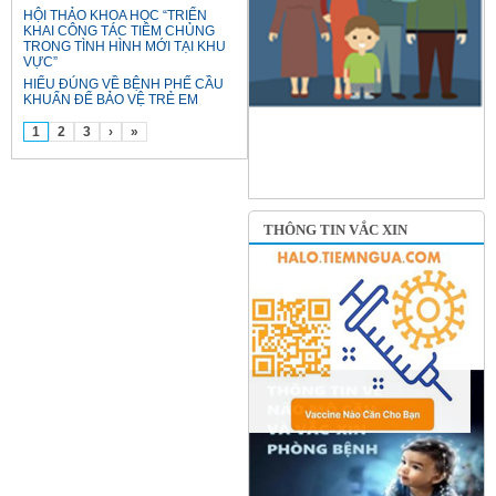
HỘI THẢO KHOA HỌC “TRIỂN
KHAI CÔNG TÁC TIÊM CHỦNG
TRONG TÌNH HÌNH MỚI TẠI KHU
VỰC”
HIỂU ĐÚNG VỀ BỆNH PHẾ CẦU
KHUẨN ĐỂ BẢO VỆ TRẺ EM
1
2
3
›
»
THÔNG TIN VẮC XIN