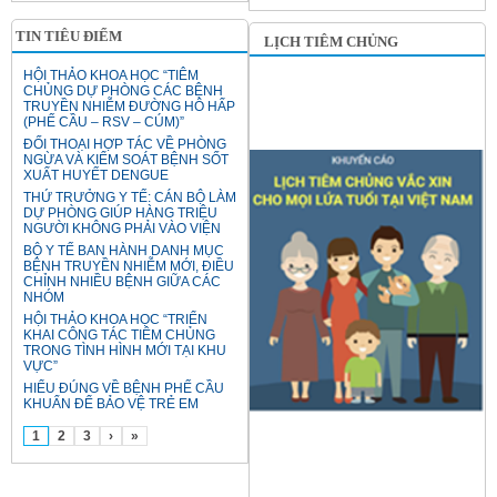
TIN TIÊU ĐIỂM
LỊCH TIÊM CHỦNG
HỘI THẢO KHOA HỌC “TIÊM
CHỦNG DỰ PHÒNG CÁC BỆNH
TRUYỀN NHIỄM ĐƯỜNG HÔ HẤP
(PHẾ CẦU – RSV – CÚM)”
ĐỐI THOẠI HỢP TÁC VỀ PHÒNG
NGỪA VÀ KIỂM SOÁT BỆNH SỐT
XUẤT HUYẾT DENGUE
THỨ TRƯỞNG Y TẾ: CÁN BỘ LÀM
DỰ PHÒNG GIÚP HÀNG TRIỆU
NGƯỜI KHÔNG PHẢI VÀO VIỆN
BỘ Y TẾ BAN HÀNH DANH MỤC
BỆNH TRUYỀN NHIỄM MỚI, ĐIỀU
CHỈNH NHIỀU BỆNH GIỮA CÁC
NHÓM
HỘI THẢO KHOA HỌC “TRIỂN
KHAI CÔNG TÁC TIÊM CHỦNG
TRONG TÌNH HÌNH MỚI TẠI KHU
VỰC”
HIỂU ĐÚNG VỀ BỆNH PHẾ CẦU
KHUẨN ĐỂ BẢO VỆ TRẺ EM
1
2
3
›
»