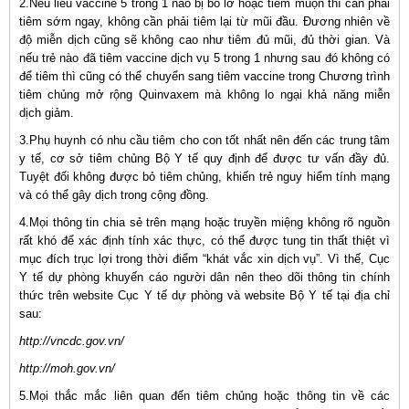
2.Nếu liều vaccine 5 trong 1 nào bị bỏ lỡ hoặc tiêm muộn thì cần phải
tiêm sớm ngay, không cần phải tiêm lại từ mũi đầu. Đương nhiên về
độ miễn dịch cũng sẽ không cao như tiêm đủ mũi, đủ thời gian. Và
nếu trẻ nào đã tiêm vaccine dịch vụ 5 trong 1 nhưng sau đó không có
để tiêm thì cũng có thể chuyển sang tiêm vaccine trong Chương trình
tiêm chủng mở rộng Quinvaxem mà không lo ngại khả năng miễn
dịch giảm.
3.Phụ huynh có nhu cầu tiêm cho con tốt nhất nên đến các trung tâm
y tế, cơ sở tiêm chủng Bộ Y tế quy định để được tư vấn đầy đủ.
Tuyệt đối không được bỏ tiêm chủng, khiến trẻ nguy hiểm tính mạng
và có thể gây dịch trong cộng đồng.
4.Mọi thông tin chia sẻ trên mạng hoặc truyền miệng không rõ nguồn
rất khó để xác định tính xác thực, có thể được tung tin thất thiệt vì
mục đích trục lợi trong thời điểm “khát vắc xin dịch vụ”. Vì thế, Cục
Y tế dự phòng khuyến cáo người dân nên theo dõi thông tin chính
thức trên website Cục Y tế dự phòng và website Bộ Y tế tại địa chỉ
sau:
http://vncdc.gov.vn/
http://moh.gov.vn/
5.Mọi thắc mắc liên quan đến tiêm chủng hoặc thông tin về các