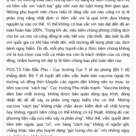
và tiêm vắc xin “xách tay” gây xôn xao dư luận trong thời gian qua.
Những phụ huynh trên chưa hiểu rõ rằng vắc xin nào cũng có tỷ lệ
phản ứng nặng nhất định vì tiêm vắc xin là quá trình đưa kháng
nguyên lạ vào cơ thể. Vì thế không có loại vắc xin nào đạt đến độ an
toàn hoàn hảo 100%. Trong khi đó, việc tiêm chủng phòng chống dịch
cho trẻ và cho cả cộng đồng là việc hết sức cần thiết, đặc biệt là đối
với quốc gia có khí hậu nhiệt đới, môi trường dễ bùng phát các dịch
bệnh nguy hiểm. Do đó, mỗi phụ huynh cần ý thức tiêm chủng không
chỉ là lựa chọn của mỗi cá nhân mà còn là trách nhiệm của cả cộng
đồng, nhằm hướng tới đạt tỷ lệ tiêm chủng bao phủ toàn dân cao.
PGS.TS.Trần Đắc Phu – Cục trưởng Cục Y tế dự phòng (Bộ Y tế)
khẳng định: Bộ Y tế tuyệt đối cấm việc buôn bán vaccine ngoài thị
trường và đồng thời khuyến cáo người dân không nên tự mua, tự
tiêm vaccine “xách tay”. Cục trưởng Phu nhấn mạnh: “Vaccine không
đảm bảo chất lượng, không được bảo quản đúng quy trình, đúng
nhiệt độ rất dễ xảy ra phản ứng nguy hiểm cho cơ thể. Những
vaccine “xách tay” không chắc chắn được kiểm định về chất lượng
hay không, người tiêm cũng có thể không có kỹ thuật, không đủ các
phương tiện cấp cứu nếu xảy ra phản ứng”. Như thế, việc quyết định
tiêm bên ngoài, qua “cò”, với hàng “xách tay” không rõ nguồn gốc
chẳng khác nào phụ huynh đang “gửi trứng cho ác” với những nguy