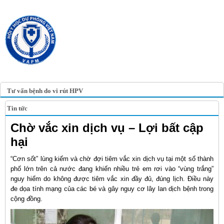
TRANG TIN ĐIỆN TỬ
HỘI Y HỌC DỰ PHÒNG
VIỆT NAM
VIETNAM ASSOCIATION OF
PREVENTIVE MEDICINE
Tư vấn bệnh do vi rút HPV
Tin tức
Chờ vắc xin dịch vụ – Lợi bất cập
hại
“Cơn sốt” lùng kiếm và chờ đợi tiêm vắc xin dịch vụ tại một số thành
phố lớn trên cả nước đang khiến nhiều trẻ em rơi vào “vùng trắng”
nguy hiểm do không được tiêm vắc xin đầy đủ, đúng lịch. Điều này
đe dọa tính mạng của các bé và gây nguy cơ lây lan dịch bệnh trong
cộng đồng.