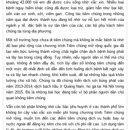
khoảng 43.000 trẻ em đã được cứu sống nhờ vắc xin. Nhiều loại
bệnh nguy hiểm khác cũng đã được loại trừ, giảm hẳn như bại liệt,
uốn ván sơ sinh, sởi, viêm gan…Công tác tiêm chủng trong những
năm qua đạt được thành tựu đáng kể nhờ sự nỗ lực hết mình của
ngành y tế, đặc biệt là sự tận tâm của các cán bộ phụ trách tiêm
chủng tại từng địa phương.
Một số trường hợp chưa đi tiêm chủng mà không bị mắc bệnh là nhờ
độ bao phủ rộng của chương trình Tiêm chủng mở rộng quốc gia đã
tạo nên bức tường thành vững chãi ngăn chặn dịch bệnh bùng phát
và lây lan trong cộng đồng. Tuy nhiên, nếu người dân vì thế mà chủ
quan, không đi tiêm đầy đủ, tích lũy dân số không tiêm chủng đến
một mức độ nhất định sẽ dẫn đến tình huống dịch bệnh bất ngờ xảy
ra và lây lan nhanh chóng, khó kiểm soát, để lại những hậu quả khôn
lường cho xã hội. Chúng ta đã chứng kiến dịch sởi bùng phát vào
năm 2013-2014; dịch bạch hầu ở Quảng Nam, ho gà tại Hà Nội trong
năm 2015. Đó là những bài học đáng tiếc vì bộ phận người dân chủ
quan không tiêm chủng.
Vẫn còn bộ phận không nhỏ các bậc phụ huynh ở các thành phố lớn
không tin cậy vào vắc xin miễn phí trong chương trình Tiêm chủng
mở rộng, muốn tìm đến các điểm tiêm chủng dịch vụ hoặc bay ra
nước ngoài để đăng ký tiêm cho trẻ với chi phí rất cao. Lợi dụng tâm
lý đó, thị trường xuất hiện những dịch vụ đăng ký tiêm chủng dịch vụ