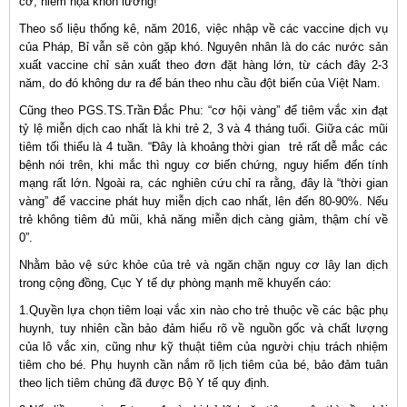
cơ, hiểm họa khôn lường!
Theo số liệu thống kê, năm 2016, việc nhập về các vaccine dịch vụ
của Pháp, Bỉ vẫn sẽ còn gặp khó. Nguyên nhân là do các nước sản
xuất vaccine chỉ sản xuất theo đơn đặt hàng lớn, từ cách đây 2-3
năm, do đó không dư ra để bán theo nhu cầu đột biến của Việt Nam.
Cũng theo PGS.TS.Trần Đắc Phu: “cơ hội vàng” để tiêm vắc xin đạt
tỷ lệ miễn dịch cao nhất là khi trẻ 2, 3 và 4 tháng tuổi. Giữa các mũi
tiêm tối thiểu là 4 tuần. “Đây là khoảng thời gian trẻ rất dễ mắc các
bệnh nói trên, khi mắc thì nguy cơ biến chứng, nguy hiểm đến tính
mạng rất lớn. Ngoài ra, các nghiên cứu chỉ ra rằng, đây là “thời gian
vàng” để vaccine phát huy miễn dịch cao nhất, lên đến 80-90%. Nếu
trẻ không tiêm đủ mũi, khả năng miễn dịch càng giảm, thậm chí về
0”.
Nhằm bảo vệ sức khỏe của trẻ và ngăn chặn nguy cơ lây lan dịch
trong cộng đồng, Cục Y tế dự phòng mạnh mẽ khuyến cáo:
1.Quyền lựa chọn tiêm loại vắc xin nào cho trẻ thuộc về các bậc phụ
huynh, tuy nhiên cần bảo đảm hiểu rõ về nguồn gốc và chất lượng
của lô vắc xin, cũng như kỹ thuật tiêm của người chịu trách nhiệm
tiêm cho bé. Phụ huynh cần nắm rõ lịch tiêm của bé, bảo đảm tuân
theo lịch tiêm chủng đã được Bộ Y tế quy định.