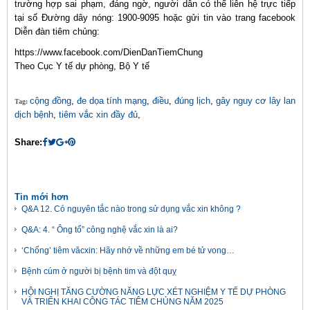
trường hợp sai phạm, đáng ngờ, người dân có thể liên hệ trực tiếp
tại số Đường dây nóng: 1900-9095 hoặc gửi tin vào trang facebook
Diễn đàn tiêm chủng:
https://www.facebook.com/DienDanTiemChung
Theo Cục Y tế dự phòng, Bộ Y tế
cộng đồng
,
đe dọa tính mạng
,
điều
,
đúng lịch
,
gây nguy cơ lây lan
Tag:
dịch bệnh
,
tiêm vắc xin đầy đủ
,
Share:
Tin mới hơn
Q&A 12. Có nguyên tắc nào trong sử dụng vắc xin không ?
Q&A: 4. “ Ông tổ” công nghệ vắc xin là ai?
‘Chống’ tiêm văcxin: Hãy nhớ về những em bé tử vong…
Bệnh cúm ở người bị bệnh tim và đột quỵ
HỘI NGHỊ TĂNG CƯỜNG NĂNG LỰC XÉT NGHIỆM Y TẾ DỰ PHÒNG
VÀ TRIỂN KHAI CÔNG TÁC TIÊM CHỦNG NĂM 2025