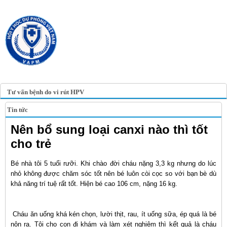
TRANG TIN ĐIỆN TỬ
HỘI Y HỌC DỰ PHÒNG
VIỆT NAM
VIETNAM ASSOCIATION OF
PREVENTIVE MEDICINE
Tư vấn bệnh do vi rút HPV
Tin tức
Nên bổ sung loại canxi nào thì tốt
cho trẻ
Bé nhà tôi 5 tuổi rưỡi. Khi chào đời cháu nặng 3,3 kg nhưng do lúc
nhỏ không được chăm sóc tốt nên bé luôn còi cọc so với bạn bè dù
khả năng trí tuệ rất tốt. Hiện bé cao 106 cm, nặng 16 kg.
Cháu ăn uống khá kén chọn, lười thịt, rau, ít uống sữa, ép quá là bé
nôn ra. Tôi cho con đi khám và làm xét nghiệm thì kết quả là cháu