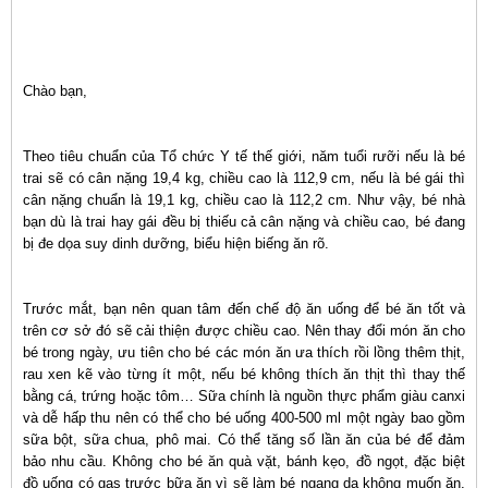
Chào bạn,
Theo tiêu chuẩn của Tổ chức Y tế thế giới, năm tuổi rưỡi nếu là bé
trai sẽ có cân nặng 19,4 kg, chiều cao là 112,9 cm, nếu là bé gái thì
cân nặng chuẩn là 19,1 kg, chiều cao là 112,2 cm. Như vậy, bé nhà
bạn dù là trai hay gái đều bị thiếu cả cân nặng và chiều cao, bé đang
bị đe dọa suy dinh dưỡng, biểu hiện biếng ăn rõ.
Trước mắt, bạn nên quan tâm đến chế độ ăn uống để bé ăn tốt và
trên cơ sở đó sẽ cải thiện được chiều cao. Nên thay đổi món ăn cho
bé trong ngày, ưu tiên cho bé các món ăn ưa thích rồi lồng thêm thịt,
rau xen kẽ vào từng ít một, nếu bé không thích ăn thịt thì thay thế
bằng cá, trứng hoặc tôm… Sữa chính là nguồn thực phẩm giàu canxi
và dễ hấp thu nên có thể cho bé uống 400-500 ml một ngày bao gồm
sữa bột, sữa chua, phô mai. Có thể tăng số lần ăn của bé để đảm
bảo nhu cầu. Không cho bé ăn quà vặt, bánh kẹo, đồ ngọt, đặc biệt
đồ uống có gas trước bữa ăn vì sẽ làm bé ngang dạ không muốn ăn.