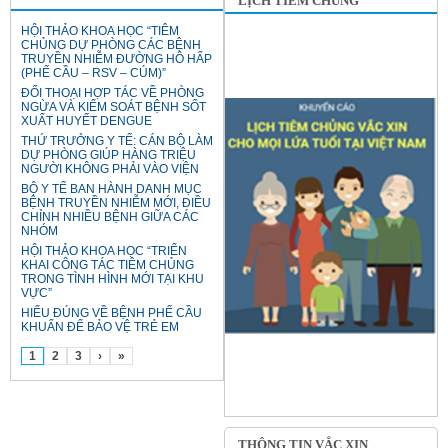
LỊCH TIÊM CHỦNG
HỘI THẢO KHOA HỌC “TIÊM
CHỦNG DỰ PHÒNG CÁC BỆNH
TRUYỀN NHIỄM ĐƯỜNG HÔ HẤP
(PHẾ CẦU – RSV – CÚM)”
ĐỐI THOẠI HỢP TÁC VỀ PHÒNG
NGỪA VÀ KIỂM SOÁT BỆNH SỐT
XUẤT HUYẾT DENGUE
THỨ TRƯỞNG Y TẾ: CÁN BỘ LÀM
DỰ PHÒNG GIÚP HÀNG TRIỆU
NGƯỜI KHÔNG PHẢI VÀO VIỆN
BỘ Y TẾ BAN HÀNH DANH MỤC
BỆNH TRUYỀN NHIỄM MỚI, ĐIỀU
CHỈNH NHIỀU BỆNH GIỮA CÁC
NHÓM
HỘI THẢO KHOA HỌC “TRIỂN
KHAI CÔNG TÁC TIÊM CHỦNG
TRONG TÌNH HÌNH MỚI TẠI KHU
VỰC”
HIỂU ĐÚNG VỀ BỆNH PHẾ CẦU
KHUẨN ĐỂ BẢO VỆ TRẺ EM
1
2
3
›
»
THÔNG TIN VẮC XIN