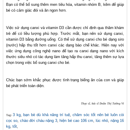
Bạn có thể bổ sung thêm men tiêu hóa, vitamin nhóm B, kẽm để giúp
bé có cảm giác đói và ăn ngon hơn.
Việc sử dụng canxi và vitamin D3 cần được chỉ định qua thăm khám
trẻ để có liều lượng phù hợp. Trước mắt, bạn nên sử dụng canxi,
vitamin D3 bằng đường uống. Có thể sử dụng canxi cho bé dạng siro
(nước) hấp thu tốt hơn canxi các dạng bào chế khác. Hiện nay với
việc ứng dụng công nghệ nano để tạo ra canxi dạng nano với kích
thước siêu nhỏ có tác dụng làm tăng hấp thu canxi, tăng thêm sự lựa
chọn trong việc bổ sung canxi cho bé.
Chúc bạn sớm khắc phục được tình trạng biếng ăn của con và giúp
bé phát triển toàn diện.
Thạc sĩ, bác sĩ Doãn Thị Tường Vi
3 kg
,
bạn bè dù khả năng trí tuệ
,
chăm sóc tốt nên bé luôn còi
Tag:
cọc so
,
chào đời cháu nặng 3
,
hiện bé cao 106 cm
,
lúc nhỏ
,
nặng 16
kg
,
tốt
,