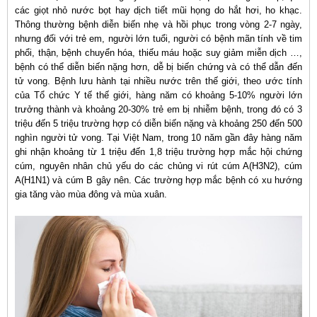
các giọt nhỏ nước bọt hay dịch tiết mũi họng do hắt hơi, ho khạc.
Thông thường bệnh diễn biến nhẹ và hồi phục trong vòng 2-7 ngày,
nhưng đối với trẻ em, người lớn tuổi, người có bệnh mãn tính về tim
phổi, thận, bệnh chuyển hóa, thiếu máu hoặc suy giảm miễn dịch …,
bệnh có thể diễn biến nặng hơn, dễ bị biến chứng và có thể dẫn đến
tử vong. Bệnh lưu hành tại nhiều nước trên thế giới, theo ước tính
của Tổ chức Y tế thế giới, hàng năm có khoảng 5-10% người lớn
trưởng thành và khoảng 20-30% trẻ em bị nhiễm bệnh, trong đó có 3
triệu đến 5 triệu trường hợp có diễn biến nặng và khoảng 250 đến 500
nghìn người tử vong. Tại Việt Nam, trong 10 năm gần đây hàng năm
ghi nhận khoảng từ 1 triệu đến 1,8 triệu trường hợp mắc hội chứng
cúm, nguyên nhân chủ yếu do các chủng vi rút cúm A(H3N2), cúm
A(H1N1) và cúm B gây nên. Các trường hợp mắc bệnh có xu hướng
gia tăng vào mùa đông và mùa xuân.