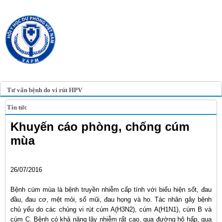
TRANG TIN ĐIỆN TỬ
HỘI Y HỌC DỰ PHÒNG
VIỆT NAM
VIETNAM ASSOCIATION OF
PREVENTIVE MEDICINE
Tư vấn bệnh do vi rút HPV
Tin tức
Khuyến cáo phòng, chống cúm
mùa
26/07/2016
Bệnh cúm mùa là bệnh truyền nhiễm cấp tính với biểu hiện sốt, đau
đầu, đau cơ, mệt mỏi, sổ mũi, đau họng và ho. Tác nhân gây bệnh
chủ yếu do các chủng vi rút cúm A(H3N2), cúm A(H1N1), cúm B và
cúm C. Bệnh có khả năng lây nhiễm rất cao, qua đường hô hấp, qua