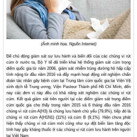
(Ảnh minh họa. Nguồn Internet)
Để chủ động giám sát sự lưu hành và biến đổi của các chủng vi rút
cúm ở nước ta, Bộ Y tế đã triển khai hệ thống giám sát cúm trọng
điểm quốc gia từ năm 2006, giám sát nhiễm trùng đường hô hấp cấp
tính nặng từ đầu năm 2016 và đẩy mạnh hoạt động xét nghiệm chẩn
đoán tác nhân gây bệnh cúm tại Trung tâm cúm quốc gia tại Viện Vệ
sinh dịch tễ Trung ương, Viện Pasteur Thành phố Hồ Chí Minh, đến
nay các đơn vị này đều có khả năng xét nghiệm các chủng vi rút
cúm. Kết quả giám sát trên người tại các điểm giám sát trọng điểm
cúm quốc gia cho thấy trong năm 2015 và 6 tháng đầu năm 2016
chủng vi rút cúm A(H3) là chủng lưu hành chủ yếu (79,9%), tiếp đó là
chủng vi rút cúm A(H1N1) (11%) và cúm B (9,1%). Hiện chưa phát
hiện thấy chủng vi rút cúm mới cũng như sự đột biến làm tăng độc
tính hay gây kháng thuốc ở các chủng vi rút cúm lưu hành trên người
tại Việt Nam.