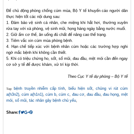
Để chủ động phòng chống cúm mùa, Bộ Y tế khuyến cáo người dân
thực hiện tốt các nội dung sau:
1. Đảm bảo vệ sinh cá nhân, che miệng khi hắt hơi, thường xuyên
rửa tay với xà phòng, vệ sinh mũi, họng hàng ngày bằng nước muối.
2. Giữ ấm cơ thể, ăn uống đủ chất để nâng cao thể trạng.
3. Tiêm vắc xin cúm mùa phòng bệnh.
4. Hạn chế tiếp xúc với bệnh nhân cúm hoặc các trường hợp nghi
ngờ mắc bệnh khi không cần thiết.
5. Khi có triệu chứng ho, sốt, sổ mũi, đau đầu, mệt mỏi cần đến ngay
cơ sở y tế để được khám, xử trí kịp thời.
Theo Cục Y tế dự phòng – Bộ Y tế
bệnh truyền nhiễm cấp tính
,
biểu hiện sốt
,
chủng vi rút cúm
Tag:
a(h3n2)
,
cúm a(h1n1)
,
cúm b
,
cúm c
,
đau cơ
,
đau đầu
,
đau họng
,
mệt
mỏi
,
sổ mũi
,
tác nhân gây bệnh chủ yếu
,
Share: