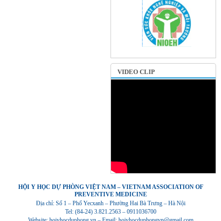
VIDEO CLIP
HỘI Y HỌC DỰ PHÒNG VIỆT NAM – VIETNAM ASSOCIATION OF
PREVENTIVE MEDICINE
Địa chỉ: Số 1 – Phố Yecxanh – Phường Hai Bà Trưng – Hà Nội
Tel: (84-24) 3.821.2563 – 0911036700
Website: hoiyhocduphong.vn – Email: hoiyhocduphongvn@gmail.com