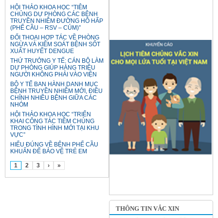
HỘI THẢO KHOA HỌC “TIÊM
CHỦNG DỰ PHÒNG CÁC BỆNH
TRUYỀN NHIỄM ĐƯỜNG HÔ HẤP
(PHẾ CẦU – RSV – CÚM)”
ĐỐI THOẠI HỢP TÁC VỀ PHÒNG
NGỪA VÀ KIỂM SOÁT BỆNH SỐT
XUẤT HUYẾT DENGUE
THỨ TRƯỞNG Y TẾ: CÁN BỘ LÀM
DỰ PHÒNG GIÚP HÀNG TRIỆU
NGƯỜI KHÔNG PHẢI VÀO VIỆN
BỘ Y TẾ BAN HÀNH DANH MỤC
BỆNH TRUYỀN NHIỄM MỚI, ĐIỀU
CHỈNH NHIỀU BỆNH GIỮA CÁC
NHÓM
HỘI THẢO KHOA HỌC “TRIỂN
KHAI CÔNG TÁC TIÊM CHỦNG
TRONG TÌNH HÌNH MỚI TẠI KHU
VỰC”
HIỂU ĐÚNG VỀ BỆNH PHẾ CẦU
KHUẨN ĐỂ BẢO VỆ TRẺ EM
1
2
3
›
»
THÔNG TIN VẮC XIN