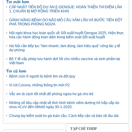
Tin mới hơn
CẬP NHẬT TIẾN ĐỘ DỰ ÁN E-DENGUE: HOÀN THIỆN THÍ ĐIỂM LẦN
1, CHUẨN BỊ MỞ RỘNG TRIỂN KHAI
GÁNH NẶNG BỆNH DO NÃO MÔ CẦU XÂM LẤN VÀ BƯỚC TIẾN ĐỘT
PHÁ TRONG PHÒNG NGỪA
Hội nghị khoa học toàn quốc về Sốt xuất huyết Dengue 2025: Hiện thực
hóa các hành động toàn diện trong kiểm soát Sốt xuất huyết
Hà Nội cần tiếp tục “làm nhanh, làm đúng, làm hiệu quả” công tác y tế
dự phòng
Bộ Y tế cấp phép lưu hành đợt 58 cho nhiều vaccine và sinh phẩm tại
Việt Nam
Tin cũ hơn
Bệnh cúm ở người bị bệnh tim và đột quỵ
Vi rút Corona, những thông tin mới P2
Vắc xin là cách tốt nhất để phòng ngừa ho gà cho trẻ
Những số liệu cập nhật về tình hình bệnh viêm đường hô hấp cấp do
virus nCoV đến 08h00 ngày 30-1-2020:
Chung tay kiểm soát ho gà toàn cầu: Cách tiếp cận và bảo vệ lâu dài
TẠP CHÍ YHDP