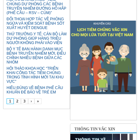
CHỦNG DỰ PHÒNG CÁC BỆNH
TRUYỀN NHIỄM ĐƯỜNG HÔ HẤP
(PHẾ CẦU – RSV – CÚM)”
ĐỐI THOẠI HỢP TÁC VỀ PHÒNG
NGỪA VÀ KIỂM SOÁT BỆNH SỐT
XUẤT HUYẾT DENGUE
THỨ TRƯỞNG Y TẾ: CÁN BỘ LÀM
DỰ PHÒNG GIÚP HÀNG TRIỆU
NGƯỜI KHÔNG PHẢI VÀO VIỆN
BỘ Y TẾ BAN HÀNH DANH MỤC
BỆNH TRUYỀN NHIỄM MỚI, ĐIỀU
CHỈNH NHIỀU BỆNH GIỮA CÁC
NHÓM
HỘI THẢO KHOA HỌC “TRIỂN
KHAI CÔNG TÁC TIÊM CHỦNG
TRONG TÌNH HÌNH MỚI TẠI KHU
VỰC”
HIỂU ĐÚNG VỀ BỆNH PHẾ CẦU
KHUẨN ĐỂ BẢO VỆ TRẺ EM
1
2
3
›
»
THÔNG TIN VẮC XIN