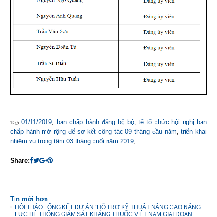
01/11/2019
,
ban chấp hành đảng bộ bộ
,
tế tổ chức hội nghị ban
Tag:
chấp hành mở rộng để sơ kết công tác 09 tháng đầu năm
,
triển khai
nhiệm vụ trọng tâm 03 tháng cuối năm 2019
,
Share:
Tin mới hơn
HỘI THẢO TỔNG KẾT DỰ ÁN “HỖ TRỢ KỸ THUẬT NÂNG CAO NĂNG
LỰC HỆ THỐNG GIÁM SÁT KHÁNG THUỐC VIỆT NAM GIAI ĐOẠN