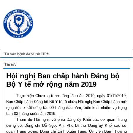
TRANG TIN ĐIỆN TỬ
HỘI Y HỌC DỰ PHÒNG
VIỆT NAM
VIETNAM ASSOCIATION OF
PREVENTIVE MEDICINE
Tư vấn bệnh do vi rút HPV
Tin tức
Hội nghị Ban chấp hành Đảng bộ
Bộ Y tế mở rộng năm 2019
Thực hiện Chương trình công tác năm 2019, ngày 01/11/2019,
Ban Chấp hành Đảng bộ Bộ Y tế tổ chức Hội nghị Ban Chấp hành mở
rộng để sơ kết công tác 09 tháng đầu năm, triển khai nhiệm vụ trọng
tâm 03 tháng cuối năm 2019.
Tham dự Hội nghị, về phía Đảng ủy Khối các cơ quan Trung
ương có: Đồng chí Đỗ Ngọc An, Phó Bí thư Đảng ủy Khối các cơ
quan Trung ương; Đồng chí Đinh Xuân Tùng, Ủy viên Ban Thường