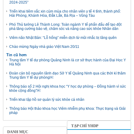
2024-2025”
Triển khai tiêm vắc xin cúm mùa cho nhân viên y tế 4 tỉnh, thành phố:
Hải Phòng, Khánh Hòa, Đắk Lắk, Bà Rịa – Vũng Tàu
Phó Thủ tướng Lê Thành Long: Toàn ngành Y tế phấn đấu để tạo đột
phá tăng cường bảo vệ, chăm sóc và nâng cao sức khỏe Nhân dân
Viêm não Nhật Bản: “Lỗ hổng” miễn dịch từ mũi nhắc bị lãng quên
Chào mừng Ngày nhà giáo Việt Nam 20/11
Tin cũ hơn
Trung tâm Y tế dự phòng Quảng Ninh là cơ sở thực hành của Đại Học Y
Hà Nội
Đoàn cán bộ nguyên lãnh đạo Sở Y tế Quảng Ninh qua các thời kì thăm
Trung tâm Y tế dự phòng￼
Thông báo số 2 Hội nghị khoa học “Y học dự phòng – Đồng hành vì sức
khỏe cộng đồng”￼
Triển khai lập hồ sơ quản lý sức khỏe cá nhân
Thông báo Hội thảo khoa học Viêm nhiễm phụ khoa: Thực trạng và Giải
pháp
TẠP CHÍ YHDP
DANH MỤC