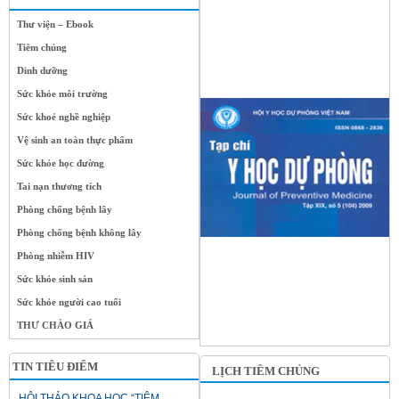
Thư viện – Ebook
Tiêm chủng
Dinh dưỡng
Sức khỏe môi trường
Sức khoẻ nghề nghiệp
Vệ sinh an toàn thực phẩm
Sức khỏe học đường
Tai nạn thương tích
Phòng chống bệnh lây
Phòng chống bệnh không lây
Phòng nhiễm HIV
Sức khỏe sinh sản
Sức khỏe người cao tuổi
THƯ CHÀO GIÁ
TIN TIÊU ĐIỂM
LỊCH TIÊM CHỦNG
HỘI THẢO KHOA HỌC “TIÊM