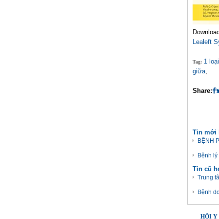
Download 
Lealeft 
1 loạ
Tag:
giữa
,
Share:
Tin mới
BỆNH P
Bệnh lý
Tin cũ 
Trung t
Bệnh do
HỘI Y