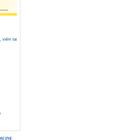
,
viêm tai
e
DICINE