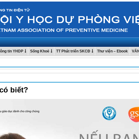
ông tin YHDP
Sống Khoẻ
TT Phát triển SKCĐ
Thư viện – Ebook
VĂ
có biết?