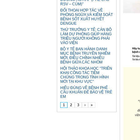
RSV – CÚM)”
ĐỐI THOẠI HỢP TÁC VỀ
PHÒNG NGỪA VÀ KIỂM SOÁT
BỆNH SỐT XUẤT HUYẾT
DENGUE
THỨ TRƯỞNG Y TẾ: CÁN BỘ
LÀM DỰ PHÒNG GIÚP HÀNG
TRIỆU NGƯỜI KHÔNG PHẢI
VÀO VIỆN
BỘ Y TẾ BAN HÀNH DANH
MỤC BỆNH TRUYỀN NHIỄM
MỚI, ĐIỀU CHỈNH NHIỀU
BỆNH GIỮA CÁC NHÓM
HỘI THẢO KHOA HỌC “TRIỂN
KHAI CÔNG TÁC TIÊM
CHỦNG TRONG TÌNH HÌNH
MỚI TẠI KHU VỰC”
HIỂU ĐÚNG VỀ BỆNH PHẾ
CẦU KHUẨN ĐỂ BẢO VỆ TRẺ
EM
1
2
3
›
»