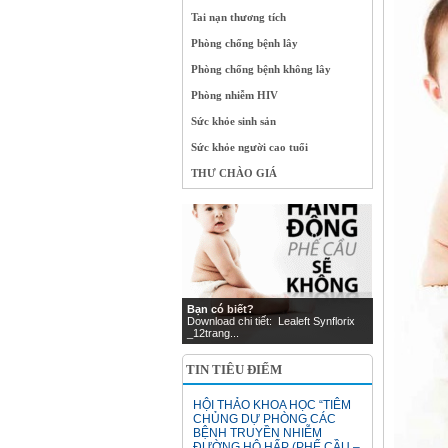
Tai nạn thương tích
Phòng chống bệnh lây
Phòng chống bệnh không lây
Phòng nhiễm HIV
Sức khỏe sinh sản
Sức khỏe người cao tuổi
THƯ CHÀO GIÁ
Bạn có biết?
Download chi tiết: Lealeft Synflorix
_12trang...
TIN TIÊU ĐIỂM
HỘI THẢO KHOA HỌC “TIÊM
CHỦNG DỰ PHÒNG CÁC
BỆNH TRUYỀN NHIỄM
ĐƯỜNG HÔ HẤP (PHẾ CẦU –