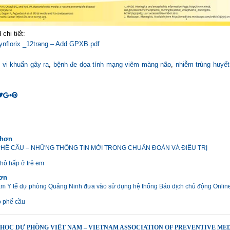
chi tiết:
Synflorix _12trang – Add GPXB.pdf
i vi khuẩn gây ra
,
bệnh đe dọa tính mạng viêm màng não
,
nhiễm trùng huyết
 hơn
HẾ CẦU – NHỮNG THÔNG TIN MỚI TRONG CHUẨN ĐOÁN VÀ ĐIỀU TRỊ
 hô hấp ở trẻ em
hơn
âm Y tế dự phòng Quảng Ninh đưa vào sử dụng hệ thống Báo dịch chủ động Onlin
 phế cầu
 HỌC DỰ PHÒNG VIỆT NAM – VIETNAM ASSOCIATION OF PREVENTIVE ME