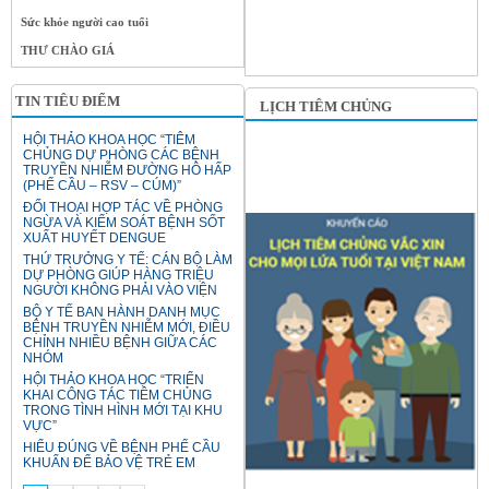
Sức khỏe người cao tuổi
THƯ CHÀO GIÁ
TIN TIÊU ĐIỂM
LỊCH TIÊM CHỦNG
HỘI THẢO KHOA HỌC “TIÊM
CHỦNG DỰ PHÒNG CÁC BỆNH
TRUYỀN NHIỄM ĐƯỜNG HÔ HẤP
(PHẾ CẦU – RSV – CÚM)”
ĐỐI THOẠI HỢP TÁC VỀ PHÒNG
NGỪA VÀ KIỂM SOÁT BỆNH SỐT
XUẤT HUYẾT DENGUE
THỨ TRƯỞNG Y TẾ: CÁN BỘ LÀM
DỰ PHÒNG GIÚP HÀNG TRIỆU
NGƯỜI KHÔNG PHẢI VÀO VIỆN
BỘ Y TẾ BAN HÀNH DANH MỤC
BỆNH TRUYỀN NHIỄM MỚI, ĐIỀU
CHỈNH NHIỀU BỆNH GIỮA CÁC
NHÓM
HỘI THẢO KHOA HỌC “TRIỂN
KHAI CÔNG TÁC TIÊM CHỦNG
TRONG TÌNH HÌNH MỚI TẠI KHU
VỰC”
HIỂU ĐÚNG VỀ BỆNH PHẾ CẦU
KHUẨN ĐỂ BẢO VỆ TRẺ EM