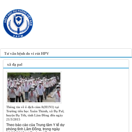
TRANG TIN ĐIỆN TỬ
HỘI Y HỌC DỰ PHÒNG
VIỆT NAM
VIETNAM ASSOCIATION OF
PREVENTIVE MEDICINE
Tư vấn bệnh do vi rút HPV
xã đạ pal
Thông tin về ổ dịch cúm A(H1N1) tại
Trường tiểu học Xuân Thành, xã Đạ Pal,
huyện Đạ Tẻh, tỉnh Lâm Đồng đến ngày
21/3/2015
Theo báo cáo của Trung tâm Y tế dự
phòng tỉnh Lâm Đồng, trong ngày