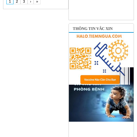
1
2
3
›
»
THÔNG TIN VẮC XIN