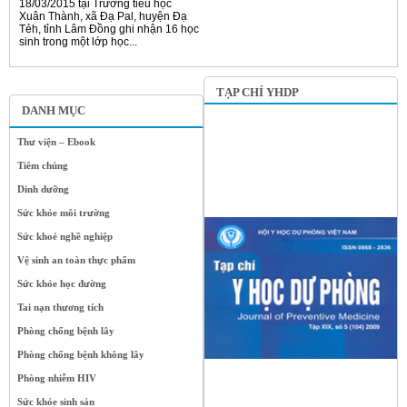
18/03/2015 tại Trường tiểu học
Xuân Thành, xã Đạ Pal, huyện Đạ
Tẻh, tỉnh Lâm Đồng ghi nhận 16 học
sinh trong một lớp học...
TẠP CHÍ YHDP
DANH MỤC
Thư viện – Ebook
Tiêm chủng
Dinh dưỡng
Sức khỏe môi trường
Sức khoẻ nghề nghiệp
Vệ sinh an toàn thực phẩm
Sức khỏe học đường
Tai nạn thương tích
Phòng chống bệnh lây
Phòng chống bệnh không lây
Phòng nhiễm HIV
Sức khỏe sinh sản