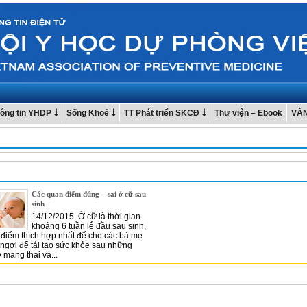
ông tin YHDP
Sống Khoẻ
TT Phát triển SKCĐ
Thư viện – Ebook
VĂ
Các quan điểm đúng – sai ở cữ sau
sinh
14/12/2015 Ở cữ là thời gian
khoảng 6 tuần lễ đầu sau sinh,
i điểm thích hợp nhất để cho các bà mẹ
ngơi để tái tạo sức khỏe sau những
 mang thai và...