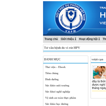
Trang chủ
Giới thiệu
Hoạt động hội
Th
Tư vấn bệnh do vi rút HPV
DANH MỤC
vượt cạn
Thư viện – Ebook
Tiêm chủng
Dinh dưỡng
đây là thờ
được nghỉ 
Sức khỏe môi trường
tháng ngày
Sức khoẻ nghề nghiệp
Vệ sinh an toàn thực phẩm
Sức khỏe học đường