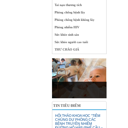
Tai nạn thương tích
Phòng chống bệnh lây
Phòng chống bệnh không lây
Phòng nhiễm HIV
Sức khỏe sinh sản
Sức khỏe người cao tuổi
THƯ CHÀO GIÁ
Các quan điểm đúng – sai ở cữ
sau sinh
14/12/2015 Ở cữ là thời gian...
TIN TIÊU ĐIỂM
HỘI THẢO KHOA HỌC “TIÊM
CHỦNG DỰ PHÒNG CÁC
BỆNH TRUYỀN NHIỄM
ĐƯỜNG HÔ HẤP (PHẾ CẦU –