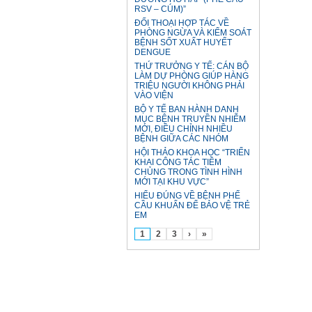
RSV – CÚM)”
ĐỐI THOẠI HỢP TÁC VỀ
PHÒNG NGỪA VÀ KIỂM SOÁT
BỆNH SỐT XUẤT HUYẾT
DENGUE
THỨ TRƯỞNG Y TẾ: CÁN BỘ
LÀM DỰ PHÒNG GIÚP HÀNG
TRIỆU NGƯỜI KHÔNG PHẢI
VÀO VIỆN
BỘ Y TẾ BAN HÀNH DANH
MỤC BỆNH TRUYỀN NHIỄM
MỚI, ĐIỀU CHỈNH NHIỀU
BỆNH GIỮA CÁC NHÓM
HỘI THẢO KHOA HỌC “TRIỂN
KHAI CÔNG TÁC TIÊM
CHỦNG TRONG TÌNH HÌNH
MỚI TẠI KHU VỰC”
HIỂU ĐÚNG VỀ BỆNH PHẾ
CẦU KHUẨN ĐỂ BẢO VỆ TRẺ
EM
1
2
3
›
»