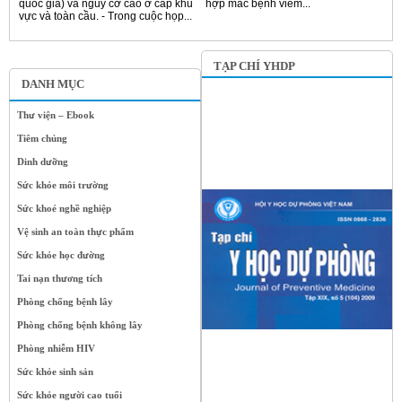
quốc gia) và nguy cơ cao ở cấp khu
hợp mắc bệnh viêm...
vực và toàn cầu. - Trong cuộc họp...
TẠP CHÍ YHDP
DANH MỤC
Thư viện – Ebook
Tiêm chủng
Dinh dưỡng
Sức khỏe môi trường
Sức khoẻ nghề nghiệp
Vệ sinh an toàn thực phẩm
Sức khỏe học đường
Tai nạn thương tích
Phòng chống bệnh lây
Phòng chống bệnh không lây
Phòng nhiễm HIV
Sức khỏe sinh sản
Sức khỏe người cao tuổi