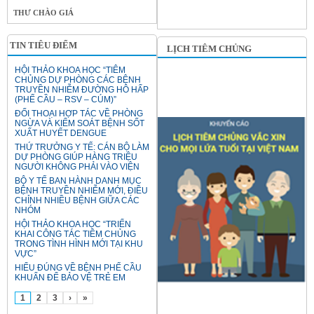
THƯ CHÀO GIÁ
TIN TIÊU ĐIỂM
LỊCH TIÊM CHỦNG
HỘI THẢO KHOA HỌC “TIÊM
CHỦNG DỰ PHÒNG CÁC BỆNH
TRUYỀN NHIỄM ĐƯỜNG HÔ HẤP
(PHẾ CẦU – RSV – CÚM)”
ĐỐI THOẠI HỢP TÁC VỀ PHÒNG
NGỪA VÀ KIỂM SOÁT BỆNH SỐT
XUẤT HUYẾT DENGUE
THỨ TRƯỞNG Y TẾ: CÁN BỘ LÀM
DỰ PHÒNG GIÚP HÀNG TRIỆU
NGƯỜI KHÔNG PHẢI VÀO VIỆN
BỘ Y TẾ BAN HÀNH DANH MỤC
BỆNH TRUYỀN NHIỄM MỚI, ĐIỀU
CHỈNH NHIỀU BỆNH GIỮA CÁC
NHÓM
HỘI THẢO KHOA HỌC “TRIỂN
KHAI CÔNG TÁC TIÊM CHỦNG
TRONG TÌNH HÌNH MỚI TẠI KHU
VỰC”
HIỂU ĐÚNG VỀ BỆNH PHẾ CẦU
KHUẨN ĐỂ BẢO VỆ TRẺ EM
1
2
3
›
»