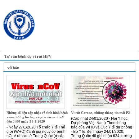
TRANG TIN ĐIỆN TỬ
HỘI Y HỌC DỰ PHÒNG
VIỆT NAM
VIETNAM ASSOCIATION OF
PREVENTIVE MEDICINE
Tư vấn bệnh do vi rút HPV
vũ hán
Những số liệu cập nhật về tình hình bệnh
Vi rút Corona, những thông tin mới P2
viêm đường hô hấp cấp do virus nCoV
(Cập nhật 24/01/2020 - Hội Y học
đến 6h00 ngày 31-1-2020
Dự phòng Việt Nam) Theo thông
- Ngày 27/1/2020 Tổ chức Y tế Thế
báo của WHO và Cục Y tế dự phòng
giới (WHO) đánh giá nguy cơ bệnh
- Bộ Y tế, đến ngày 24/01/2020,
nCoV rất cao ở Trung Quốc (ở cấp
Trung Quốc đã ghi nhận 634 trường