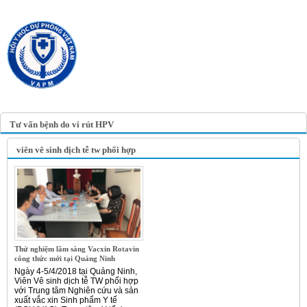
TRANG TIN ĐIỆN TỬ
HỘI Y HỌC DỰ PHÒNG
VIỆT NAM
VIETNAM ASSOCIATION OF
PREVENTIVE MEDICINE
Tư vấn bệnh do vi rút HPV
viên vê sinh dịch tễ tw phối hợp
Thử nghiệm lâm sàng Vacxin Rotavin
công thức mới tại Quảng Ninh
Ngày 4-5/4/2018 tại Quảng Ninh,
Viên Vê sinh dịch tễ TW phối hợp
với Trung tâm Nghiên cứu và sản
xuất vắc xin Sinh phẩm Y tế