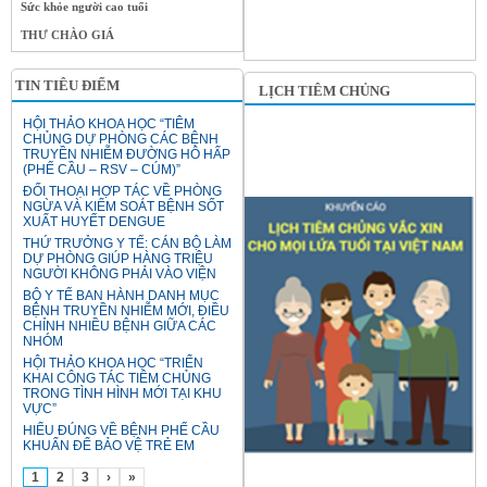
Sức khỏe người cao tuổi
THƯ CHÀO GIÁ
TIN TIÊU ĐIỂM
LỊCH TIÊM CHỦNG
HỘI THẢO KHOA HỌC “TIÊM
CHỦNG DỰ PHÒNG CÁC BỆNH
TRUYỀN NHIỄM ĐƯỜNG HÔ HẤP
(PHẾ CẦU – RSV – CÚM)”
ĐỐI THOẠI HỢP TÁC VỀ PHÒNG
NGỪA VÀ KIỂM SOÁT BỆNH SỐT
XUẤT HUYẾT DENGUE
THỨ TRƯỞNG Y TẾ: CÁN BỘ LÀM
DỰ PHÒNG GIÚP HÀNG TRIỆU
NGƯỜI KHÔNG PHẢI VÀO VIỆN
BỘ Y TẾ BAN HÀNH DANH MỤC
BỆNH TRUYỀN NHIỄM MỚI, ĐIỀU
CHỈNH NHIỀU BỆNH GIỮA CÁC
NHÓM
HỘI THẢO KHOA HỌC “TRIỂN
KHAI CÔNG TÁC TIÊM CHỦNG
TRONG TÌNH HÌNH MỚI TẠI KHU
VỰC”
HIỂU ĐÚNG VỀ BỆNH PHẾ CẦU
KHUẨN ĐỂ BẢO VỆ TRẺ EM
1
2
3
›
»