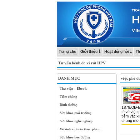
Trang chủ
Giới thiệu
Hoạt động hội
Th
Tư vấn bệnh do vi rút HPV
DANH MỤC
việc phê du
Thư viện – Ebook
Tiêm chủng
Dinh dưỡng
1878/QĐ-B
tế về việc
Sức khỏe môi trường
tiêm vắc x
chủng mở r
Sức khoẻ nghề nghiệp
Vệ sinh an toàn thực phẩm
Sức khỏe học đường