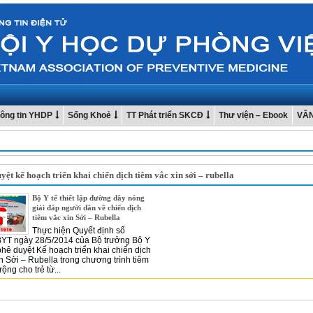
ông tin YHDP
Sống Khoẻ
TT Phát triển SKCĐ
Thư viện – Ebook
VĂ
yệt kế hoạch triển khai chiến dịch tiêm vắc xin sởi – rubella
Bộ Y tế thiết lập đường dây nóng
giải đáp người dân về chiến dịch
tiêm vắc xin Sởi – Rubella
Thực hiện Quyết định số
YT ngày 28/5/2014 của Bộ trưởng Bộ Y
 phê duyệt Kế hoạch triển khai chiến dịch
in Sởi – Rubella trong chương trình tiêm
ộng cho trẻ từ...