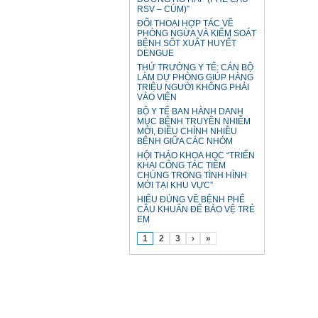
RSV – CÚM)”
ĐỐI THOẠI HỢP TÁC VỀ
PHÒNG NGỪA VÀ KIỂM SOÁT
BỆNH SỐT XUẤT HUYẾT
DENGUE
THỨ TRƯỞNG Y TẾ: CÁN BỘ
LÀM DỰ PHÒNG GIÚP HÀNG
TRIỆU NGƯỜI KHÔNG PHẢI
VÀO VIỆN
BỘ Y TẾ BAN HÀNH DANH
MỤC BỆNH TRUYỀN NHIỄM
MỚI, ĐIỀU CHỈNH NHIỀU
BỆNH GIỮA CÁC NHÓM
HỘI THẢO KHOA HỌC “TRIỂN
KHAI CÔNG TÁC TIÊM
CHỦNG TRONG TÌNH HÌNH
MỚI TẠI KHU VỰC”
HIỂU ĐÚNG VỀ BỆNH PHẾ
CẦU KHUẨN ĐỂ BẢO VỆ TRẺ
EM
1
2
3
›
»