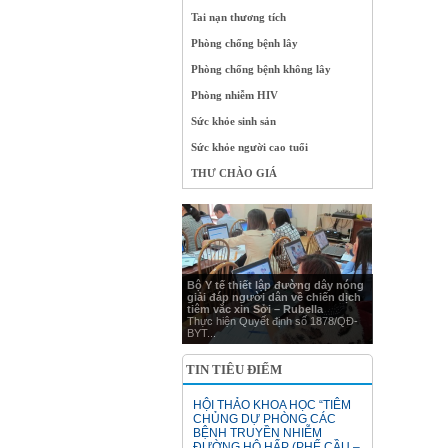
Tai nạn thương tích
Phòng chống bệnh lây
Phòng chống bệnh không lây
Phòng nhiễm HIV
Sức khỏe sinh sản
Sức khỏe người cao tuổi
THƯ CHÀO GIÁ
Bộ Y tế thiết lập đường dây nóng
giải đáp người dân về chiến dịch
tiêm vắc xin Sởi – Rubella
Thực hiện Quyết định số 1878/QĐ-
BYT...
TIN TIÊU ĐIỂM
HỘI THẢO KHOA HỌC “TIÊM
CHỦNG DỰ PHÒNG CÁC
BỆNH TRUYỀN NHIỄM
ĐƯỜNG HÔ HẤP (PHẾ CẦU –